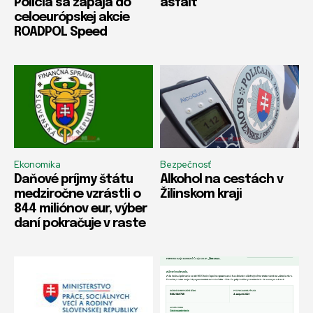
Polícia sa zapája do
asfalt
celoeurópskej akcie
ROADPOL Speed
Ekonomika
Bezpečnosť
Daňové príjmy štátu
Alkohol na cestách v
medziročne vzrástli o
Žilinskom kraji
844 miliónov eur, výber
daní pokračuje v raste