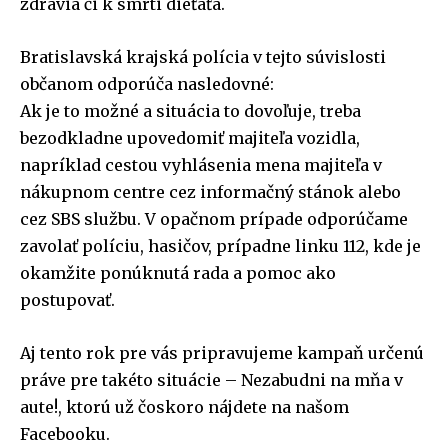
zdravia či k smrti dieťaťa.
Bratislavská krajská polícia v tejto súvislosti
občanom odporúča nasledovné:
Ak je to možné a situácia to dovoľuje, treba
bezodkladne upovedomiť majiteľa vozidla,
napríklad cestou vyhlásenia mena majiteľa v
nákupnom centre cez informačný stánok alebo
cez SBS službu. V opačnom prípade odporúčame
zavolať políciu, hasičov, prípadne linku 112, kde je
okamžite ponúknutá rada a pomoc ako
postupovať.
Aj tento rok pre vás pripravujeme kampaň určenú
práve pre takéto situácie – Nezabudni na mňa v
aute!, ktorú už čoskoro nájdete na našom
Facebooku.