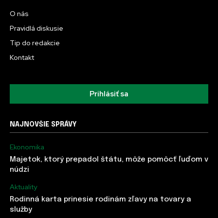
O nás
Pravidlá diskusie
Tip do redakcie
Kontakt
Prihlásiť sa
NAJNOVŠIE SPRÁVY
Ekonomika
Majetok, ktorý prepadol štátu, môže pomôcť ľuďom v
núdzi
Aktuality
Rodinná karta prinesie rodinám zľavy na tovary a
služby