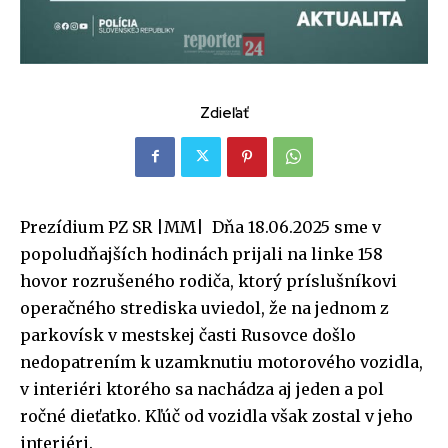
Zdieľať
Prezídium PZ SR |MM| Dňa 18.06.2025 sme v
popoludňajších hodinách prijali na linke 158
hovor rozrušeného rodiča, ktorý príslušníkovi
operačného strediska uviedol, že na jednom z
parkovísk v mestskej časti Rusovce došlo
nedopatrením k uzamknutiu motorového vozidla,
v interiéri ktorého sa nachádza aj jeden a pol
ročné dieťatko. Kľúč od vozidla však zostal v jeho
interiéri.