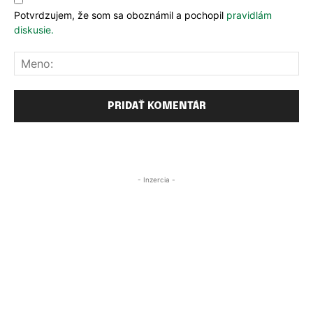
Potvrdzujem, že som sa oboznámil a pochopil
pravidlám
diskusie.
Me
- Inzercia -
PRIHLÁSIŤ SA
PRIHLÁSIŤ SA
ZAREGISTROVAŤ SA
ZAREGISTROVAŤ SA
E-mail
E-mail
*
*