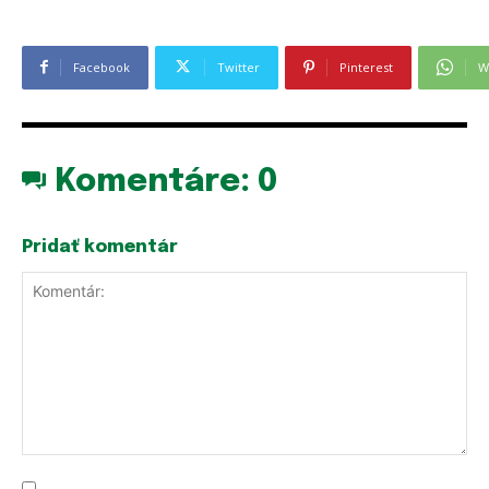
Facebook
Twitter
Pinterest
W
Komentáre:
0
Pridať komentár
Komentár: