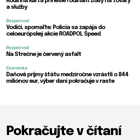
Rodinná karta prinesie rodinám zľavy na tovary
a služby
Bezpečnosť
Vodiči, spomaľte: Polícia sa zapája do
celoeurópskej akcie ROADPOL Speed
Bezpečnosť
Na Strečne je červený asfalt
Ekonomika
Daňové príjmy štátu medziročne vzrástli o 844
miliónov eur, výber daní pokračuje v raste
Pokračujte v čítaní