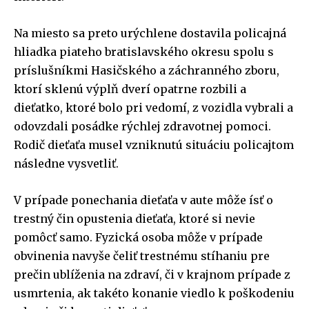
Na miesto sa preto urýchlene dostavila policajná
hliadka piateho bratislavského okresu spolu s
príslušníkmi Hasičského a záchranného zboru,
ktorí sklenú výplň dverí opatrne rozbili a
dieťatko, ktoré bolo pri vedomí, z vozidla vybrali a
odovzdali posádke rýchlej zdravotnej pomoci.
Rodič dieťaťa musel vzniknutú situáciu policajtom
následne vysvetliť.
V prípade ponechania dieťaťa v aute môže ísť o
trestný čin opustenia dieťaťa, ktoré si nevie
pomôcť samo. Fyzická osoba môže v prípade
obvinenia navyše čeliť trestnému stíhaniu pre
prečin ublíženia na zdraví, či v krajnom prípade z
usmrtenia, ak takéto konanie viedlo k poškodeniu