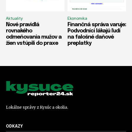
Aktuality
Ekonomika
Nové pravidlá
Finančná správa varuje:
rovnakého
Podvodníci lákajú ľudí
odmeňovania mužov a
na falošné daňové
žien vstúpili do praxe
preplatky
Lokálne správy z Kysúc a okolia.
ODKAZY