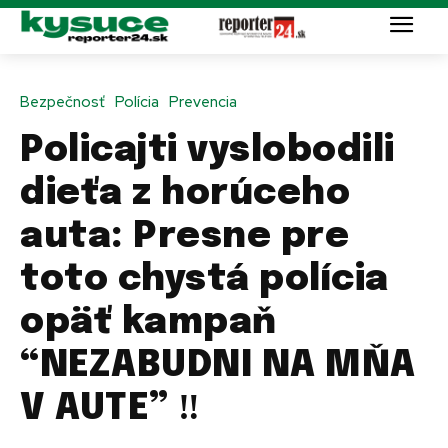
Bezpečnosť
Polícia
Prevencia
Policajti vyslobodili
dieťa z horúceho
auta: Presne pre
toto chystá polícia
opäť kampaň
“NEZABUDNI NA MŇA
V AUTE” ‼