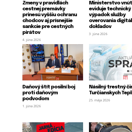
Zmeny v pravidlách
Ministerstvo vnú
cestnej premávky
eviduje technický
prinesú vyššiu ochranu
výpadok služby
chodcov aj prísnejšie
overovania digitá
sankcie pre cestných
dokladov
pirátov
3. júna 2026
4. júna 2026
Daňový štít posilní boj
Násilný trestný či
proti daňovým
Turčianskych Tepl
podvodom
25. mája 2026
1. júna 2026