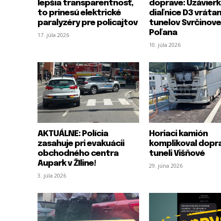
lepšia transparentnosť,
doprave: Uzávier
to prinesú elektrické
diaľnice D3 vráta
paralyzéry pre policajtov
tunelov Svrčinove
Poľana
17. júla 2026
10. júla 2026
AKTUÁLNE: Polícia
Horiaci kamión
zasahuje pri evakuácii
komplikoval dopr
obchodného centra
tuneli Višňové
Aupark v ŽIline!
29. júna 2026
3. júla 2026