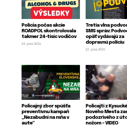
Polícia počas akcie
Tretia vlna podv
ROADPOL skontrolovala
SMS správ: Podvod
takmer 24-tisíc vodičov
opäť vydávajú za
dopravnú políciu
24. júna 2026
22. júna 2026
Policajný zbor spúšťa
Policajti z Kysuck
preventívnu kampaň
Nového Mesta zad
„Nezabudni na mňa v
podozrivého z út
aute“
nožom – VIDEO