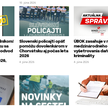
10. júna 2026
dníkom!
Slovenskí policajti opäť
ÚBOK zasahuje v 
ku sa
pomôžu dovolenkárom v
medzinárodného
 podvod
Chorvátsku aj počas leta
vyšetrovania daň
2026
kriminality
026,
4. júna 2026
4. júna 2026