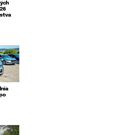
kých
026
rstva
lnia
 po