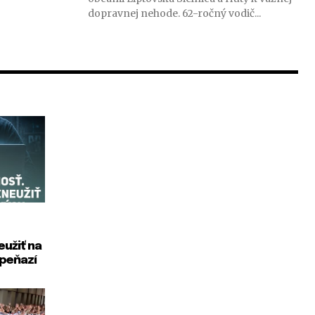
dopravnej nehode. 62-ročný vodič...
eužiť na
 peňazí