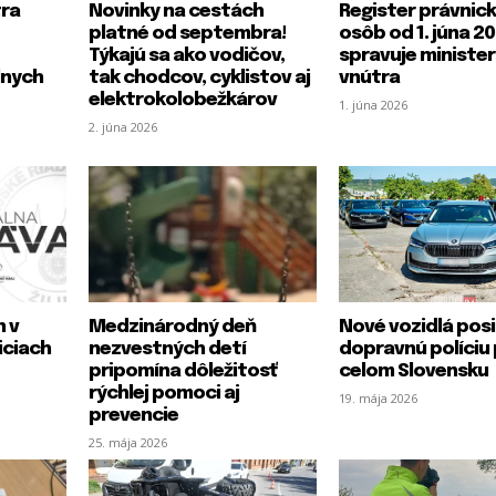
tra
Novinky na cestách
Register právnic
platné od septembra!
osôb od 1. júna 2
Týkajú sa ako vodičov,
spravuje ministe
lnych
tak chodcov, cyklistov aj
vnútra
elektrokolobežkárov
1. júna 2026
2. júna 2026
n v
Medzinárodný deň
Nové vozidlá posi
iciach
nezvestných detí
dopravnú políciu
pripomína dôležitosť
celom Slovensku
rýchlej pomoci aj
19. mája 2026
prevencie
25. mája 2026