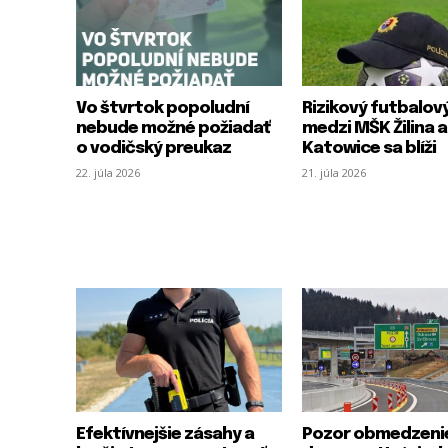
Vo štvrtok popoludní
Rizikový futbalov
nebude možné požiadať
medzi MŠK Žilina 
o vodičský preukaz
Katowice sa blíži
22. júla 2026
21. júla 2026
Efektívnejšie zásahy a
Pozor obmedzenie