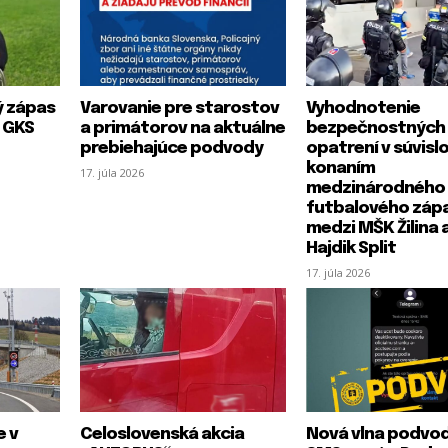
ý zápas
Varovanie pre starostov
Vyhodnotenie
a GKS
a primátorov na aktuálne
bezpečnostných
prebiehajúce podvody
opatrení v súvislo
konaním
17. júla 2026
medzinárodného
futbalového záp
medzi MŠK Žilina 
Hajdik Split
17. júla 2026
 v
Celoslovenská akcia
Nová vlna podvo