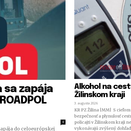
Alkohol na ces
a sa zapája
Žilinskom kraji
e ROADPOL
3. augusta 2026
KR PZ Žilina |MM| S cieľom 
bezpečnosť a plynulosť ces
policajti v Žilinskom kraji n
0
apája do celoeurópskej
vykonávajú zvýšený dohľad 