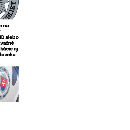
e na
y
BD alebo
ávažné
kácie aj
loveka