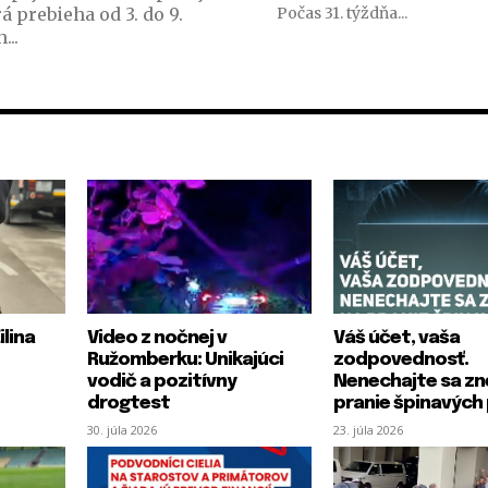
prebieha od 3. do 9.
Počas 31. týždňa...
...
lina
Video z nočnej v
Váš účet, vaša
Ružomberku: Unikajúci
zodpovednosť.
vodič a pozitívny
Nenechajte sa zn
drogtest
pranie špinavých
30. júla 2026
23. júla 2026