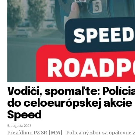
Vodiči, spomaľte: Políci
do celoeurópskej akci
Speed
5. augusta 2026
Prezídium PZ SR |MM| Policajný zbor sa opätovne z