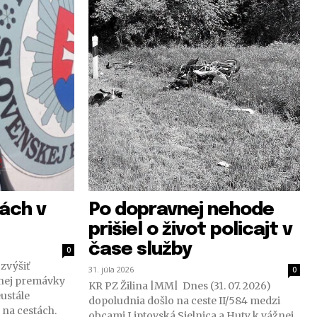
tách v
Po dopravnej nehode
prišiel o život policajt v
čase služby
0
zvýšiť
31. júla 2026
0
tnej premávky
KR PZ Žilina |MM| Dnes (31. 07. 2026)
eustále
dopoludnia došlo na ceste II/584 medzi
na cestách.
obcami Liptovská Sielnica a Huty k vážnej