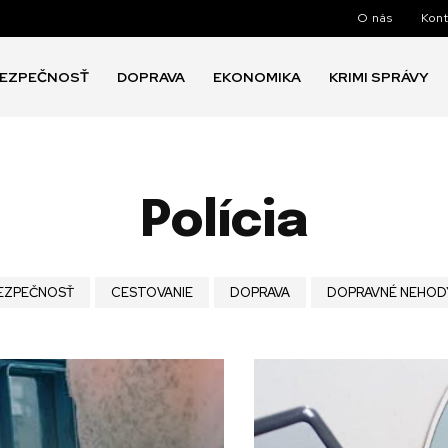
O nás
Kont
EZPEČNOSŤ
DOPRAVA
EKONOMIKA
KRIMI SPRÁVY
Polícia
EZPEČNOSŤ
CESTOVANIE
DOPRAVA
DOPRAVNÉ NEHOD