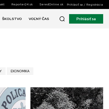
akt
Reporter24.sk
SeredOnline.sk
Prihlásiť sa / Registrácia
Prihlásiť sa
ŠKOLSTVO
VOĽNÝ ČAS
Y
EKONOMIKA