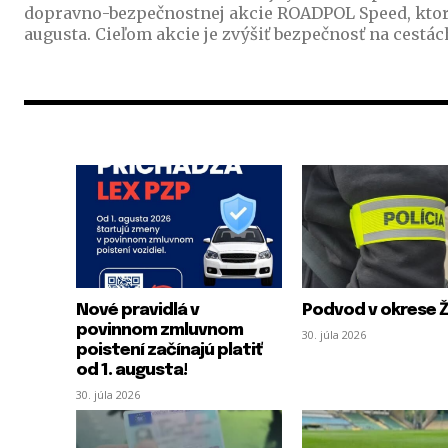
dopravno-bezpečnostnej akcie ROADPOL Speed, ktorá 
augusta. Cieľom akcie je zvýšiť bezpečnosť na cestách
Nové pravidlá v
Podvod v okrese Ži
povinnom zmluvnom
30. júla 2026
poistení začínajú platiť
od 1. augusta!
30. júla 2026