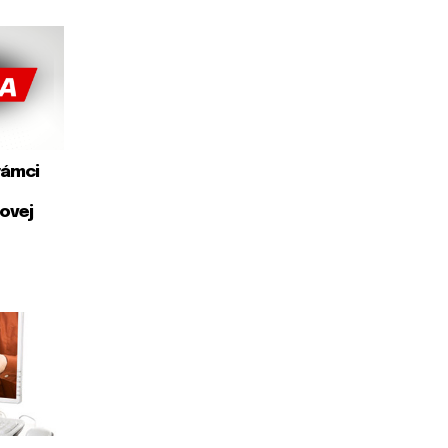
rámci
ovej