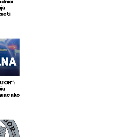
dníci
ajú
sietí
ÁTOR“:
šiu
viac ako