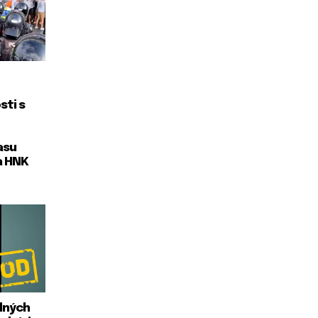
sti s
asu
a HNK
dných