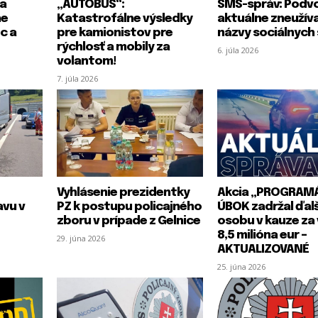
ka
„AUTOBUS“:
SMS-správ: Podvo
ne
Katastrofálne výsledky
aktuálne zneužív
c a
pre kamionistov pre
názvy sociálnych 
rýchlosť a mobily za
6. júla 2026
volantom!
7. júla 2026
PRIHLÁSIŤ SA
PRIHLÁSIŤ SA
ZAREGISTROVAŤ SA
ZAREGISTROVAŤ SA
Vyhlásenie prezidentky
Akcia „PROGRAM
avu v
PZ k postupu policajného
ÚBOK zadržal ďal
zboru v prípade z Gelnice
osobu v kauze za 
*
8,5 milióna eur –
29. júna 2026
E-mail
E-mail
*
*
m
AKTUALIZOVANÉ
e
25. júna 2026
E
-
m
a
Heslo
Heslo
*
*