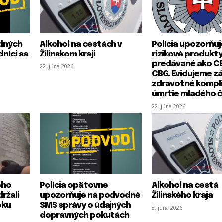
i
l
E
odných
Alkohol na cestách v
Polícia upozorňuj
R
R
Zapamätať si ma
Zapamätať si ma
-
níci sa
Žilinskom kraji
rizikové produkt
e
e
m
predávané ako C
22. júna 2026
m
m
a
CBG. Evidujeme z
e
e
PRIHLÁSIŤ SA
PRIHLÁSIŤ SA
i
zdravotné kompli
m
m
l
b
b
úmrtie mladého č
E
e
e
-
22. júna 2026
r
r
m
m
m
a
e
e
i
l
*
ého
Polícia opätovne
Alkohol na cestá
ržali
upozorňuje na podvodné
Žilinského kraja
oku
SMS správy o údajných
8. júna 2026
dopravných pokutách