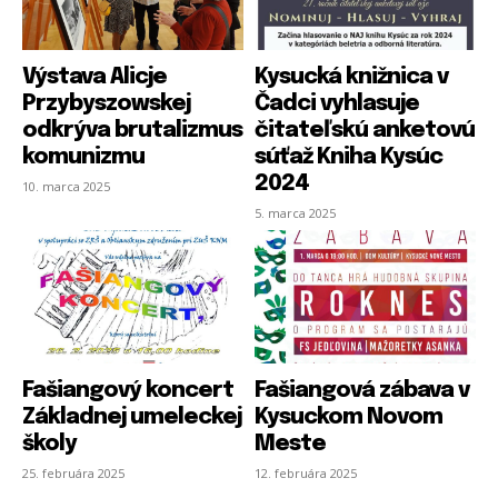
e
e
e
r
r
r
m
m
*
e
e
Výstava Alicje
Kysucká knižnica v
Przybyszowskej
Čadci vyhlasuje
odkrýva brutalizmus
čitateľskú anketovú
komunizmu
súťaž Kniha Kysúc
2024
10. marca 2025
5. marca 2025
Fašiangový koncert
Fašiangová zábava v
Základnej umeleckej
Kysuckom Novom
školy
Meste
25. februára 2025
12. februára 2025