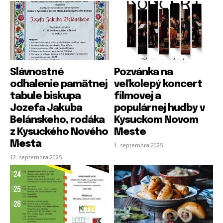
Slávnostné
Pozvánka na
odhalenie pamätnej
veľkolepý koncert
tabule biskupa
filmovej a
Jozefa Jakuba
populárnej hudby v
Belánskeho, rodáka
Kysuckom Novom
z Kysuckého Nového
Meste
Mesta
1. septembra 2025
12. septembra 2025