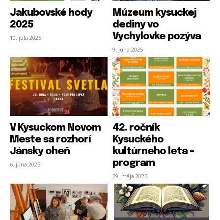
Jakubovské hody
Múzeum kysuckej
PRIHLÁSIŤ SA
PRIHLÁSIŤ SA
ZAREGISTROVAŤ SA
ZAREGISTROVAŤ SA
2025
dediny vo
Vychylovke pozýva
10. júla 2025
9. júna 2025
*
E-mail
E-mail
*
*
R
e
m
e
m
b
Heslo
Heslo
*
*
e
V Kysuckom Novom
42. ročník
r
Meste sa rozhorí
Kysuckého
E
-
Jánsky oheň
kultúrneho leta –
m
*
program
6. júna 2025
a
R
R
Zapamätať si ma
Zapamätať si ma
R
i
e
e
29. mája 2025
e
l
m
m
m
e
e
PRIHLÁSIŤ SA
PRIHLÁSIŤ SA
e
m
m
m
b
b
b