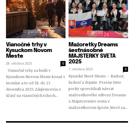
Vianočné trhy v
Mažoretky Dreams
Kysuckom Novom
šesťnásobné
Meste
MAJSTERKY SVETA
2025
28. októbra 2025
0
7. októbra 2025
0
Vianočné trhy sa budú v
Kysucké Nové Mesto – Radosť,
Kysuckom Novom Meste konať v
hrdosť a dojatie. Presne tieto
termíne a to od 18. do 23
pocity sprevádzali návrat
decembra 2025. Záujemcovia o
mažoretkového súboru Dreams
účasť na vianočných trhoch...
z Majstrovstiev sveta v
mažoretkovom športe, ktoré sa...