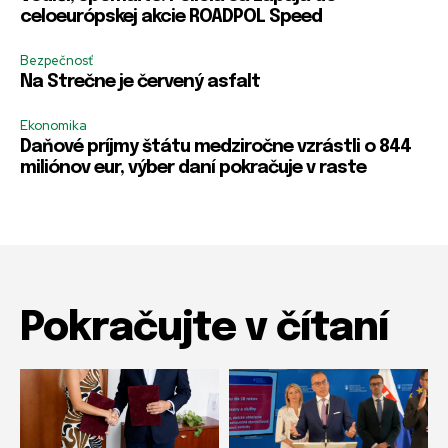
celoeurópskej akcie ROADPOL Speed
r
r
m
m
e
e
Bezpečnosť
Na Strečne je červený asfalt
Ekonomika
Daňové príjmy štátu medziročne vzrástli o 844
miliónov eur, výber daní pokračuje v raste
Pokračujte v čítaní