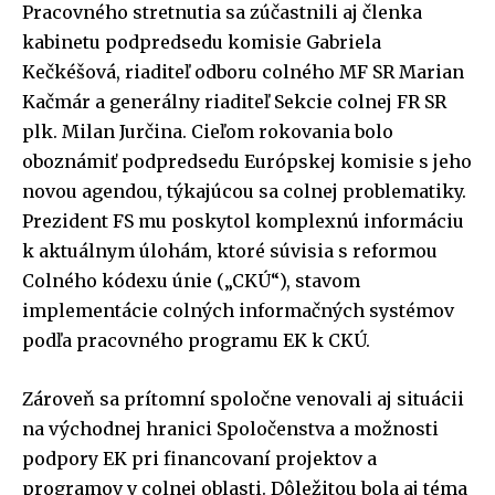
Pracovného stretnutia sa zúčastnili aj členka
kabinetu podpredsedu komisie Gabriela
Kečkéšová, riaditeľ odboru colného MF SR Marian
Kačmár a generálny riaditeľ Sekcie colnej FR SR
plk. Milan Jurčina. Cieľom rokovania bolo
oboznámiť podpredsedu Európskej komisie s jeho
novou agendou, týkajúcou sa colnej problematiky.
Prezident FS mu poskytol komplexnú informáciu
k aktuálnym úlohám, ktoré súvisia s reformou
Colného kódexu únie („CKÚ“), stavom
implementácie colných informačných systémov
podľa pracovného programu EK k CKÚ.
Zároveň sa prítomní spoločne venovali aj situácii
na východnej hranici Spoločenstva a možnosti
podpory EK pri financovaní projektov a
programov v colnej oblasti. Dôležitou bola aj téma