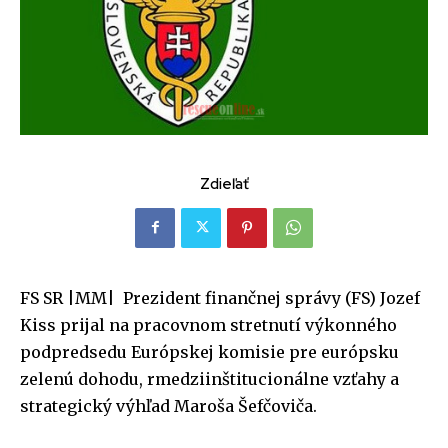
Zdieľať
FS SR |MM| Prezident finančnej správy (FS) Jozef
Kiss prijal na pracovnom stretnutí výkonného
podpredsedu Európskej komisie pre európsku
zelenú dohodu, rmedziinštitucionálne vzťahy a
strategický výhľad Maroša Šefčoviča.