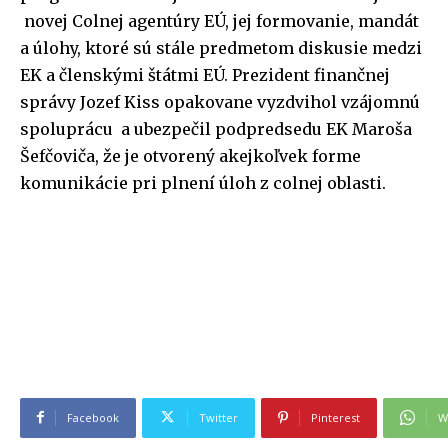
novej Colnej agentúry EÚ, jej formovanie, mandát
a úlohy, ktoré sú stále predmetom diskusie medzi
EK a členskými štátmi EÚ. Prezident finančnej
správy Jozef Kiss opakovane vyzdvihol vzájomnú
spoluprácu a ubezpečil podpredsedu EK Maroša
Šefčoviča, že je otvorený akejkoľvek forme
komunikácie pri plnení úloh z colnej oblasti.
Facebook
Twitter
Pinterest
W