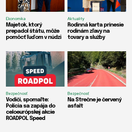
Ekonomika
Aktuality
Majetok, ktorý
Rodinná karta prinesie
prepadol štátu, môže
rodinám zľavy na
pomôcť ľuďom v núdzi
tovary a služby
Bezpečnosť
Bezpečnosť
Vodiči, spomaľte:
Na Strečne je červený
Polícia sa zapája do
asfalt
celoeurópskej akcie
ROADPOL Speed