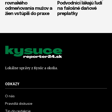
rovnakého
Podvodníci lákajú ľudí
odmeňovania mužov a
na falošné daňové
žien vstúpili do praxe
preplatky
Lokálne správy z Kysúc a okolia.
ODKAZY
O nás
Pravidlá diskusie
Tip do redakcie