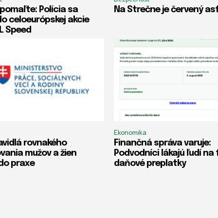
spomaľte: Polícia sa
Na Strečne je červený as
do celoeurópskej akcie
L Speed
Ekonomika
avidlá rovnakého
Finančná správa varuje:
ania mužov a žien
Podvodníci lákajú ľudí na
 do praxe
daňové preplatky