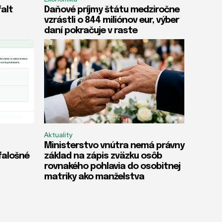
falt
Daňové príjmy štátu medziročne
vzrástli o 844 miliónov eur, výber
daní pokračuje v raste
Aktuality
Ministerstvo vnútra nemá právny
 falošné
základ na zápis zväzku osôb
rovnakého pohlavia do osobitnej
matriky ako manželstva