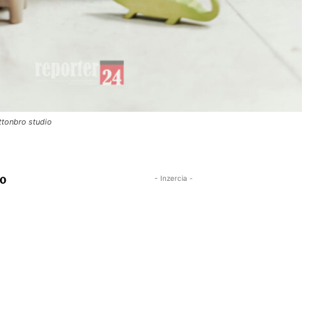
ttonbro studio
po
- Inzercia -
,