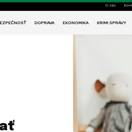
O nás
Kont
EZPEČNOSŤ
DOPRAVA
EKONOMIKA
KRIMI SPRÁVY
ať