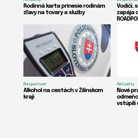
Rodinná karta prinesie rodinám
Vodiči, 
zľavy na tovary a služby
zapája 
ROADPO
Bezpečnosť
Aktuality
Alkohol na cestách v Žilinskom
Nové pr
kraji
odmeňov
vstúpili