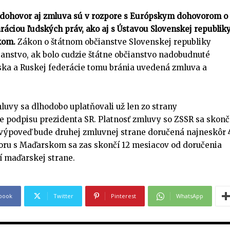
dohovor aj zmluva sú v rozpore s Európskym dohovorom o
ráciou ľudských práv, ako aj s Ústavou Slovenskej republiky
kom.
Zákon o štátnom občianstve Slovenskej republiky
anstvo, ak bolo cudzie štátne občianstvo nadobudnuté
ka a Ruskej federácie tomu bránia uvedená zmluva a
vy sa dlhodobo uplatňovali už len zo strany
e podpisu prezidenta SR. Platnosť zmluvy so ZSSR sa skončí
 výpoveď bude druhej zmluvnej strane doručená najneskôr 
PRIHLÁSIŤ SA
PRIHLÁSIŤ SA
ZAREGISTROVAŤ SA
ZAREGISTROVAŤ SA
voru s Maďarskom sa zas skončí 12 mesiacov od doručenia
 maďarskej strane.
E-mail
E-mail
*
*
book
Twitter
Pinterest
WhatsApp