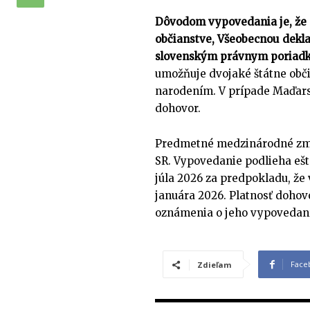
Dôvodom vypovedania je, že 
občianstve, Všeobecnou dekla
slovenským právnym poriad
umožňuje dvojaké štátne obči
narodením. V prípade Maďars
dohovor.
Predmetné medzinárodné zmlu
SR. Vypovedanie podlieha ešt
júla 2026 za predpokladu, že
januára 2026. Platnosť doho
oznámenia o jeho vypovedaní
Face
Zdieľam