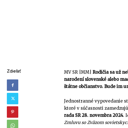
Zdieľať
MV SR |MM|
Rodičia sa už n
narodení slovenské alebo maď
štátne občianstvo. Bude im u
Jednostranné vypovedanie sta
ktoré v súčasnosti zamedzujú
rada SR 28. novembra 2024
. 
Zmluvu so Zväzom sovietskych 