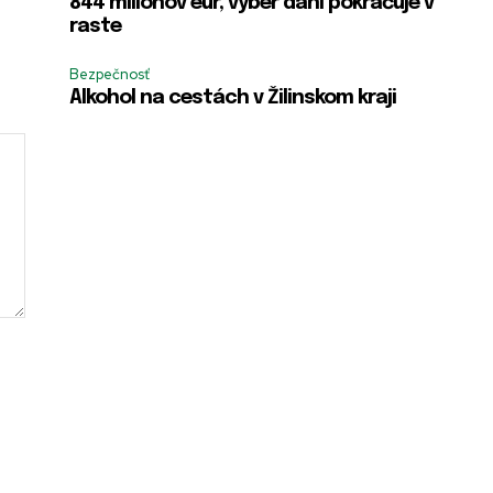
844 miliónov eur, výber daní pokračuje v
raste
Bezpečnosť
Alkohol na cestách v Žilinskom kraji