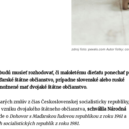
zdroj foto: pexels.com Autor fotky: co
ebudú musieť rozhodovať, či maloletému dieťaťu ponechať 
arské štátne občianstvo, prípadne slovenské alebo ruské
možnené mať dvojaké štátne občianstvo.
rých zmlúv z čias Československej socialisticky republiky
 vzniku dvojakého štátneho občianstva,
schválila Národná
Ide o
Dohovor s Maďarskou ľudovou republikou z roku 1961
a
socialistických republík z roku 1981.