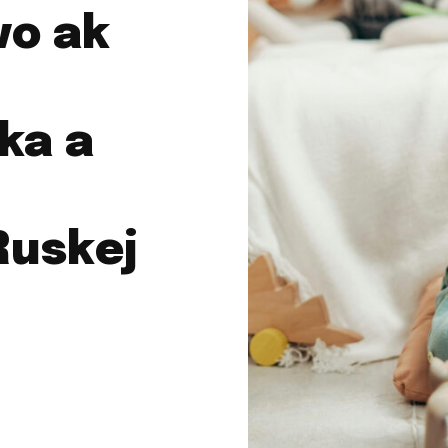
vo ak
ka a
Ruskej