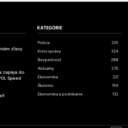
KATEGÓRIE
Polícia
325
inám zľavy
Krimi správy
324
Bezpečnosť
288
Aktuality
275
sa zapája do
Ekonomika
221
POL Speed
Školstvo
159
Ekonomika a podnikanie
132
alt