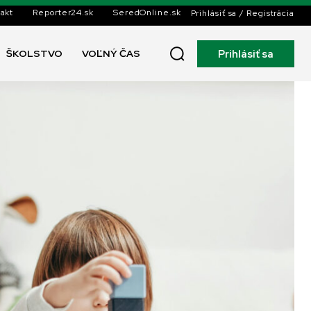
akt
Reporter24.sk
SeredOnline.sk
Prihlásiť sa / Registrácia
Prihlásiť sa
ŠKOLSTVO
VOĽNÝ ČAS