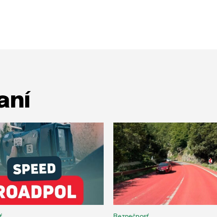
aní
ť
Bezpečnosť