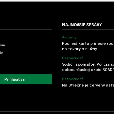
NAJNOVŠIE SPRÁVY
Aktuality
Rodinná karta prinesie rod
usie
na tovary a služby
ie
Bezpečnosť
Vodiči, spomaľte: Polícia 
celoeurópskej akcie ROAD
Bezpečnosť
Prihlásiť sa
Na Strečne je červený asf