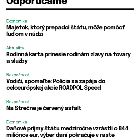
Odporúčame
*
*
R
R
Zapamätať si ma
Zapamätať si ma
H
e
e
e
m
m
s
Ekonomika
e
e
PRIHLÁSIŤ SA
PRIHLÁSIŤ SA
l
Majetok, ktorý prepadol štátu, môže pomôcť
m
m
o
ľuďom v núdzi
b
b
E
e
e
-
r
r
Aktuality
m
m
m
a
Rodinná karta prinesie rodinám zľavy na tovary
e
e
i
a služby
l
Bezpečnosť
Vodiči, spomaľte: Polícia sa zapája do
celoeurópskej akcie ROADPOL Speed
Bezpečnosť
Na Strečne je červený asfalt
Ekonomika
Daňové príjmy štátu medziročne vzrástli o 844
miliónov eur, výber daní pokračuje v raste