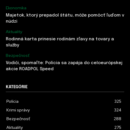
Ekonomika
Majetok, ktorý prepadol štátu, môže pomôcť ľuďom v
núdzi
Aktuality
Rodinná karta prinesie rodinám zľavy na tovary a
služby
Bezpečnosť
Vodiči, spomaľte: Polícia sa zapája do celoeurópskej
akcie ROADPOL Speed
KATEGÓRIE
Polícia
325
Krimi správy
324
Bezpečnosť
288
Aktuality
275