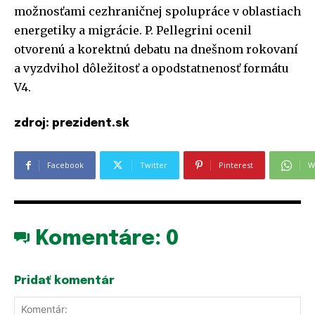
možnosťami cezhraničnej spolupráce v oblastiach
energetiky a migrácie. P. Pellegrini ocenil
otvorenú a korektnú debatu na dnešnom rokovaní
a vyzdvihol dôležitosť a opodstatnenosť formátu
V4.
zdroj: prezident.sk
Facebook
Twitter
Pinterest
W
Komentáre:
0
Pridať komentár