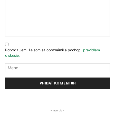
Komentár:
Potvrdzujem, že som sa oboznámil a pochopil
pravidlám
diskusie.
Me
- Inzercia -