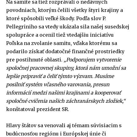
Na samite sa tiež rozprávali o nedávnych
povodniach, ktorým čelili všetky štyri krajiny a
ktoré spôsobili veľké škody. Podľa slov P.
Pellegriniho sa vtedy ukázala sila našej susedskej
spolupráce a ocenil tiež vtedajšiu iniciatívu
Poľska na zvolanie samitu, vďaka ktorému sa
podarilo získať dodatočné finančné prostriedky
pre postihnuté oblasti.
„Podporujem vytvorenie
spoločnej pracovnej skupiny, ktorá nám umožní sa
lepšie pripraviť a čeliť týmto výzvam. Musíme
posilniť systém včasného varovania, presun
informácií medzi našimi krajinami a kooperovať
spoločné cvičenia našich záchranárskych zložiek,“
konštatoval prezident SR.
Hlavy štátov sa venovali aj témam súvisiacim s
budúcnosťou regiónu i Európskej únie či