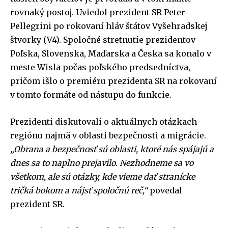
rovnaký postoj. Uviedol prezident SR Peter
Pellegrini po rokovaní hláv štátov Vyšehradskej
štvorky (V4). Spoločné stretnutie prezidentov
Poľska, Slovenska, Maďarska a Česka sa konalo v
meste Wisla počas poľského predsedníctva,
pričom išlo o premiéru prezidenta SR na rokovaní
v tomto formáte od nástupu do funkcie.
Prezidenti diskutovali o aktuálnych otázkach
regiónu najmä v oblasti bezpečnosti a migrácie.
„Obrana a bezpečnosť sú oblasti, ktoré nás spájajú a
dnes sa to naplno prejavilo. Nezhodneme sa vo
všetkom, ale sú otázky, kde vieme dať stranícke
tričká bokom a nájsť spoločnú reč,“
povedal
prezident SR.