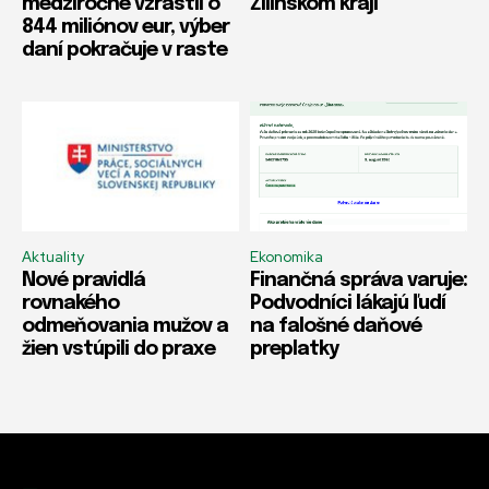
medziročne vzrástli o
Žilinskom kraji
844 miliónov eur, výber
daní pokračuje v raste
Aktuality
Ekonomika
Nové pravidlá
Finančná správa varuje:
rovnakého
Podvodníci lákajú ľudí
odmeňovania mužov a
na falošné daňové
žien vstúpili do praxe
preplatky