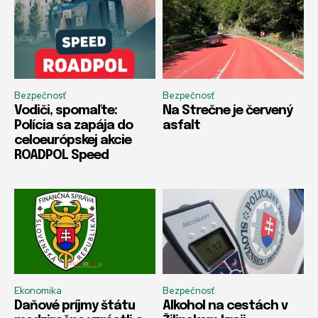
Bezpečnosť
Bezpečnosť
Vodiči, spomaľte:
Na Strečne je červený
Polícia sa zapája do
asfalt
celoeurópskej akcie
ROADPOL Speed
Ekonomika
Bezpečnosť
Daňové príjmy štátu
Alkohol na cestách v