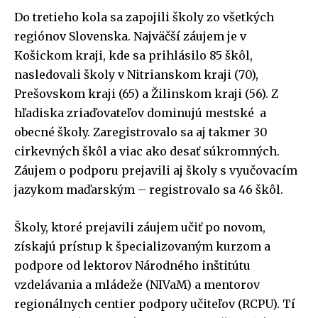
Do tretieho kola sa zapojili školy zo všetkých
regiónov Slovenska. Najväčší záujem je v
Košickom kraji, kde sa prihlásilo 85 škôl,
nasledovali školy v Nitrianskom kraji (70),
Prešovskom kraji (65) a Žilinskom kraji (56). Z
hľadiska zriaďovateľov dominujú mestské a
obecné školy. Zaregistrovalo sa aj takmer 30
cirkevných škôl a viac ako desať súkromných.
Záujem o podporu prejavili aj školy s vyučovacím
jazykom maďarským – registrovalo sa 46 škôl.
Školy, ktoré prejavili záujem učiť po novom,
získajú prístup k špecializovaným kurzom a
podpore od lektorov Národného inštitútu
vzdelávania a mládeže (NIVaM) a mentorov
regionálnych centier podpory učiteľov (RCPU). Tí