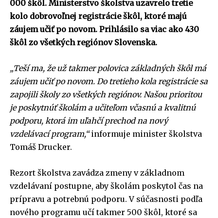
000 škôl. Ministerstvo školstva uzavrelo tretie
kolo dobrovoľnej registrácie škôl, ktoré majú
záujem učiť po novom. Prihlásilo sa viac ako 430
škôl zo všetkých regiónov Slovenska.
„Teší ma, že už takmer polovica základných škôl má
záujem učiť po novom. Do tretieho kola registrácie sa
zapojili školy zo všetkých regiónov. Našou prioritou
je poskytnúť školám a učiteľom včasnú a kvalitnú
podporu, ktorá im uľahčí prechod na nový
vzdelávací program,“
informuje minister školstva
Tomáš Drucker.
Rezort školstva zavádza zmeny v základnom
vzdelávaní postupne, aby školám poskytol čas na
prípravu a potrebnú podporu. V súčasnosti podľa
nového programu učí takmer 500 škôl, ktoré sa