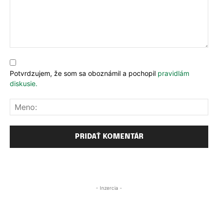
Komentár:
Potvrdzujem, že som sa oboznámil a pochopil
pravidlám
diskusie.
Me
PRIHLÁSIŤ SA
PRIHLÁSIŤ SA
ZAREGISTROVAŤ SA
ZAREGISTROVAŤ SA
- Inzercia -