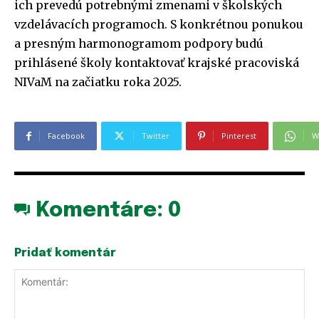
ich prevedú potrebnými zmenami v školských
vzdelávacích programoch. S konkrétnou ponukou
a presným harmonogramom podpory budú
prihlásené školy kontaktovať krajské pracoviská
NIVaM na začiatku roka 2025.
Facebook
Twitter
Pinterest
W
Komentáre:
0
Pridať komentár