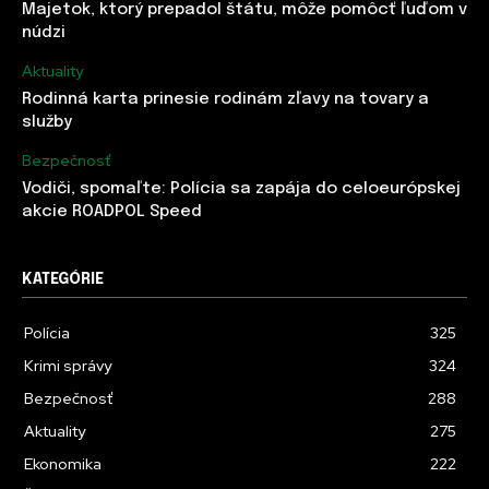
Majetok, ktorý prepadol štátu, môže pomôcť ľuďom v
núdzi
Aktuality
Rodinná karta prinesie rodinám zľavy na tovary a
služby
Bezpečnosť
Vodiči, spomaľte: Polícia sa zapája do celoeurópskej
akcie ROADPOL Speed
KATEGÓRIE
Polícia
325
Krimi správy
324
Bezpečnosť
288
Aktuality
275
Ekonomika
222