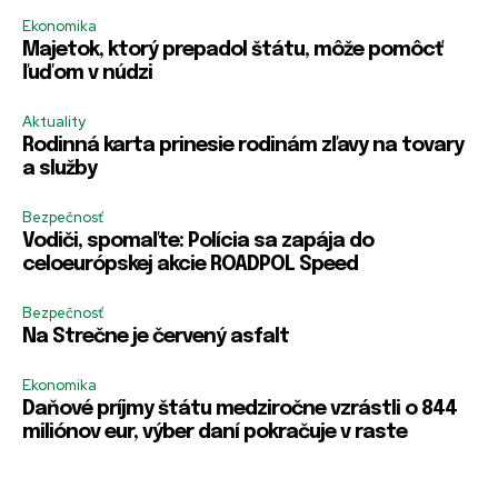
l
Ekonomika
o
Majetok, ktorý prepadol štátu, môže pomôcť
ľuďom v núdzi
Aktuality
Rodinná karta prinesie rodinám zľavy na tovary
a služby
Bezpečnosť
Vodiči, spomaľte: Polícia sa zapája do
celoeurópskej akcie ROADPOL Speed
Bezpečnosť
Na Strečne je červený asfalt
Ekonomika
Daňové príjmy štátu medziročne vzrástli o 844
miliónov eur, výber daní pokračuje v raste