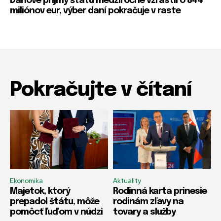
Daňové príjmy štátu medziročne vzrástli o 844
miliónov eur, výber daní pokračuje v raste
Pokračujte v čítaní
Ekonomika
Aktuality
Majetok, ktorý
Rodinná karta prinesie
prepadol štátu, môže
rodinám zľavy na
pomôcť ľuďom v núdzi
tovary a služby