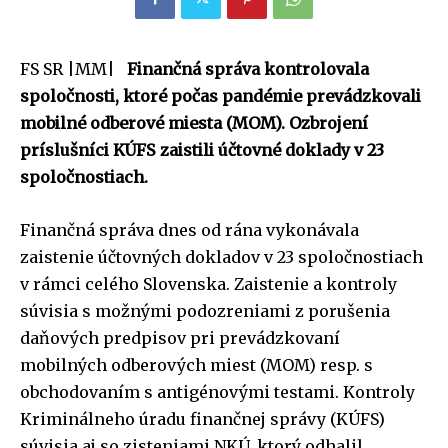
FS SR |MM|
Finančná správa kontrolovala
spoločnosti, ktoré počas pandémie prevádzkovali
mobilné odberové miesta (MOM). Ozbrojení
príslušníci KÚFS zaistili účtovné doklady v 23
spoločnostiach.
Finančná správa dnes od rána vykonávala
zaistenie účtovných dokladov v 23 spoločnostiach
v rámci celého Slovenska. Zaistenie a kontroly
súvisia s možnými podozreniami z porušenia
daňových predpisov pri prevádzkovaní
mobilných odberových miest (MOM) resp. s
obchodovaním s antigénovými testami. Kontroly
Kriminálneho úradu finančnej správy (KÚFS)
súvisia aj so zisteniami NKÚ, ktorý odhalil