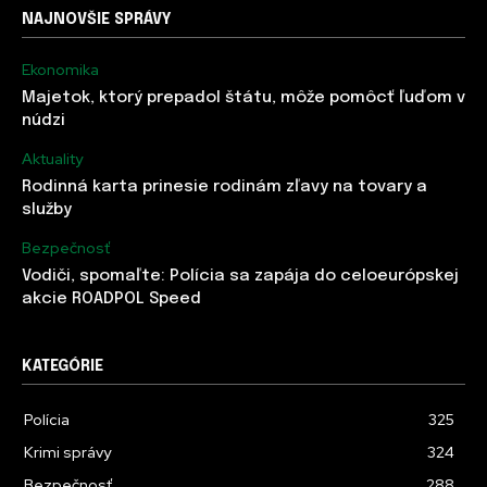
NAJNOVŠIE SPRÁVY
Ekonomika
Majetok, ktorý prepadol štátu, môže pomôcť ľuďom v
núdzi
Aktuality
Rodinná karta prinesie rodinám zľavy na tovary a
služby
Bezpečnosť
Vodiči, spomaľte: Polícia sa zapája do celoeurópskej
akcie ROADPOL Speed
KATEGÓRIE
Polícia
325
Krimi správy
324
Bezpečnosť
288