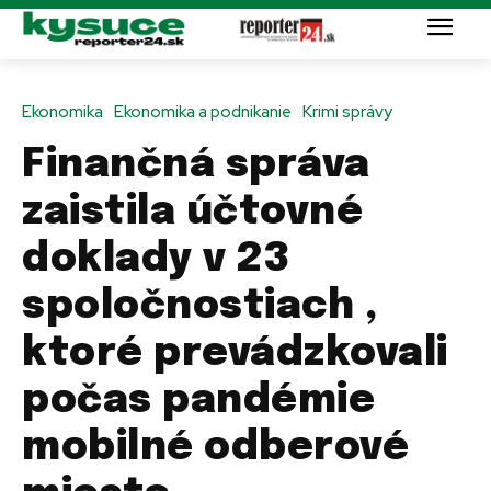
Ekonomika
Ekonomika a podnikanie
Krimi správy
Finančná správa
zaistila účtovné
doklady v 23
spoločnostiach ,
ktoré prevádzkovali
počas pandémie
mobilné odberové