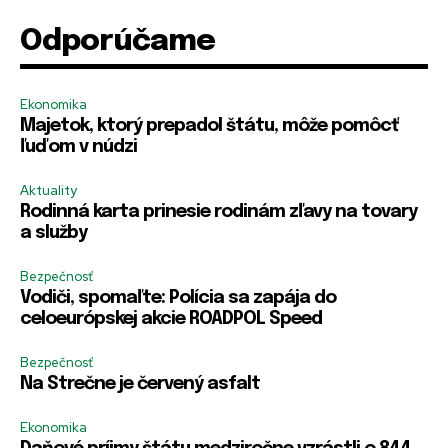
R
Odporúčame
e
R
R
Zapamätať si ma
Zapamätať si ma
m
e
e
e
m
m
m
e
e
PRIHLÁSIŤ SA
PRIHLÁSIŤ SA
Ekonomika
b
m
m
Majetok, ktorý prepadol štátu, môže pomôcť
e
b
b
r
ľuďom v núdzi
e
e
E
r
r
-
m
m
Aktuality
m
e
e
Rodinná karta prinesie rodinám zľavy na tovary
a
a služby
i
l
Bezpečnosť
Vodiči, spomaľte: Polícia sa zapája do
celoeurópskej akcie ROADPOL Speed
Bezpečnosť
Na Strečne je červený asfalt
Ekonomika