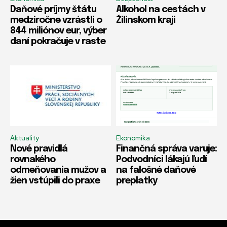
Daňové príjmy štátu
Alkohol na cestách v
medziročne vzrástli o
Žilinskom kraji
844 miliónov eur, výber
daní pokračuje v raste
Aktuality
Ekonomika
Nové pravidlá
Finančná správa varuje:
rovnakého
Podvodníci lákajú ľudí
odmeňovania mužov a
na falošné daňové
žien vstúpili do praxe
preplatky