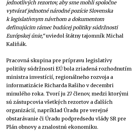
jednotlivých rezortov, aby sme mohli spoločne
vytvárať jednotné národné pozície Slovenska
k legislatívnym návrhom a dokumentom
definujúcim rámec budúcej politiky súdržnosti
Európskej únie,“
uviedol štátny tajomník Michal
Kaliňák.
Pracovná skupina pre prípravu legislatívy
politiky súdržnosti EÚ bola zriadená rozhodnutím
ministra investícií, regionálneho rozvoja a
informatizácie Richarda Rašiho v decembri
minulého roka. Tvorí ju 27 členov, medzi ktorými
sú zástupcovia všetkých rezortov a ďalších
organizácií, napríklad Úradu pre verejné
obstarávanie či Úradu podpredsedu vlády SR pre
Plán obnovy a znalostnú ekonomiku.