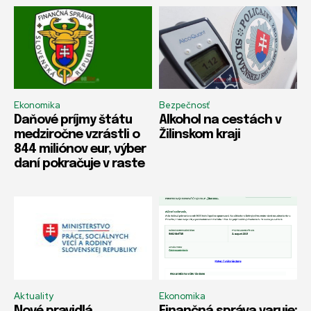
Ekonomika
Bezpečnosť
Daňové príjmy štátu
Alkohol na cestách v
medziročne vzrástli o
Žilinskom kraji
844 miliónov eur, výber
daní pokračuje v raste
Aktuality
Ekonomika
Nové pravidlá
Finančná správa varuje: