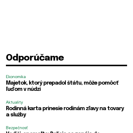
e
e
e
m
r
r
s
e
m
m
l
e
e
o
Odporúčame
Ekonomika
Majetok, ktorý prepadol štátu, môže pomôcť
ľuďom v núdzi
Aktuality
Rodinná karta prinesie rodinám zľavy na tovary
a služby
Bezpečnosť