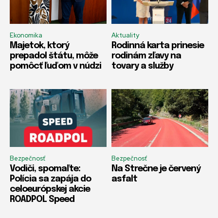
Ekonomika
Aktuality
Majetok, ktorý
Rodinná karta prinesie
prepadol štátu, môže
rodinám zľavy na
pomôcť ľuďom v núdzi
tovary a služby
Bezpečnosť
Bezpečnosť
Vodiči, spomaľte:
Na Strečne je červený
Polícia sa zapája do
asfalt
celoeurópskej akcie
ROADPOL Speed