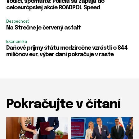
Vodiči, spomaľte: Polícia sa zapája do
celoeurópskej akcie ROADPOL Speed
Bezpečnosť
Na Strečne je červený asfalt
Ekonomika
Daňové príjmy štátu medziročne vzrástli o 844
miliónov eur, výber daní pokračuje v raste
Pokračujte v čítaní