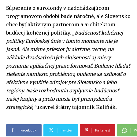
Súperenie o eurofondy v nadchádzajúcom
programovom období bude náročné, ale Slovensko
chce byť aktívnym partnerom a architektom
budúcej kohéznej politiky.
„Budúcnosť kohéznej
politiky Európskej únie v tomto momente nie je
jasná. Ale máme priestor ju aktívne, vecne, na
základe dvadsaťročných skúseností aj miery
poznania aplikačnej praxe formovať.
Budeme hľadať
riešenia namiesto problémov, budeme sa usilovať o
efektívne využitie zdrojov pre Slovensko a jeho
regióny. Naše rozhodnutia ovplyvnia budúcnosť
našej krajiny a preto musia byť premyslené a
strategické,“
uzavrel štátny tajomník Kaliňák.
Facebook
Twitter
Pinterest
W