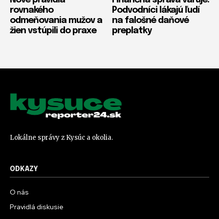
rovnakého
Podvodníci lákajú ľudí
odmeňovania mužov a
na falošné daňové
žien vstúpili do praxe
preplatky
Lokálne správy z Kysúc a okolia.
ODKAZY
O nás
Pravidlá diskusie