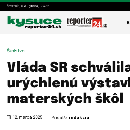
štvrtok, 6 augusta, 2026
B
Školstvo
Vláda SR schválil
urýchlenú výstav
materských škôl
Pridal/a
redakcia
12. marca 2025