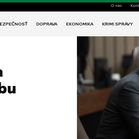
O nás
Kont
EZPEČNOSŤ
DOPRAVA
EKONOMIKA
KRIMI SPRÁVY
a
bu