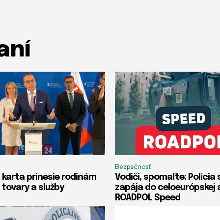
aní
Bezpečnosť
 karta prinesie rodinám
Vodiči, spomaľte: Polícia 
 tovary a služby
zapája do celoeurópskej 
ROADPOL Speed