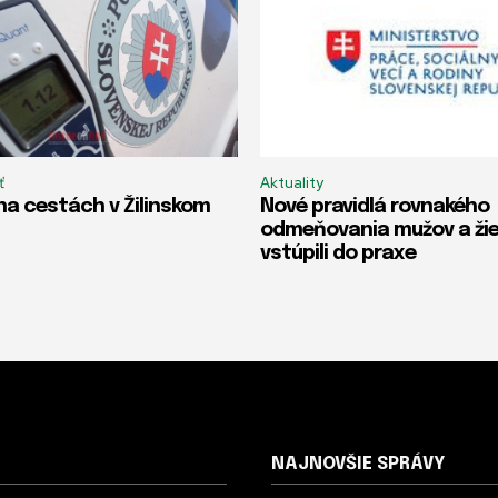
ť
Aktuality
na cestách v Žilinskom
Nové pravidlá rovnakého
odmeňovania mužov a ži
vstúpili do praxe
NAJNOVŠIE SPRÁVY