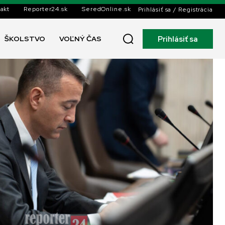
akt
Reporter24.sk
SeredOnline.sk
Prihlásiť sa / Registrácia
Prihlásiť sa
ŠKOLSTVO
VOĽNÝ ČAS