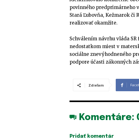
povinného predprimárneho vzd
Stará Ľubovňa, Kežmarok či 
realizovať okamžite.
Schválením návrhu vláda SR 
nedostatkom miest v materský
sociálne znevýhodneného pros
podpore účasti zákonných zás
Face
Zdieľam
Komentáre:
Pridať komentár