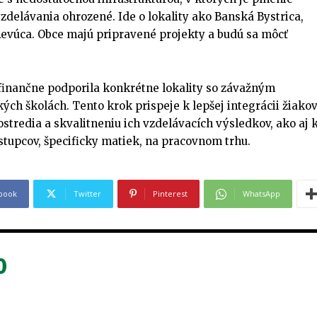
elávania ohrozené. Ide o lokality ako Banská Bystrica,
Revúca. Obce majú pripravené projekty a budú sa môcť
finančne podporila konkrétne lokality so závažným
ch školách. Tento krok prispeje k lepšej integrácii žiakov
tredia a skvalitneniu ich vzdelávacích výsledkov, ako aj 
tupcov, špecificky matiek, na pracovnom trhu.
book
Twitter
Pinterest
WhatsApp
0
PRIHLÁSIŤ SA
PRIHLÁSIŤ SA
ZAREGISTROVAŤ SA
ZAREGISTROVAŤ SA