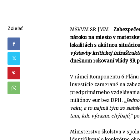
Zdieľať
MŠVVM SR |MM|
Zabezpečen
nároku na miesto v materskej
lokalitách s akútnou situáci
výstavby kritickej infraštrukt
dnešnom rokovaní vlády SR pr
V rámci Komponentu 6 Plánu o
investície zamerané na zab
predprimárneho vzdelávania 
miliónov eur bez DPH.
„Jedno
veku, a to najmä tým zo slabš
tam, kde výrazne chýbajú,“
po
Ministerstvo školstva v spo
identifikovalo konkrétne obce