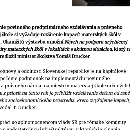
ie povinného predprimárneho vzdelávania a právneho
 škole si vyžaduje rozšírenie kapacít materských škôl v
ou. Okamžitú výstavbu umožní
Návrh na podporu urýchlenej
úry materských škôl v lokalitách s akútnou situáciou,
ktorý 
edložil minister školstva Tomáš Drucker.
bnovy a odolnosti Slovenskej republiky je na kapitálové
ezpečenie podmienok na implementáciu povinného
a právneho nároku na miesto v materskej škole určených 
u z priorít na tento rok je priblížiť vzdelávanie deťom od ran
ieho socioekonomického prostredia. Preto zvyšujeme kapacit
vedal T. Drucker.
lupráci so splnomocnencom vlády SR pre rómske komunity
 s nedostatočnou infraštruktúrou, v ktorých je plnenie