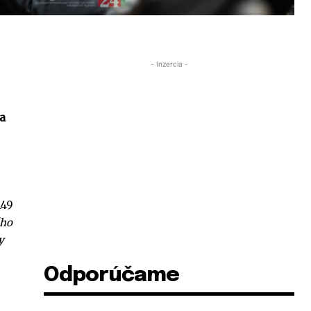
- Inzercia -
na
149
ého
y
Odporúčame