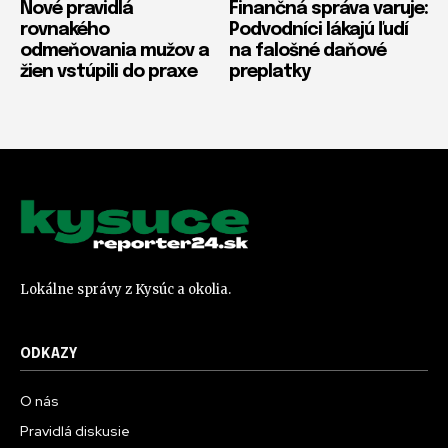
Nové pravidlá
Finančná správa varuje:
rovnakého
Podvodníci lákajú ľudí
odmeňovania mužov a
na falošné daňové
žien vstúpili do praxe
preplatky
Lokálne správy z Kysúc a okolia.
ODKAZY
O nás
Pravidlá diskusie