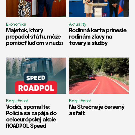
Ekonomika
Aktuality
Majetok, ktorý
Rodinná karta prinesie
prepadol štátu, môže
rodinám zľavy na
pomôcť ľuďom v núdzi
tovary a služby
Bezpečnosť
Bezpečnosť
Vodiči, spomaľte:
Na Strečne je červený
Polícia sa zapája do
asfalt
celoeurópskej akcie
ROADPOL Speed