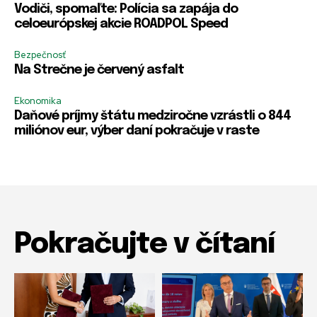
Vodiči, spomaľte: Polícia sa zapája do
celoeurópskej akcie ROADPOL Speed
Bezpečnosť
Na Strečne je červený asfalt
Ekonomika
Daňové príjmy štátu medziročne vzrástli o 844
miliónov eur, výber daní pokračuje v raste
Pokračujte v čítaní