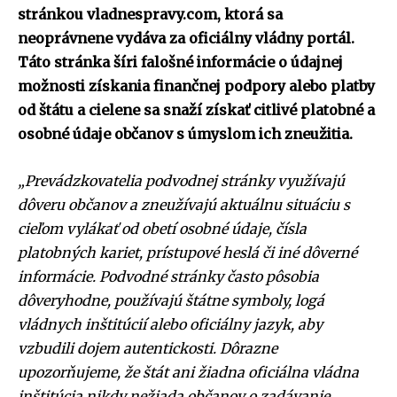
stránkou vladnespravy.com, ktorá sa
neoprávnene vydáva za oficiálny vládny portál.
Táto stránka šíri falošné informácie o údajnej
možnosti získania finančnej podpory alebo platby
od štátu a cielene sa snaží získať citlivé platobné a
osobné údaje občanov s úmyslom ich zneužitia.
„Prevádzkovatelia podvodnej stránky využívajú
dôveru občanov a zneužívajú aktuálnu situáciu s
cieľom vylákať od obetí osobné údaje, čísla
platobných kariet, prístupové heslá či iné dôverné
informácie. Podvodné stránky často pôsobia
dôveryhodne, používajú štátne symboly, logá
vládnych inštitúcií alebo oficiálny jazyk, aby
vzbudili dojem autentickosti. Dôrazne
upozorňujeme, že štát ani žiadna oficiálna vládna
inštitúcia nikdy nežiada občanov o zadávanie