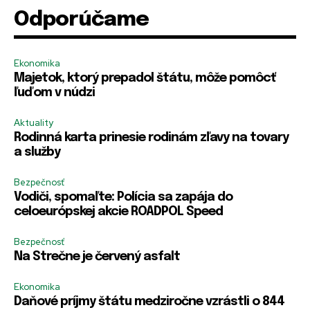
Odporúčame
H
R
R
Zapamätať si ma
Zapamätať si ma
e
e
e
s
m
m
l
e
e
PRIHLÁSIŤ SA
PRIHLÁSIŤ SA
Ekonomika
o
m
m
Majetok, ktorý prepadol štátu, môže pomôcť
m
b
b
e
ľuďom v núdzi
e
e
*
r
r
Aktuality
m
m
e
e
Rodinná karta prinesie rodinám zľavy na tovary
a služby
Bezpečnosť
Vodiči, spomaľte: Polícia sa zapája do
celoeurópskej akcie ROADPOL Speed
Bezpečnosť
Na Strečne je červený asfalt
Ekonomika
Daňové príjmy štátu medziročne vzrástli o 844