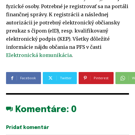
fyzické osoby. Potrebné je registrovať sa na portáli
finančnej správy. K registrácii a následnej
autorizácii je potrebný elektronický občiansky
preukaz s čipom (eID), resp. kvalifikovaný
elektronický podpis (KEP). Všetky dôležité
informácie nájdu občania na PFS v časti
Elektronická komunikácia
.
Facebook
Twitter
Pinterest
W
Komentáre:
0
Pridať komentár