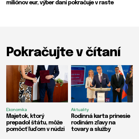
miliónov eur, výber daní pokračuje v raste
Pokračujte v čítaní
Ekonomika
Aktuality
Majetok, ktorý
Rodinná karta prinesie
prepadol štátu, môže
rodinám zľavy na
pomôcť ľuďom v núdzi
tovary a služby