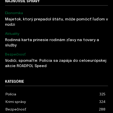
NAJNOVŠIE SPRÁVY
Ekonomika
Majetok, ktorý prepadol štátu, môže pomôcť ľuďom v
núdzi
Aktuality
Rodinná karta prinesie rodinám zľavy na tovary a
služby
Bezpečnosť
Vodiči, spomaľte: Polícia sa zapája do celoeurópskej
akcie ROADPOL Speed
KATEGÓRIE
Polícia
325
Krimi správy
324
Bezpečnosť
288