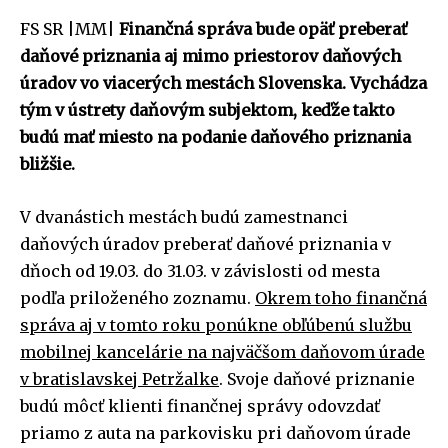
FS SR |MM|
Finančná správa bude opäť preberať
daňové priznania aj mimo priestorov daňových
úradov vo viacerých mestách Slovenska. Vychádza
tým v ústrety daňovým subjektom, keďže takto
budú mať miesto na podanie daňového priznania
bližšie.
V dvanástich mestách budú zamestnanci
daňových úradov preberať daňové priznania v
dňoch od 19.03. do 31.03. v závislosti od mesta
podľa priloženého zoznamu.
Okrem toho finančná
správa aj v tomto roku ponúkne obľúbenú službu
mobilnej kancelárie na najväčšom daňovom úrade
v bratislavskej Petržalke
. Svoje daňové priznanie
budú môcť klienti finančnej správy odovzdať
priamo z auta na parkovisku pri daňovom úrade