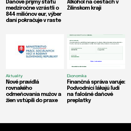
Daňové príjmy štátu
Alkohol na cestách v
medziročne vzrástli o
Žilinskom kraji
844 miliónov eur, výber
daní pokračuje v raste
Aktuality
Ekonomika
Nové pravidlá
Finančná správa varuje:
rovnakého
Podvodníci lákajú ľudí
odmeňovania mužov a
na falošné daňové
žien vstúpili do praxe
preplatky