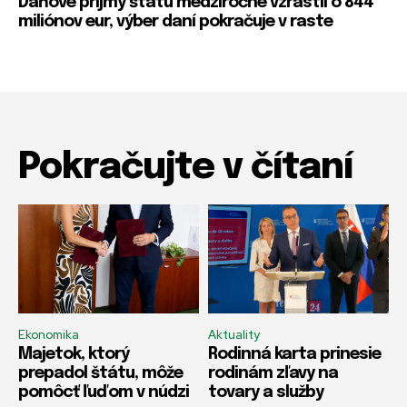
Daňové príjmy štátu medziročne vzrástli o 844
miliónov eur, výber daní pokračuje v raste
Pokračujte v čítaní
Ekonomika
Aktuality
Majetok, ktorý
Rodinná karta prinesie
prepadol štátu, môže
rodinám zľavy na
pomôcť ľuďom v núdzi
tovary a služby