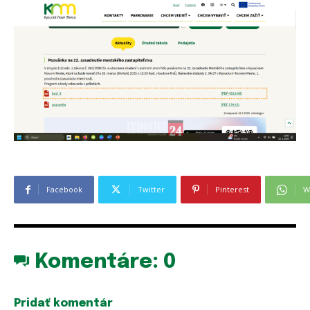
Facebook
Twitter
Pinterest
W
Komentáre:
0
Pridať komentár