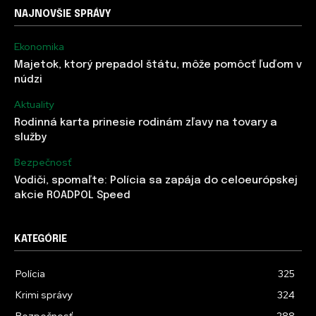
NAJNOVŠIE SPRÁVY
Ekonomika
Majetok, ktorý prepadol štátu, môže pomôcť ľuďom v
núdzi
Aktuality
Rodinná karta prinesie rodinám zľavy na tovary a
služby
Bezpečnosť
Vodiči, spomaľte: Polícia sa zapája do celoeurópskej
akcie ROADPOL Speed
KATEGÓRIE
Polícia
325
Krimi správy
324
Bezpečnosť
288