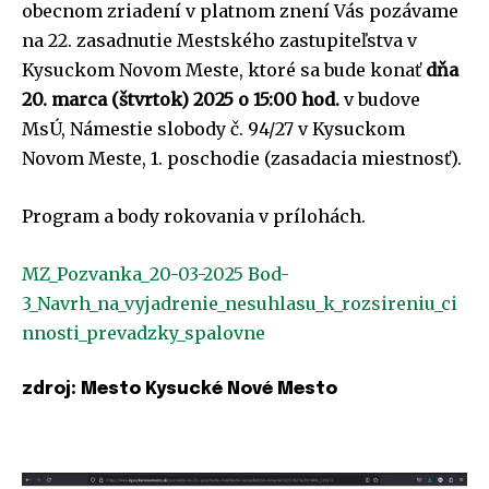
obecnom zriadení v platnom znení Vás pozávame
na 22. zasadnutie Mestského zastupiteľstva v
Kysuckom Novom Meste, ktoré sa bude konať
dňa
20. marca (štvrtok) 2025 o 15:00 hod.
v budove
MsÚ, Námestie slobody č. 94/27 v Kysuckom
Novom Meste, 1. poschodie (zasadacia miestnosť).
Program a body rokovania v prílohách.
MZ_Pozvanka_20-03-2025
Bod-
3_Navrh_na_vyjadrenie_nesuhlasu_k_rozsireniu_ci
nnosti_prevadzky_spalovne
zdroj: Mesto Kysucké Nové Mesto