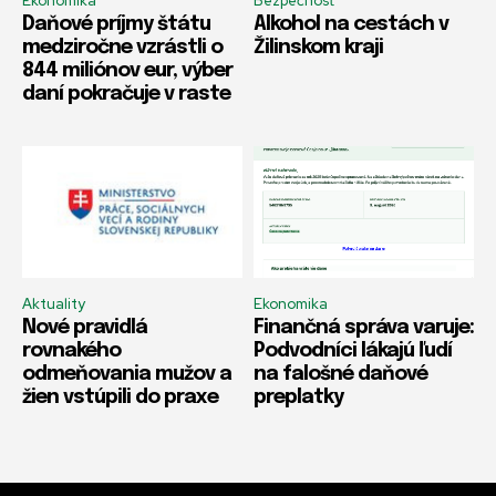
Ekonomika
Bezpečnosť
Daňové príjmy štátu
Alkohol na cestách v
medziročne vzrástli o
Žilinskom kraji
844 miliónov eur, výber
daní pokračuje v raste
Aktuality
Ekonomika
Nové pravidlá
Finančná správa varuje:
rovnakého
Podvodníci lákajú ľudí
odmeňovania mužov a
na falošné daňové
žien vstúpili do praxe
preplatky