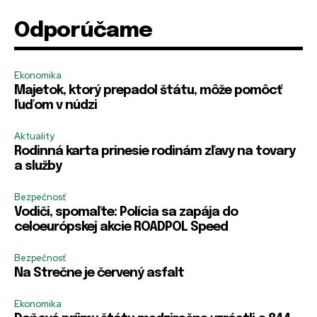
Odporúčame
H
E
E-mail
E-mail
*
*
e
-
s
m
l
a
Ekonomika
o
i
Majetok, ktorý prepadol štátu, môže pomôcť
*
l
ľuďom v núdzi
E
E
Heslo
Heslo
*
*
-
-
Aktuality
m
m
a
a
Rodinná karta prinesie rodinám zľavy na tovary
i
i
a služby
l
l
R
E
R
Zapamätať si ma
Zapamätať si ma
Bezpečnosť
e
-
e
Vodiči, spomaľte: Polícia sa zapája do
m
m
m
celoeurópskej akcie ROADPOL Speed
e
a
e
PRIHLÁSIŤ SA
PRIHLÁSIŤ SA
m
i
m
b
l
b
Bezpečnosť
e
e
Na Strečne je červený asfalt
r
r
m
m
Ekonomika
e
e