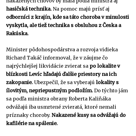
nakazených chovov by mala podľa ministra aj
hasičská technika.
Na pomoc majú prísť aj
odborníci z krajín, kde sa táto choroba v minulosti
vyskytla, ale tiež technika s obsluhou z Česka a
Rakúska.
Minister pôdohospodárstva a rozvoja vidieka
Richard Takáč informoval, že v záujme čo
najrýchlejšej likvidácie zvierat sa
po lokalite v
blízkosti Levíc hľadajú ďalšie priestory na ich
zakopanie.
Ubezpečil, že sa vyberajú
lokality s
ílovitým, nepriepustným podložím.
Do týchto jám
sa podľa ministra obrany Roberta Kaliňáka
odvážajú iba usmrtené zvieratá, ktoré nemali
príznaky choroby.
Nakazené kusy sa odvážajú do
kafilérie na spálenie.