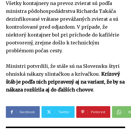
Všetky kontajnery na prevoz zvierat sú podľa
ministra pôdohospodádrstva Richarda Takáča
dezinfikované vrátane prevážaných zvierat a sú
kontrolované pred odjazdom. V prípade, že
niektorý kontajner bol pri príchode do kafilérie
pootvorený, zrejme došlo k technickým
problémom počas cesty.
Ministri potvrdili, že stále sú na Slovensku štyri
ohniská nákazy slintačkou a krívačkou.
Krízový
štáb je podľa nich pripravený aj na variant, že by sa
nákaza rozšírila aj do ďalších chovov.
Facebook
Twitter
Pinterest
W