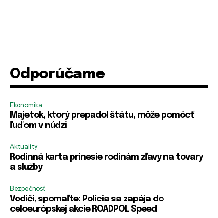
r
R
e
m
e
R
R
m
R
Zapamätať si ma
Zapamätať si ma
e
e
b
e
m
m
e
m
e
Odporúčame
e
r
e
PRIHLÁSIŤ SA
PRIHLÁSIŤ SA
m
m
E
m
b
b
-
b
e
e
m
e
r
Ekonomika
r
a
r
m
Majetok, ktorý prepadol štátu, môže pomôcť
m
i
m
e
ľuďom v núdzi
e
l
e
H
e
s
Aktuality
l
Rodinná karta prinesie rodinám zľavy na tovary
o
a služby
Bezpečnosť
Vodiči, spomaľte: Polícia sa zapája do
celoeurópskej akcie ROADPOL Speed