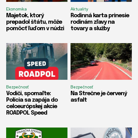
Ekonomika
Aktuality
Majetok, ktorý
Rodinná karta prinesie
prepadol štátu, môže
rodinám zľavy na
pomôcť ľuďom v núdzi
tovary a služby
Bezpečnosť
Bezpečnosť
Vodiči, spomaľte:
Na Strečne je červený
Polícia sa zapája do
asfalt
celoeurópskej akcie
ROADPOL Speed