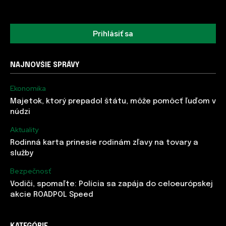
Prihlásiť sa
NAJNOVŠIE SPRÁVY
Ekonomika
Majetok, ktorý prepadol štátu, môže pomôcť ľuďom v
núdzi
Aktuality
Rodinná karta prinesie rodinám zľavy na tovary a
služby
Bezpečnosť
Vodiči, spomaľte: Polícia sa zapája do celoeurópskej
akcie ROADPOL Speed
KATEGÓRIE