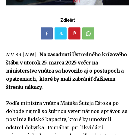
Zdieľať
MV SR |MM|
Na zasadnutí Ústredného krízového
štábu v utorok 25. marca 2025 večer na
ministerstve vnútra sa hovorilo aj o postupoch a
opatreniach, ktoré by mali zabrániť ďalšiemu
šíreniu nákazy.
Podľa ministra vnútra Matúša Šutaja Eštoka po
dohode najmä so štátnou veterinárnou správou sa
posilnia ľudské kapacity, ktoré by umožnili
odstrel dobytka. Pomáhať pri likvidácii