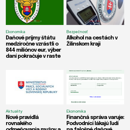
Ekonomika
Bezpečnosť
Daňové príjmy štátu
Alkohol na cestách v
medziročne vzrástli o
Žilinskom kraji
844 miliónov eur, výber
daní pokračuje v raste
Aktuality
Ekonomika
Nové pravidlá
Finančná správa varuje:
rovnakého
Podvodníci lákajú ľudí
odmeňovania mužov a
na falošné daňové