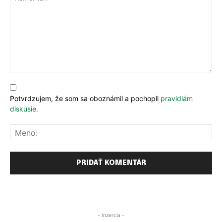
Komentár:
PRIHLÁSIŤ SA
PRIHLÁSIŤ SA
ZAREGISTROVAŤ SA
ZAREGISTROVAŤ SA
Potvrdzujem, že som sa oboznámil a pochopil
pravidlám
diskusie.
Me
E-mail
E-mail
*
*
Heslo
Heslo
*
*
- Inzercia -