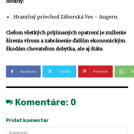
hodiny:
Hraničný priechod Záhorská Ves – Angern.
Cieľom všetkých prijímaných opatrení je zníženie
šírenia vírusu a zabránenie ďalším ekonomickým
škodám chovateľom dobytka, ale aj štátu
.
Facebook
Twitter
Pinterest
W
Komentáre:
0
Pridať komentár