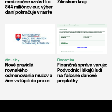
medziročne vzrástli o
Žilinskom kraji
844 miliónov eur, výber
daní pokračuje v raste
Aktuality
Ekonomika
Nové pravidlá
Finančná správa varuje:
rovnakého
Podvodníci lákajú ľudí
odmeňovania mužov a
na falošné daňové
žien vstúpili do praxe
preplatky