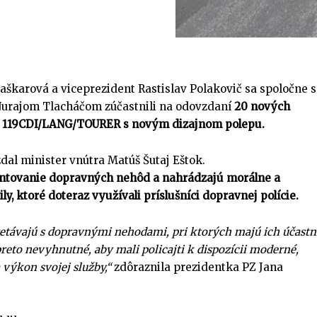
aškarová a viceprezident Rastislav Polakovič sa spoločne s
 Jurajom Tlacháčom zúčastnili na odovzdaní
20 nových
O 119CDI/LANG/TOURER s novým dizajnom polepu.
dal minister vnútra Matúš Šutaj Eštok.
ntovanie dopravných nehôd a nahrádzajú morálne a
y, ktoré doteraz využívali príslušníci dopravnej polície.
retávajú s dopravnými nehodami, pri ktorých majú ich účastn
preto nevyhnutné, aby mali policajti k dispozícii moderné,
 výkon svojej služby,“
zdôraznila prezidentka PZ Jana