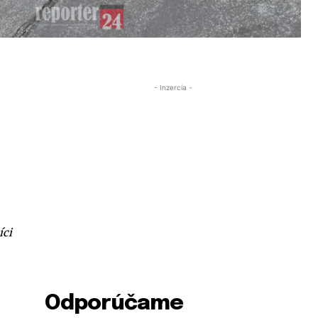
- Inzercia -
íci
Odporúčame