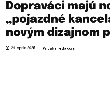
Dopraváci majú n
„pojazdné kancelá
novým dizajnom 
Pridal/a
redakcia
24. apríla 2025