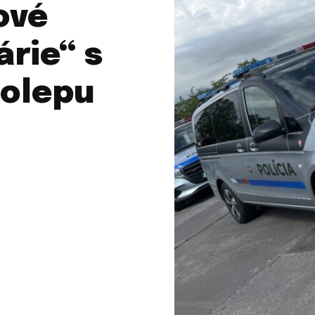
ové
rie“ s
polepu