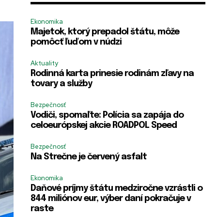
Ekonomika
Majetok, ktorý prepadol štátu, môže
pomôcť ľuďom v núdzi
Aktuality
Rodinná karta prinesie rodinám zľavy na
tovary a služby
Bezpečnosť
Vodiči, spomaľte: Polícia sa zapája do
celoeurópskej akcie ROADPOL Speed
Bezpečnosť
Na Strečne je červený asfalt
Ekonomika
Daňové príjmy štátu medziročne vzrástli o
844 miliónov eur, výber daní pokračuje v
raste