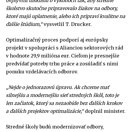
ovplyvniť diskusiu o výkonoch tak, aby stredné
školstvo skutočne pripravovalo žiakov na odbory,
ktoré majú uplatnenie, alebo ich pripraví kvalitne na
ďalšie štúdium,“
vysvetlil T. Drucker.
Optimalizačný proces podporí aj európsky
projekt v spolupráci s Alianciou sektorových rád
v hodnote 29,9 milióna eur. Cieľom je presnejšie
predvídať potreby trhu práce a zosúladiť s nimi
ponuku vzdelávacích odborov.
„Nejde o jednorazovú úpravu. Ak chceme mať
silnejšiu a modernejšiu sieť stredných škôl, toto je
len začiatok, ktorý sa nezaobíde bez ďalších krokov
a ďalších projektov optimalizácie,“
doplnil minister.
Stredné školy budú modernizovať odbory,