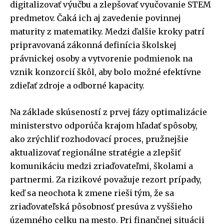
digitalizovať výučbu a zlepšovať vyučovanie STEM
predmetov. Čaká ich aj zavedenie povinnej
maturity z matematiky. Medzi ďalšie kroky patrí
pripravovaná zákonná definícia školskej
právnickej osoby a vytvorenie podmienok na
vznik konzorcií škôl, aby bolo možné efektívne
zdieľať zdroje a odborné kapacity.
Na základe skúseností z prvej fázy optimalizácie
ministerstvo odporúča krajom hľadať spôsoby,
ako zrýchliť rozhodovací proces, pružnejšie
aktualizovať regionálne stratégie a zlepšiť
komunikáciu medzi zriaďovateľmi, školami a
partnermi. Za rizikové považuje rezort prípady,
keď sa neochota k zmene rieši tým, že sa
zriaďovateľská pôsobnosť presúva z vyššieho
územného celku na mesto. Pri finančnej situácii