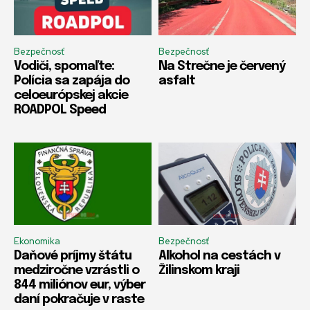
Bezpečnosť
Bezpečnosť
Vodiči, spomaľte:
Na Strečne je červený
Polícia sa zapája do
asfalt
celoeurópskej akcie
ROADPOL Speed
Ekonomika
Bezpečnosť
Daňové príjmy štátu
Alkohol na cestách v
medziročne vzrástli o
Žilinskom kraji
844 miliónov eur, výber
daní pokračuje v raste