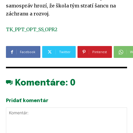
samospráv hrozí, že škola tým stratí šancu na
záchranu a rozvoj.
TK_PPT_OPT_SS_OPR2
Facebook
Twitter
Pinterest
W
Komentáre:
0
Pridať komentár