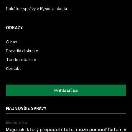
Lokálne správy z Kysúc a okolia.
ODKAZY
O nás
Pravidlá diskusie
Tip do redakcie
Kontakt
Prihlásiť sa
NAJNOVŠIE SPRÁVY
Ekonomika
Majetok, ktorý prepadol štátu, môže pomôcť ľuďom v