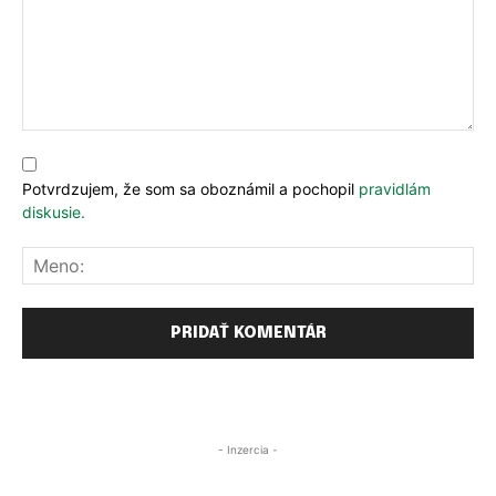
Komentár:
Potvrdzujem, že som sa oboznámil a pochopil
pravidlám
diskusie.
Me
- Inzercia -