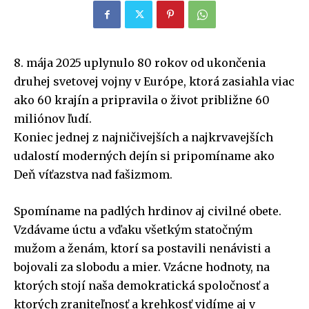
8. mája 2025 uplynulo 80 rokov od ukončenia
druhej svetovej vojny v Európe, ktorá zasiahla viac
ako 60 krajín a pripravila o život približne 60
miliónov ľudí.
Koniec jednej z najničivejších a najkrvavejších
udalostí moderných dejín si pripomíname ako
Deň víťazstva nad fašizmom.
Spomíname na padlých hrdinov aj civilné obete.
Vzdávame úctu a vďaku všetkým statočným
mužom a ženám, ktorí sa postavili nenávisti a
bojovali za slobodu a mier. Vzácne hodnoty, na
ktorých stojí naša demokratická spoločnosť a
ktorých zraniteľnosť a krehkosť vidíme aj v