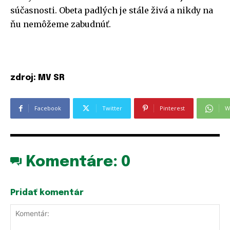
súčasnosti. Obeta padlých je stále živá a nikdy na
ňu nemôžeme zabudnúť.
zdroj: MV SR
Facebook
Twitter
Pinterest
W
Komentáre:
0
Pridať komentár