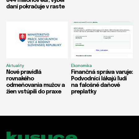
844 miliónov eur, výber
daní pokračuje v raste
Aktuality
Ekonomika
Nové pravidlá
Finančná správa varuje:
rovnakého
Podvodníci lákajú ľudí
odmeňovania mužov a
na falošné daňové
žien vstúpili do praxe
preplatky