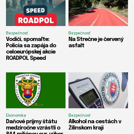
Bezpečnosť
Bezpečnosť
Vodiči, spomaľte:
Na Strečne je červený
Polícia sa zapája do
asfalt
celoeurópskej akcie
ROADPOL Speed
Ekonomika
Bezpečnosť
Daňové príjmy štátu
Alkohol na cestách v
medziročne vzrástli o
Žilinskom kraji