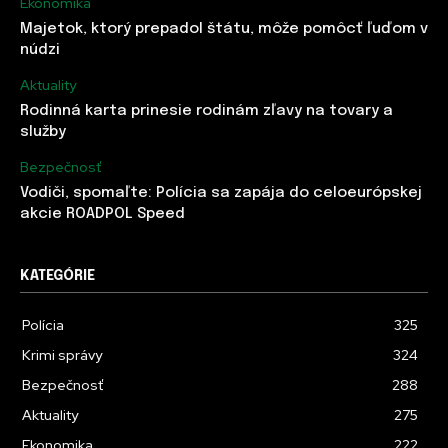
Ekonomika
Majetok, ktorý prepadol štátu, môže pomôcť ľuďom v
núdzi
Aktuality
Rodinná karta prinesie rodinám zľavy na tovary a
služby
Bezpečnosť
Vodiči, spomaľte: Polícia sa zapája do celoeurópskej
akcie ROADPOL Speed
KATEGÓRIE
Polícia
325
Krimi správy
324
Bezpečnosť
288
Aktuality
275
Ekonomika
222