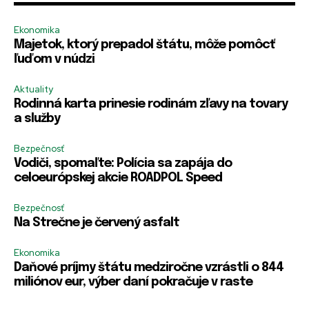
m
E-mail
E-mail
*
*
e
Ekonomika
E
Majetok, ktorý prepadol štátu, môže pomôcť
-
ľuďom v núdzi
m
a
R
i
Aktuality
Heslo
Heslo
*
*
e
l
Rodinná karta prinesie rodinám zľavy na tovary
m
H
a služby
e
e
m
s
b
Bezpečnosť
l
e
o
R
R
Zapamätať si ma
Zapamätať si ma
Vodiči, spomaľte: Polícia sa zapája do
r
e
e
celoeurópskej akcie ROADPOL Speed
E
m
m
-
e
e
PRIHLÁSIŤ SA
PRIHLÁSIŤ SA
m
Bezpečnosť
m
m
a
Na Strečne je červený asfalt
b
b
i
e
e
l
r
r
Ekonomika
m
m
m
Daňové príjmy štátu medziročne vzrástli o 844
e
e
e
miliónov eur, výber daní pokračuje v raste