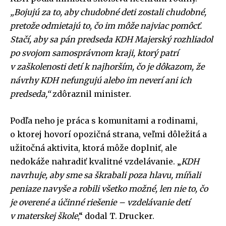
„Bojujú za to, aby chudobné deti zostali chudobné,
pretože odmietajú to, čo im môže najviac pomôcť.
Stačí, aby sa pán predseda KDH Majerský rozhliadol
po svojom samosprávnom kraji, ktorý patrí
v zaškolenosti detí k najhorším, čo je dôkazom, že
návrhy KDH nefungujú alebo im neverí ani ich
predseda,“
zdôraznil minister.
Podľa neho je práca s komunitami a rodinami,
o ktorej hovorí opozičná strana, veľmi dôležitá a
užitočná aktivita, ktorá môže doplniť, ale
nedokáže nahradiť kvalitné vzdelávanie. „
KDH
navrhuje, aby sme sa škrabali poza hlavu, míňali
peniaze navyše a robili všetko možné, len nie to, čo
je overené a účinné riešenie – vzdelávanie detí
v materskej škole
,“ dodal T. Drucker.