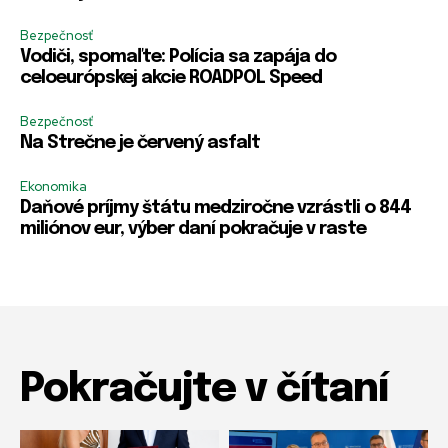
Bezpečnosť
Vodiči, spomaľte: Polícia sa zapája do
celoeurópskej akcie ROADPOL Speed
Bezpečnosť
Na Strečne je červený asfalt
Ekonomika
Daňové príjmy štátu medziročne vzrástli o 844
miliónov eur, výber daní pokračuje v raste
Pokračujte v čítaní