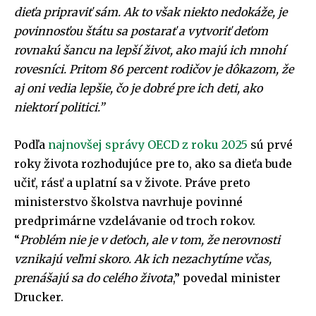
dieťa pripraviť sám. Ak to však niekto nedokáže, je
povinnosťou štátu sa postarať a vytvoriť deťom
rovnakú šancu na lepší život, ako majú ich mnohí
rovesníci. Pritom 86 percent rodičov je dôkazom, že
aj oni vedia lepšie, čo je dobré pre ich deti, ako
niektorí politici.”
Podľa
najnovšej správy OECD z roku 2025
sú prvé
roky života rozhodujúce pre to, ako sa dieťa bude
učiť, rásť a uplatní sa v živote. Práve preto
ministerstvo školstva navrhuje povinné
predprimárne vzdelávanie od troch rokov.
“
Problém nie je v deťoch, ale v tom, že nerovnosti
vznikajú veľmi skoro. Ak ich nezachytíme včas,
prenášajú sa do celého života
,” povedal minister
Drucker.