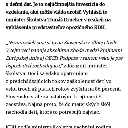
s deťmi dať. Je to najúčinnejšia investícia do
vzdelania, akú môže vláda urobiť. Vyhlásil to
minister školstva Tomáš Drucker v reakcii na
vyhlásenia predstaviteľov opozičného KDH.
„
Nevymysleli sme si to na Slovensku z dlhej chvíle.
V tejto veci panuje absolútna zhoda medzi krajinami
Európskej únie aj OECD. Podpora v ranom veku je pre
úspech detí rozhodujúca,“
zdôraznil minister
školstva. Hoci sa vďaka opatreniam
z predchádzajúcich rokov zaškolenosť detí vo
veku troch až piatich rokov zvýšila na 86 percent,
Slovensko stále za ostatnými krajinami EÚ
zaostáva. Najmä preto, že do materských škôl
nechodia deti, ktoré to potrebujú najviac.
KDH podľa ministra školstva nechráni rodiny.