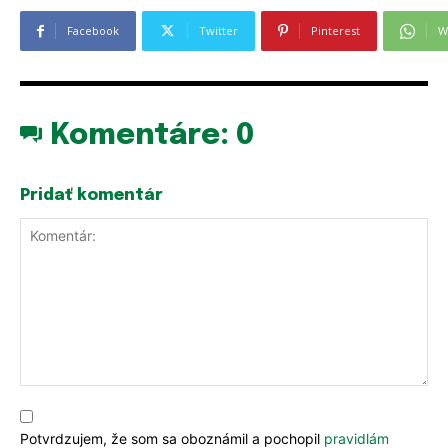
Facebook
Twitter
Pinterest
W
Komentáre:
0
Pridať komentár
PRIHLÁSIŤ SA
PRIHLÁSIŤ SA
ZAREGISTROVAŤ SA
ZAREGISTROVAŤ SA
E-mail
E-mail
*
*
Komentár:
Potvrdzujem, že som sa oboznámil a pochopil
pravidlám