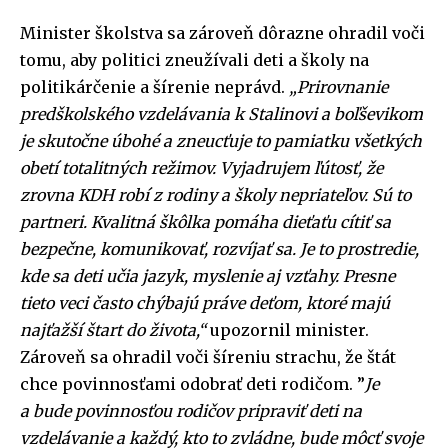
Minister školstva sa zároveň dôrazne ohradil voči
tomu, aby politici zneužívali deti a školy na
politikárčenie a šírenie neprávd.
„Prirovnanie
predškolského vzdelávania k Stalinovi a boľševikom
je skutočne úbohé a zneucťuje to pamiatku všetkých
obetí totalitných režimov. Vyjadrujem ľútosť, že
zrovna KDH robí z rodiny a školy nepriateľov. Sú to
partneri. Kvalitná škôlka pomáha dieťaťu cítiť sa
bezpečne, komunikovať, rozvíjať sa. Je to prostredie,
kde sa deti učia jazyk, myslenie aj vzťahy. Presne
tieto veci často chýbajú práve deťom, ktoré majú
najťažší štart do života,“
upozornil minister.
Zároveň sa ohradil voči šíreniu strachu, že štát
chce povinnosťami odobrať deti rodičom. ”
Je
a bude povinnosťou rodičov pripraviť deti na
vzdelávanie a každý, kto to zvládne, bude môcť svoje