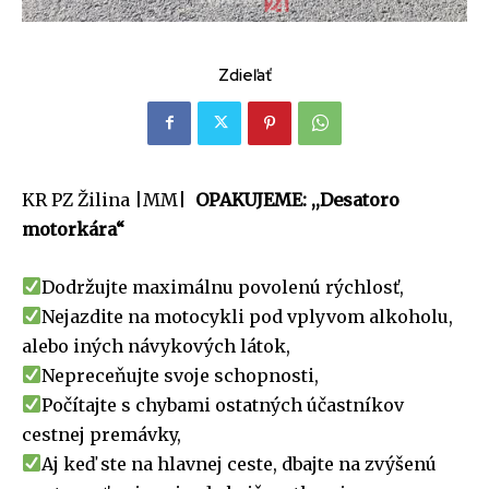
Zdieľať
KR PZ Žilina |MM|
OPAKUJEME: ,,Desatoro
motorkára“
Dodržujte maximálnu povolenú rýchlosť,
Nejazdite na motocykli pod vplyvom alkoholu,
alebo iných návykových látok,
Nepreceňujte svoje schopnosti,
Počítajte s chybami ostatných účastníkov
cestnej premávky,
Aj keď ste na hlavnej ceste, dbajte na zvýšenú