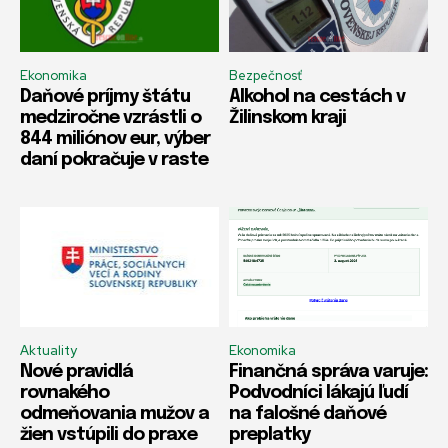
Ekonomika
Bezpečnosť
Daňové príjmy štátu
Alkohol na cestách v
medziročne vzrástli o
Žilinskom kraji
844 miliónov eur, výber
daní pokračuje v raste
Aktuality
Ekonomika
Nové pravidlá
Finančná správa varuje:
rovnakého
Podvodníci lákajú ľudí
odmeňovania mužov a
na falošné daňové
žien vstúpili do praxe
preplatky