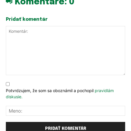
Komentáre:
0
Pridať komentár
Komentár:
Potvrdzujem, že som sa oboznámil a pochopil
pravidlám
diskusie.
Me