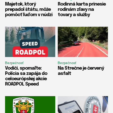
Majetok, ktorý
Rodinná karta prinesie
prepadol štátu, môže
rodinám zľavy na
pomôcť ľuďom v núdzi
tovary a služby
Bezpečnosť
Bezpečnosť
Vodiči, spomaľte:
Na Strečne je červený
Polícia sa zapája do
asfalt
celoeurópskej akcie
ROADPOL Speed