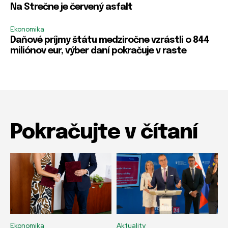
m
m
Na Strečne je červený asfalt
e
e
Ekonomika
Daňové príjmy štátu medziročne vzrástli o 844
miliónov eur, výber daní pokračuje v raste
Pokračujte v čítaní
Ekonomika
Aktuality