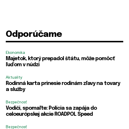
PRIHLÁSIŤ SA
PRIHLÁSIŤ SA
ZAREGISTROVAŤ SA
ZAREGISTROVAŤ SA
E-mail
E-mail
*
*
Odporúčame
Ekonomika
Majetok, ktorý prepadol štátu, môže pomôcť
Heslo
Heslo
*
*
ľuďom v núdzi
Aktuality
Rodinná karta prinesie rodinám zľavy na tovary
*
m
R
R
Zapamätať si ma
Zapamätať si ma
m
e
a služby
e
e
e
*
m
m
*
m
Bezpečnosť
e
e
PRIHLÁSIŤ SA
PRIHLÁSIŤ SA
e
Vodiči, spomaľte: Polícia sa zapája do
m
m
b
b
celoeurópskej akcie ROADPOL Speed
e
e
r
r
Bezpečnosť