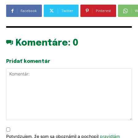
Facebook
Twitter
Pinterest
W
Komentáre:
0
Pridať komentár
PRIHLÁSIŤ SA
PRIHLÁSIŤ SA
ZAREGISTROVAŤ SA
ZAREGISTROVAŤ SA
R
E-mail
E-mail
*
*
e
Komentár:
m
e
Potvrdzujem, že som sa oboznámil a pochopil
pravidlám