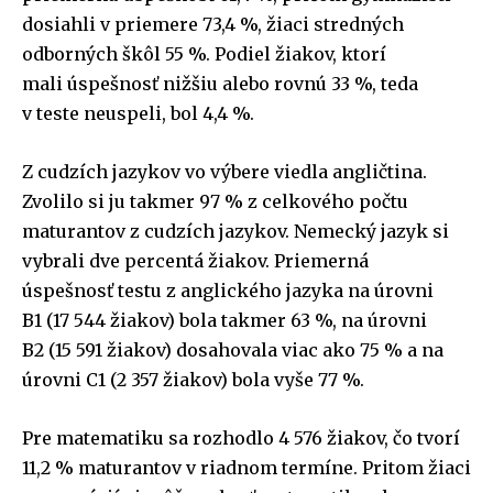
dosiahli v priemere 73,4 %, žiaci stredných
odborných škôl 55 %. Podiel žiakov, ktorí
mali úspešnosť nižšiu alebo rovnú 33 %, teda
v teste neuspeli, bol 4,4 %.
Z cudzích jazykov vo výbere viedla angličtina.
Zvolilo si ju takmer 97 % z celkového počtu
maturantov z cudzích jazykov. Nemecký jazyk si
vybrali dve percentá žiakov. Priemerná
úspešnosť testu z anglického jazyka na úrovni
B1 (17 544 žiakov) bola takmer 63 %, na úrovni
B2 (15 591 žiakov) dosahovala viac ako 75 % a na
úrovni C1 (2 357 žiakov) bola vyše 77 %.
Pre matematiku sa rozhodlo 4 576 žiakov, čo tvorí
11,2 % maturantov v riadnom termíne. Pritom žiaci