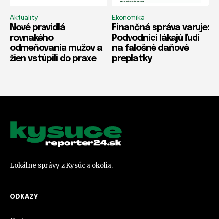
Aktuality
Ekonomika
Nové pravidlá
Finančná správa varuje:
rovnakého
Podvodníci lákajú ľudí
odmeňovania mužov a
na falošné daňové
žien vstúpili do praxe
preplatky
Lokálne správy z Kysúc a okolia.
ODKAZY