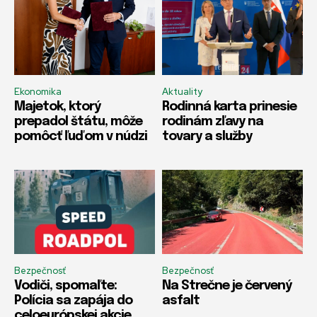
Ekonomika
Aktuality
Majetok, ktorý
Rodinná karta prinesie
prepadol štátu, môže
rodinám zľavy na
pomôcť ľuďom v núdzi
tovary a služby
Bezpečnosť
Bezpečnosť
Vodiči, spomaľte:
Na Strečne je červený
Polícia sa zapája do
asfalt
celoeurópskej akcie