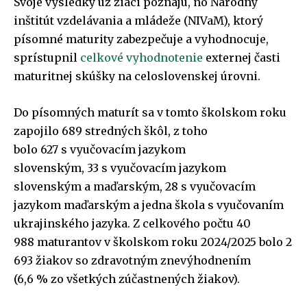
Svoje výsledky už žiaci poznajú, no Národný
inštitút vzdelávania a mládeže (NIVaM), ktorý
písomné maturity zabezpečuje a vyhodnocuje,
sprístupnil
celkové vyhodnotenie
externej časti
maturitnej skúšky na celoslovenskej úrovni.
Do písomných maturít sa v tomto školskom roku
zapojilo 689 stredných škôl, z toho
bolo 627 s vyučovacím jazykom
slovenským, 33 s vyučovacím jazykom
slovenským a maďarským, 28 s vyučovacím
jazykom maďarským a jedna škola s vyučovaním
ukrajinského jazyka. Z celkového počtu 40
988 maturantov v školskom roku 2024/2025 bolo 2
693 žiakov so zdravotným znevýhodnením
(6,6 % zo všetkých zúčastnených žiakov).