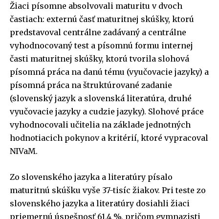
Žiaci písomne absolvovali maturitu v dvoch
častiach: externú časť maturitnej skúšky, ktorú
predstavoval centrálne zadávaný a centrálne
vyhodnocovaný test a písomnú formu internej
časti maturitnej skúšky, ktorú tvorila slohová
písomná práca na danú tému (vyučovacie jazyky) a
písomná práca na štruktúrované zadanie
(slovenský jazyk a slovenská literatúra, druhé
vyučovacie jazyky a cudzie jazyky). Slohové práce
vyhodnocovali učitelia na základe jednotných
hodnotiacich pokynov a kritérií, ktoré vypracoval
NIVaM.
Zo slovenského jazyka a literatúry písalo
maturitnú skúšku vyše 37-tisíc žiakov. Pri teste zo
slovenského jazyka a literatúry dosiahli žiaci
priemernú úspešnosť 61,4 %, pričom gymnazisti