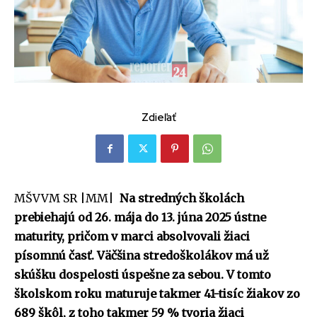
Zdieľať
MŠVVM SR |MM|
Na stredných školách
prebiehajú od 26. mája do 13. júna 2025 ústne
maturity, pričom v marci absolvovali žiaci
písomnú časť. Väčšina stredoškolákov má už
skúšku dospelosti úspešne za sebou. V tomto
školskom roku maturuje takmer 41-tisíc žiakov zo
689 škôl, z toho takmer 59 % tvoria žiaci