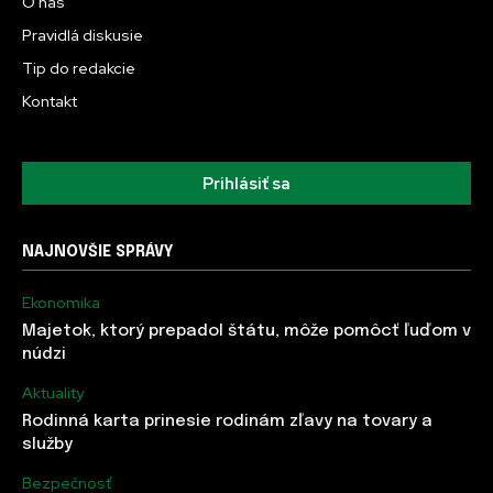
O nás
Pravidlá diskusie
Tip do redakcie
Kontakt
Prihlásiť sa
NAJNOVŠIE SPRÁVY
Ekonomika
Majetok, ktorý prepadol štátu, môže pomôcť ľuďom v
núdzi
Aktuality
Rodinná karta prinesie rodinám zľavy na tovary a
služby
Bezpečnosť