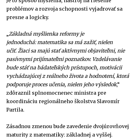
Je to spôsob myslenia, nástroj na riešenie
problémov a rozvoja schopnosti vyjadrovať sa
presne a logicky.
„
Základná myšlienka reformy je
jednoduchá:
matematika sa má zažiť, nielen
učiť.
Žiaci sa majú stať aktívnymi objaviteľmi, nie
pasívnymi prijímateľmi poznatkov. Vzdelávanie
bude stáť na bádateľských prístupoch, motivácii
vychádzajúcej z reálneho života a hodnotení, ktorá
podporuje proces učenia, nielen jeho výsledok
,“
zdôraznil splnomocnenec ministra pre
koordináciu regionálneho školstva Slavomír
Partila.
Zásadnou zmenou bude zavedenie dvojúrovňovej
maturity z matematiky: základnej a vyššej.