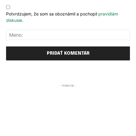
Komentár:
r
e
e
PRIHLÁSIŤ SA
PRIHLÁSIŤ SA
o
*
m
m
R
b
b
e
Potvrdzujem, že som sa oboznámil a pochopil
pravidlám
e
e
m
diskusie.
r
r
e
m
m
m
Me
e
e
b
e
r
*
- Inzercia -