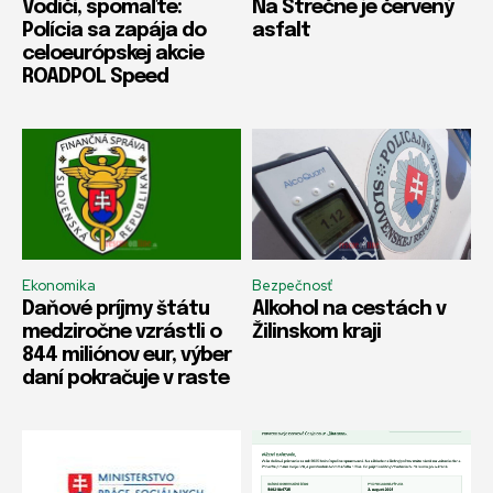
Vodiči, spomaľte:
Na Strečne je červený
Polícia sa zapája do
asfalt
celoeurópskej akcie
ROADPOL Speed
Ekonomika
Bezpečnosť
Daňové príjmy štátu
Alkohol na cestách v
medziročne vzrástli o
Žilinskom kraji
844 miliónov eur, výber
daní pokračuje v raste