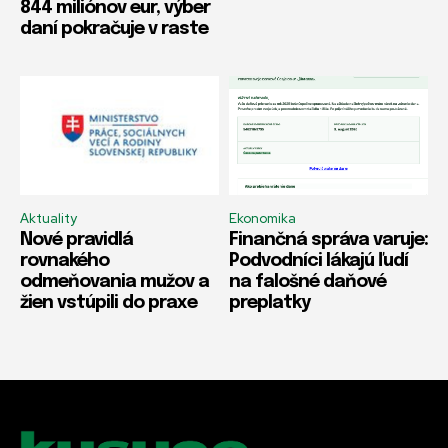
844 miliónov eur, výber
daní pokračuje v raste
Aktuality
Ekonomika
Nové pravidlá
Finančná správa varuje:
rovnakého
Podvodníci lákajú ľudí
odmeňovania mužov a
na falošné daňové
žien vstúpili do praxe
preplatky