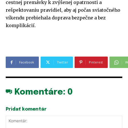
cestnej premávky k zvýšenej opatrnosti a
rešpektovaniu pravidiel, aby aj počas sviatočného
víkendu prebiehala doprava bezpečne a bez
komplikácií.
Facebook
Twitter
Pinterest
W
Komentáre:
0
Pridať komentár