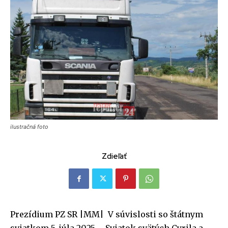
ilustračná foto
Zdieľať
Prezídium PZ SR |MM| V súvislosti so štátnym