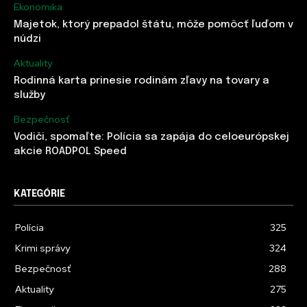
Ekonomika
Majetok, ktorý prepadol štátu, môže pomôcť ľuďom v
núdzi
Aktuality
Rodinná karta prinesie rodinám zľavy na tovary a
služby
Bezpečnosť
Vodiči, spomaľte: Polícia sa zapája do celoeurópskej
akcie ROADPOL Speed
KATEGÓRIE
Polícia
325
Krimi správy
324
Bezpečnosť
288
Aktuality
275