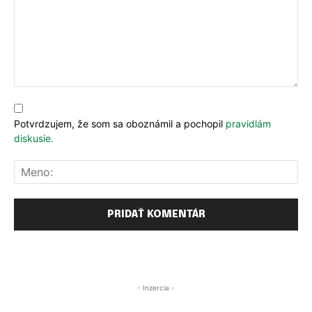
Komentár:
Potvrdzujem, že som sa oboznámil a pochopil
pravidlám
diskusie.
Me
- Inzercia -