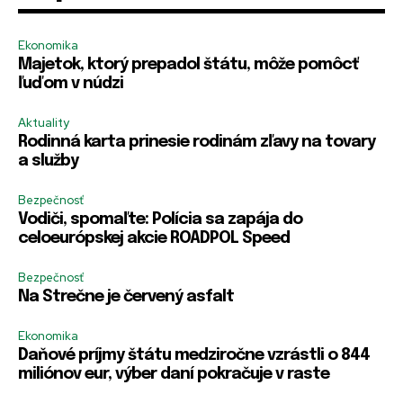
m
E-mail
E-mail
*
*
e
Ekonomika
H
Majetok, ktorý prepadol štátu, môže pomôcť
e
ľuďom v núdzi
s
l
*
o
Aktuality
Heslo
Heslo
*
*
*
*
Rodinná karta prinesie rodinám zľavy na tovary
*
a služby
Bezpečnosť
R
R
Zapamätať si ma
Zapamätať si ma
Vodiči, spomaľte: Polícia sa zapája do
e
e
celoeurópskej akcie ROADPOL Speed
m
m
e
e
PRIHLÁSIŤ SA
PRIHLÁSIŤ SA
Bezpečnosť
m
m
b
b
Na Strečne je červený asfalt
e
e
r
r
Ekonomika
m
m
Daňové príjmy štátu medziročne vzrástli o 844
e
e
miliónov eur, výber daní pokračuje v raste