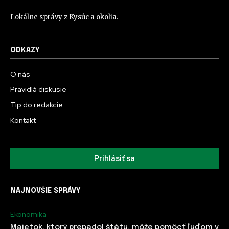
Lokálne správy z Kysúc a okolia.
ODKAZY
O nás
Pravidlá diskusie
Tip do redakcie
Kontakt
Prihlásiť sa
NAJNOVŠIE SPRÁVY
Ekonomika
Majetok, ktorý prepadol štátu, môže pomôcť ľuďom v