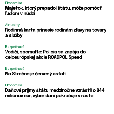
e
r
Ekonomika
e
e
m
R
m
m
Majetok, ktorý prepadol štátu, môže pomôcť
e
e
e
e
PRIHLÁSIŤ SA
PRIHLÁSIŤ SA
ľuďom v núdzi
m
m
m
m
b
e
b
b
e
Aktuality
m
e
e
r
b
Rodinná karta prinesie rodinám zľavy na tovary
r
r
H
e
a služby
m
m
e
r
e
e
s
E
l
Bezpečnosť
-
o
Vodiči, spomaľte: Polícia sa zapája do
m
H
a
celoeurópskej akcie ROADPOL Speed
e
i
s
l
Bezpečnosť
l
o
Na Strečne je červený asfalt
Ekonomika
Daňové príjmy štátu medziročne vzrástli o 844
miliónov eur, výber daní pokračuje v raste