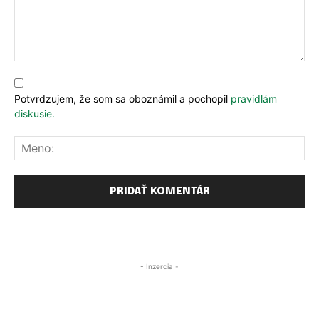
Komentár:
Potvrdzujem, že som sa oboznámil a pochopil
pravidlám
diskusie.
Me
- Inzercia -