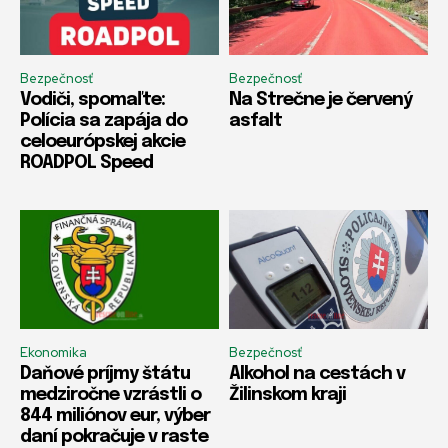
Bezpečnosť
Bezpečnosť
Vodiči, spomaľte:
Na Strečne je červený
Polícia sa zapája do
asfalt
celoeurópskej akcie
ROADPOL Speed
Ekonomika
Bezpečnosť
Daňové príjmy štátu
Alkohol na cestách v
medziročne vzrástli o
Žilinskom kraji
844 miliónov eur, výber
daní pokračuje v raste