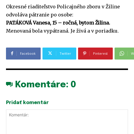
Okresné riaditeľstvo Policajného zboru v Žiline
odvoláva pátranie po osobe:
PATÁKOVÁ Vanesa, 15 – ročná, bytom Žilina.
Menovaná bola vypátraná. Je živá a v poriadku.
Facebook
Twitter
Pinterest
W
Komentáre:
0
Pridať komentár