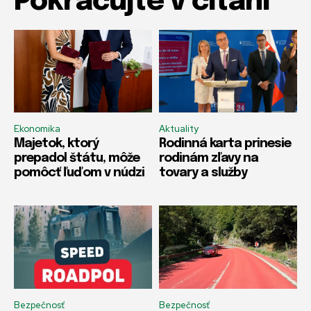
Pokračujte v čítaní
Ekonomika
Aktuality
Majetok, ktorý
Rodinná karta prinesie
prepadol štátu, môže
rodinám zľavy na
pomôcť ľuďom v núdzi
tovary a služby
Bezpečnosť
Bezpečnosť