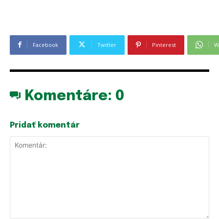
Facebook
Twitter
Pinterest
W
Komentáre:
0
Pridať komentár