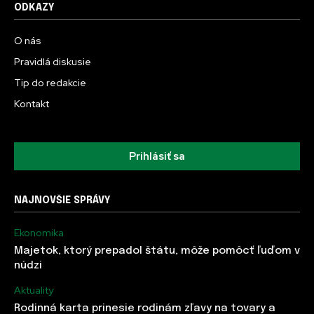
ODKAZY
O nás
Pravidlá diskusie
Tip do redakcie
Kontakt
Prihlásiť sa
NAJNOVŠIE SPRÁVY
Ekonomika
Majetok, ktorý prepadol štátu, môže pomôcť ľuďom v
núdzi
Aktuality
Rodinná karta prinesie rodinám zľavy na tovary a