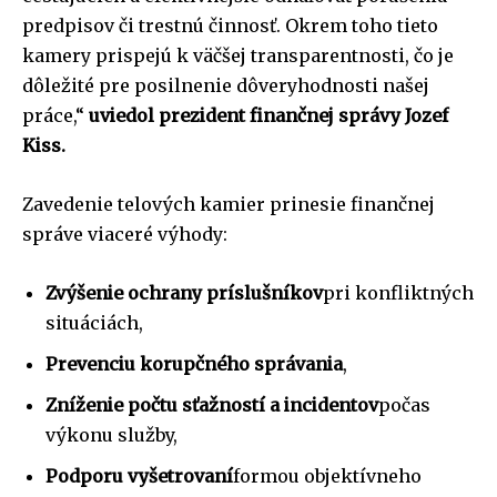
predpisov či trestnú činnosť. Okrem toho tieto
kamery prispejú k väčšej transparentnosti, čo je
dôležité pre posilnenie dôveryhodnosti našej
práce,“
uviedol prezident finančnej správy Jozef
Kiss.
Zavedenie telových kamier prinesie finančnej
správe viaceré výhody:
Zvýšenie ochrany príslušníkov
pri konfliktných
situáciách,
Prevenciu korupčného správania
,
Zníženie počtu sťažností a incidentov
počas
výkonu služby,
P
odporu vyšetrovaní
formou objektívneho