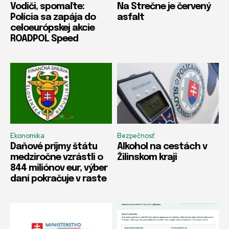
Vodiči, spomaľte:
Na Strečne je červený
Polícia sa zapája do
asfalt
celoeurópskej akcie
ROADPOL Speed
Ekonomika
Bezpečnosť
Daňové príjmy štátu
Alkohol na cestách v
medziročne vzrástli o
Žilinskom kraji
844 miliónov eur, výber
daní pokračuje v raste