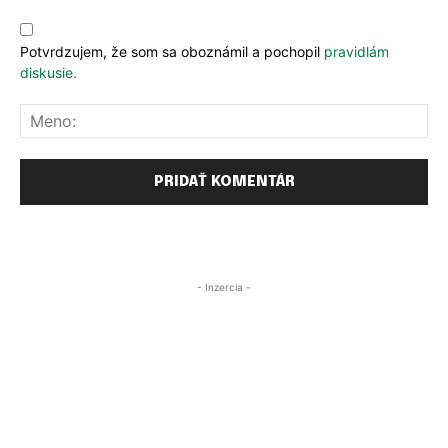
Komentár:
Potvrdzujem, že som sa oboznámil a pochopil
pravidlám
diskusie.
Me
- Inzercia -
PRIHLÁSIŤ SA
PRIHLÁSIŤ SA
ZAREGISTROVAŤ SA
ZAREGISTROVAŤ SA
H
E-mail
E-mail
*
*
e
s