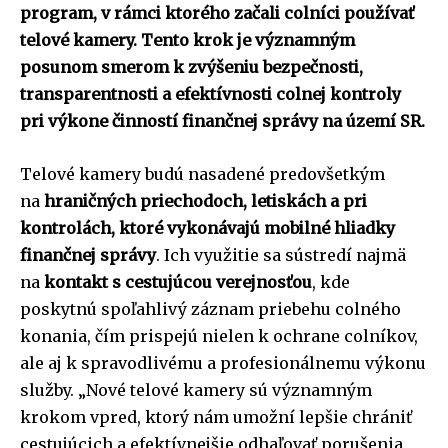
program, v rámci ktorého začali colníci používať
telové kamery. Tento krok je významným
posunom smerom k zvýšeniu bezpečnosti,
transparentnosti a efektívnosti colnej kontroly
pri výkone činností finančnej správy na území SR.
Telové kamery budú nasadené predovšetkým
na
hraničných priechodoch, letiskách a pri
kontrolách, ktoré vykonávajú mobilné hliadky
finančnej správy
. Ich využitie sa sústredí najmä
na
kontakt s cestujúcou verejnosťou
, kde
poskytnú spoľahlivý záznam priebehu colného
konania, čím prispejú nielen k ochrane colníkov,
ale aj k spravodlivému a profesionálnemu výkonu
služby. „Nové telové kamery sú významným
krokom vpred, ktorý nám umožní lepšie chrániť
cestujúcich a efektívnejšie odhaľovať porušenia