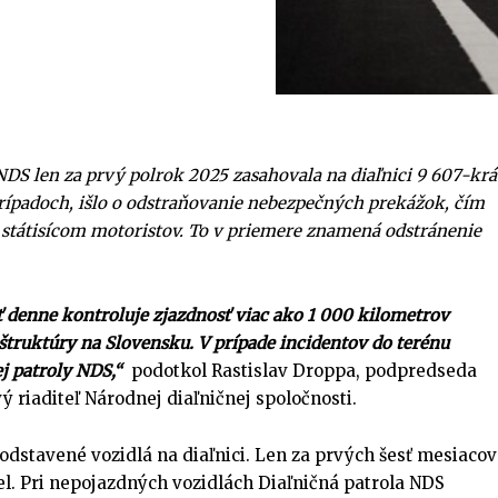
DS len za prvý polrok 2025 zasahovala na diaľnici 9 607-krá
prípadoch, išlo o odstraňovanie nebezpečných prekážok, čím
 státisícom motoristov. To v priemere znamená odstránenie
 denne kontroluje zjazdnosť viac ako 1 000 kilometrov
štruktúry na Slovensku. V prípade incidentov do terénu
j patroly NDS,“
podotkol Rastislav Droppa, podpredseda
 riaditeľ Národnej diaľničnej spoločnosti.
odstavené vozidlá na diaľnici. Len za prvých šesť mesiacov
el. Pri nepojazdných vozidlách Diaľničná patrola NDS