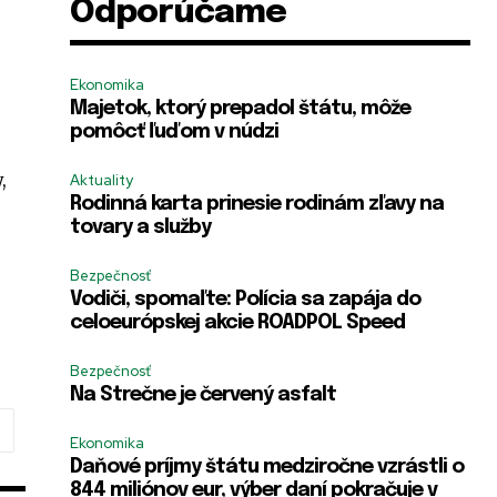
Odporúčame
Ekonomika
Majetok, ktorý prepadol štátu, môže
pomôcť ľuďom v núdzi
,
Aktuality
Rodinná karta prinesie rodinám zľavy na
tovary a služby
Bezpečnosť
Vodiči, spomaľte: Polícia sa zapája do
celoeurópskej akcie ROADPOL Speed
Bezpečnosť
Na Strečne je červený asfalt
Ekonomika
Daňové príjmy štátu medziročne vzrástli o
844 miliónov eur, výber daní pokračuje v