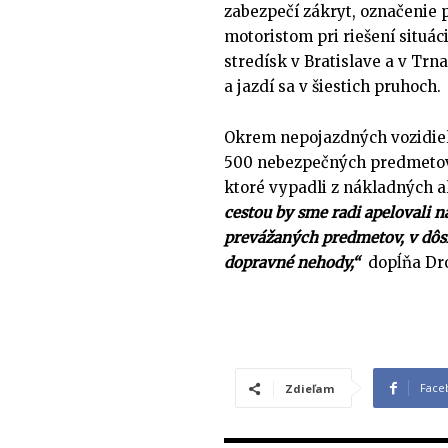
zabezpečí zákryt, označenie
motoristom pri riešení situác
stredísk v Bratislave a v Trn
a jazdí sa v šiestich pruhoch.
Okrem nepojazdných vozidiel
500 nebezpečných predmetov.
ktoré vypadli z nákladných a
cestou by sme radi apelovali n
prevážaných predmetov, v dôs
dopravné nehody,“
dopĺňa Dr
Face
Zdieľam