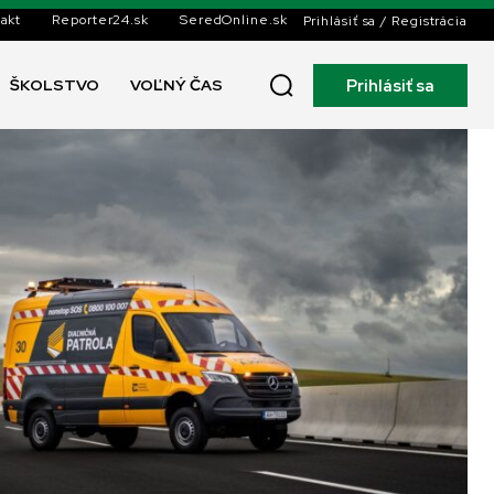
akt
Reporter24.sk
SeredOnline.sk
Prihlásiť sa / Registrácia
Prihlásiť sa
ŠKOLSTVO
VOĽNÝ ČAS