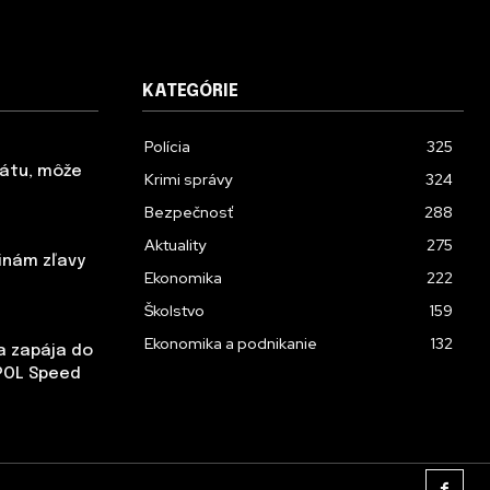
KATEGÓRIE
Polícia
325
tátu, môže
Krimi správy
324
Bezpečnosť
288
Aktuality
275
inám zľavy
Ekonomika
222
Školstvo
159
Ekonomika a podnikanie
132
sa zapája do
POL Speed