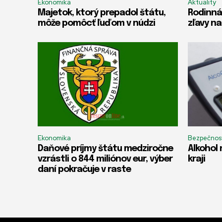
Ekonomika
Aktuality
Majetok, ktorý prepadol štátu,
Rodinná
môže pomôcť ľuďom v núdzi
zľavy na
Ekonomika
Bezpečnos
Daňové príjmy štátu medziročne
Alkohol 
vzrástli o 844 miliónov eur, výber
kraji
daní pokračuje v raste