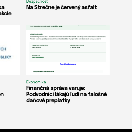
Bezpečnosť
sa
Na Strečne je červený asfalt
akcie
Ekonomika
Finančná správa varuje:
en
Podvodníci lákajú ľudí na falošné
daňové preplatky