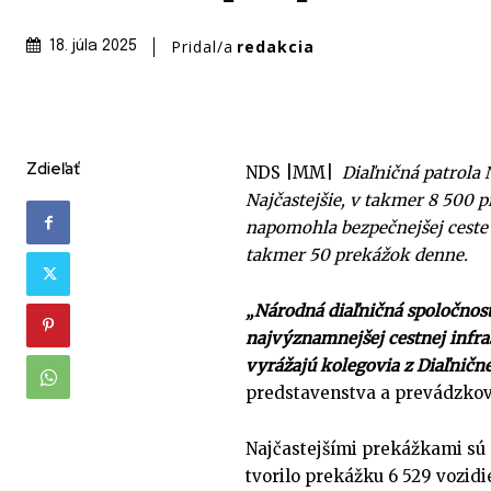
Pridal/a
redakcia
18. júla 2025
Zdieľať
NDS |MM|
Diaľničná patrola N
Najčastejšie, v takmer 8 500 
napomohla bezpečnejšej ceste
takmer 50 prekážok denne.
„Národná diaľničná spoločnosť
najvýznamnejšej cestnej infra
vyrážajú kolegovia z Diaľnične
predstavenstva a prevádzkový
Najčastejšími prekážkami sú 
tvorilo prekážku 6 529 vozidi