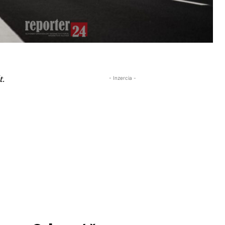
t.
- Inzercia -