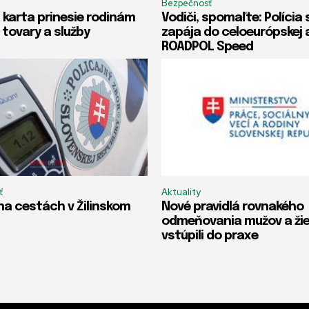
Bezpečnosť
 karta prinesie rodinám
Vodiči, spomaľte: Polícia 
 tovary a služby
zapája do celoeurópskej 
ROADPOL Speed
ť
Aktuality
na cestách v Žilinskom
Nové pravidlá rovnakého
odmeňovania mužov a ži
vstúpili do praxe