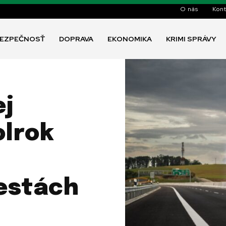
O nás
Kont
EZPEČNOSŤ
DOPRAVA
EKONOMIKA
KRIMI SPRÁVY
ej
olrok
estách
h