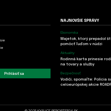
NAJNOVŠIE SPRÁVY
Ekonomika
Majetok, ktorý prepadol š
usie
pomôcť ľuďom v núdzi
ie
Aktuality
Rodinná karta prinesie rod
na tovary a služby
Bezpečnosť
Prihlásiť sa
Vodiči, spomaľte: Polícia 
celoeurópskej akcie ROAD
© 2025 KYSUCE.REPORTER24.SK