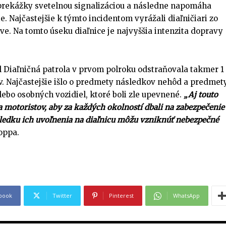
 prekážky svetelnou signalizáciou a následne napomáha
ie. Najčastejšie k týmto incidentom vyrážali diaľničiari zo
ave. Na tomto úseku diaľnice je najvyššia intenzita dopravy
 Diaľničná patrola v prvom polroku odstraňovala takmer 1
 Najčastejšie išlo o predmety následkov nehôd a predmety
lebo osobných vozidiel, ktoré boli zle upevnené.
„Aj touto
a motoristov, aby za každých okolností dbali na zabezpečenie
ledku ich uvoľnenia na diaľnicu môžu vzniknúť nebezpečné
oppa.
book
Twitter
Pinterest
WhatsApp