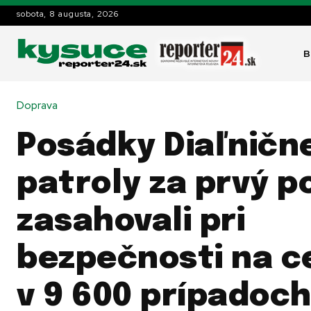
sobota, 8 augusta, 2026
B
Doprava
Posádky Diaľničn
patroly za prvý p
zasahovali pri
bezpečnosti na c
v 9 600 prípadoc