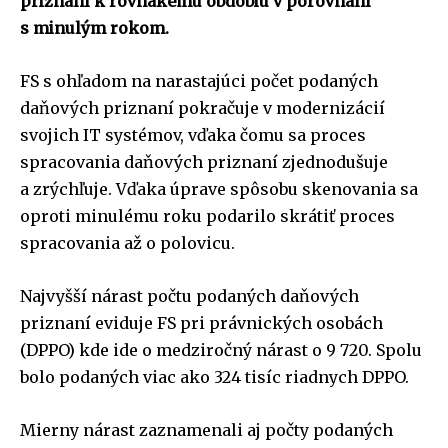
priznaní k rovnakému obdobiu v porovnaní
s minulým rokom.
FS s ohľadom na narastajúci počet podaných
daňových priznaní pokračuje v modernizácií
svojich IT systémov, vďaka čomu sa proces
spracovania daňových priznaní zjednodušuje
a zrýchľuje. Vďaka úprave spôsobu skenovania sa
oproti minulému roku podarilo skrátiť proces
spracovania až o polovicu.
Najvyšší nárast počtu podaných daňových
priznaní eviduje FS pri právnických osobách
(DPPO) kde ide o medziročný nárast o 9 720. Spolu
bolo podaných viac ako 324 tisíc riadnych DPPO.
Mierny nárast zaznamenali aj počty podaných