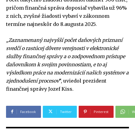
pričom finančná správa doposiaľ vybavila už 96%
z nich, zvyšné žiadosti vybaví v zákonnom
termíne najneskôr do 8.augusta 2025.
„Zaznamenaný najvyšší počet daňových priznaní
svedčí o rastúcej dôvere verejnosti v elektronické
služby finančnej správy a o zodpovednom prístupe
daňovníkom k svojim povinnostiam, e to aj
výsledkom práce na modernizácií našich systémov a
zjednodušení procesov
“, uviedol prezident
finančnej správy Jozef Kiss.
Facebook
Twitter
Pinterest
W