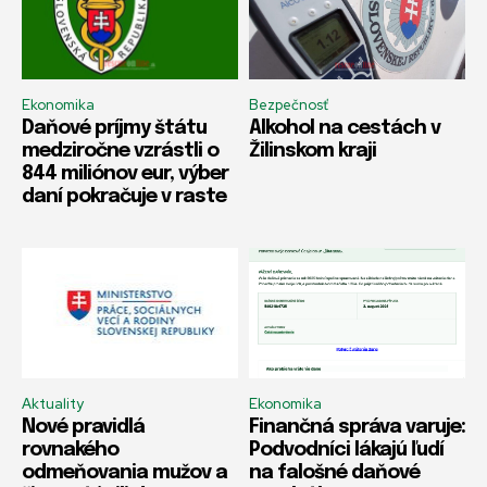
Ekonomika
Bezpečnosť
Daňové príjmy štátu
Alkohol na cestách v
medziročne vzrástli o
Žilinskom kraji
844 miliónov eur, výber
daní pokračuje v raste
Aktuality
Ekonomika
Nové pravidlá
Finančná správa varuje:
rovnakého
Podvodníci lákajú ľudí
odmeňovania mužov a
na falošné daňové