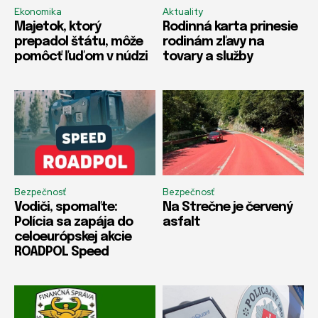
Ekonomika
Aktuality
Majetok, ktorý
Rodinná karta prinesie
prepadol štátu, môže
rodinám zľavy na
pomôcť ľuďom v núdzi
tovary a služby
Bezpečnosť
Bezpečnosť
Vodiči, spomaľte:
Na Strečne je červený
Polícia sa zapája do
asfalt
celoeurópskej akcie
ROADPOL Speed