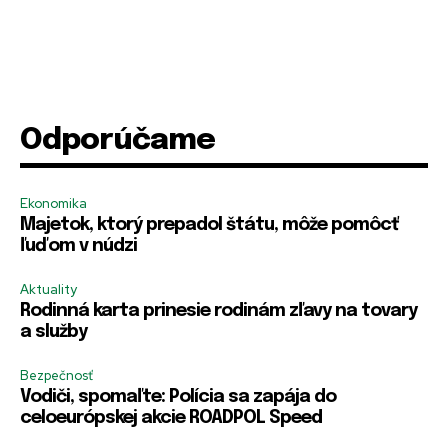
m
m
a
e
e
i
l
Odporúčame
Ekonomika
Majetok, ktorý prepadol štátu, môže pomôcť
ľuďom v núdzi
Aktuality
Rodinná karta prinesie rodinám zľavy na tovary
a služby
Bezpečnosť
Vodiči, spomaľte: Polícia sa zapája do
celoeurópskej akcie ROADPOL Speed