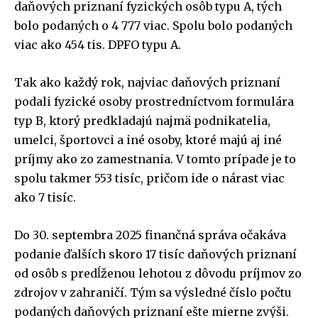
daňových priznaní fyzických osôb typu A, tých
bolo podaných o 4 777 viac. Spolu bolo podaných
viac ako 454 tis. DPFO typu A.
Tak ako každý rok, najviac daňových priznaní
podali fyzické osoby prostredníctvom formulára
typ B, ktorý predkladajú najmä podnikatelia,
umelci, športovci a iné osoby, ktoré majú aj iné
príjmy ako zo zamestnania. V tomto prípade je to
spolu takmer 553 tisíc, pričom ide o nárast viac
ako 7 tisíc.
Do 30. septembra 2025 finančná správa očakáva
podanie ďalších skoro 17 tisíc daňových priznaní
od osôb s predĺženou lehotou z dôvodu príjmov zo
zdrojov v zahraničí. Tým sa výsledné číslo počtu
podaných daňových priznaní ešte mierne zvýši.