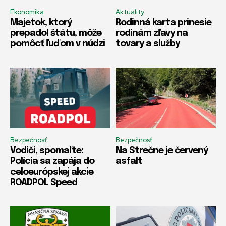
Ekonomika
Aktuality
Majetok, ktorý
Rodinná karta prinesie
prepadol štátu, môže
rodinám zľavy na
pomôcť ľuďom v núdzi
tovary a služby
Bezpečnosť
Bezpečnosť
Vodiči, spomaľte:
Na Strečne je červený
Polícia sa zapája do
asfalt
celoeurópskej akcie
ROADPOL Speed