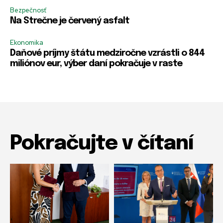
*
m
m
m
Bezpečnosť
e
e
e
Na Strečne je červený asfalt
Ekonomika
Daňové príjmy štátu medziročne vzrástli o 844
miliónov eur, výber daní pokračuje v raste
Pokračujte v čítaní