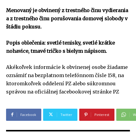
Menovaný je obvinený z trestného činu vydierania
a z trestného činu porušovania domovej slobody v
štádiu pokusu.
Popis oblečenia: svetlé tenisky, svetlé krátke
nohavice, tmavé tričko s bielym nápisom.
Akékoľvek informácie k obvinenej osobe žiadame
oznámiť na bezplatnom telefónnom čísle 158, na
ktoromkoľvek oddelení PZ alebo súkromnou
správou na oficiálnej facebookovej stránke PZ
Facebook
Twitter
Pinterest
W