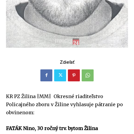
Zdieľať
KR PZ Žilina |MM| Okresné riaditeľstvo
Policajného zboru v Žiline vyhlasuje pátranie po
obvinenom:
FATÁK Nino, 30 ročný trv. bytom Žilina