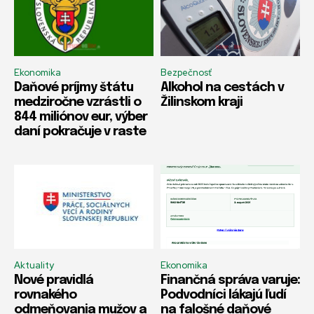
Ekonomika
Bezpečnosť
Daňové príjmy štátu
Alkohol na cestách v
medziročne vzrástli o
Žilinskom kraji
844 miliónov eur, výber
daní pokračuje v raste
Aktuality
Ekonomika
Nové pravidlá
Finančná správa varuje:
rovnakého
Podvodníci lákajú ľudí
odmeňovania mužov a
na falošné daňové