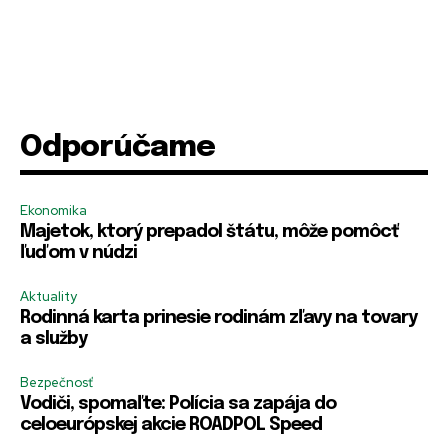
PRIHLÁSIŤ SA
PRIHLÁSIŤ SA
ZAREGISTROVAŤ SA
ZAREGISTROVAŤ SA
E-mail
E-mail
*
*
Odporúčame
m
Ekonomika
Heslo
Heslo
*
*
e
Majetok, ktorý prepadol štátu, môže pomôcť
m
ľuďom v núdzi
e
E
-
Aktuality
R
m
Rodinná karta prinesie rodinám zľavy na tovary
R
R
Zapamätať si ma
Zapamätať si ma
e
a
e
e
a služby
m
i
m
m
e
l
e
e
PRIHLÁSIŤ SA
PRIHLÁSIŤ SA
m
Bezpečnosť
m
m
b
Vodiči, spomaľte: Polícia sa zapája do
b
b
e
celoeurópskej akcie ROADPOL Speed
e
e
r
r
r