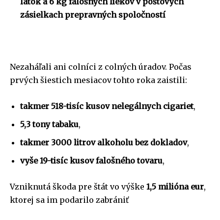
látok a 6 kg falošných liekov v poštových
zásielkach prepravných spoločností
Nezaháľali ani colníci z colných úradov. Počas
prvých šiestich mesiacov tohto roka zaistili:
takmer 518-tisíc kusov nelegálnych cigariet
,
5,3 tony tabaku
,
takmer 3000 litrov alkoholu bez dokladov
,
vyše 19-tisíc kusov falošného tovaru
,
Vzniknutá škoda pre štát vo výške
1,5 milióna eur
,
ktorej sa im podarilo zabrániť