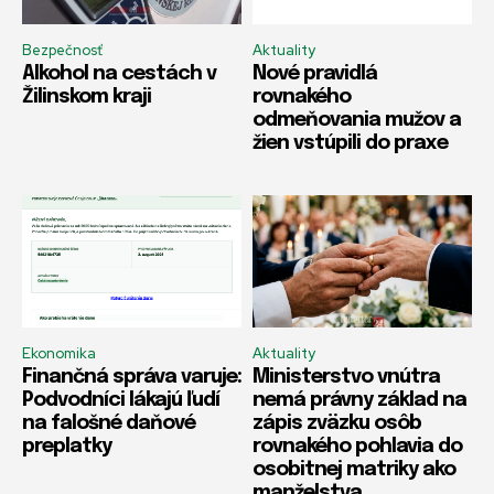
Bezpečnosť
Aktuality
Alkohol na cestách v
Nové pravidlá
Žilinskom kraji
rovnakého
odmeňovania mužov a
žien vstúpili do praxe
Ekonomika
Aktuality
Finančná správa varuje:
Ministerstvo vnútra
Podvodníci lákajú ľudí
nemá právny základ na
na falošné daňové
zápis zväzku osôb
preplatky
rovnakého pohlavia do
osobitnej matriky ako
manželstva