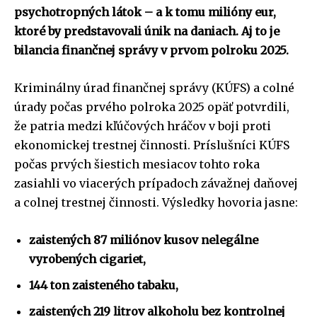
psychotropných látok – a k tomu milióny eur,
ktoré by predstavovali únik na daniach.
Aj to je
bilancia finančnej správy v prvom polroku 2025.
Kriminálny úrad finančnej správy (KÚFS) a colné
úrady počas prvého polroka 2025 opäť potvrdili,
že patria medzi kľúčových hráčov v boji proti
ekonomickej trestnej činnosti. Príslušníci KÚFS
počas prvých šiestich mesiacov tohto roka
zasiahli vo viacerých prípadoch závažnej daňovej
a colnej trestnej činnosti. Výsledky hovoria jasne:
zaistených 87 miliónov kusov nelegálne
vyrobených cigariet,
144 ton zaisteného tabaku,
zaistených 219 litrov alkoholu bez kontrolnej