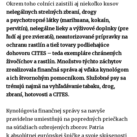
Okrem toho colníci zaistili aj niekoľko kusov
nelegálnych strelných zbraní, drogy
a psychotropné látky (marihuana, kokaín,
pervitín), nelegálne lieky a výživové doplnky (pre
ľudí aj pre zvieratá), neautorizované prípravky na
ochranu rastlín a tiež tovary podliehajúce
dohovoru CITES – teda exempláre chránených
živočíchov a rastlín. Množstvo týchto záchytov
zrealizovala finančná správa aj vďaka kynológom
a ich štvornohým pomocníkom. Služobné psy sa
trénujú najmä na vyhľadávanie tabaku, drog,
zbraní, hotovosti a CITES.
Kynológovia finančnej správy sa navyše
pravidelne umiestňujú na popredných priečkach
na súťažiach ozbrojených zborov. Patria
k absolútnej európskej špičke a svoje skúsenosti