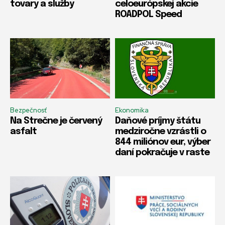
tovary a služby
celoeurópskej akcie
ROADPOL Speed
Bezpečnosť
Ekonomika
Na Strečne je červený
Daňové príjmy štátu
asfalt
medziročne vzrástli o
844 miliónov eur, výber
daní pokračuje v raste