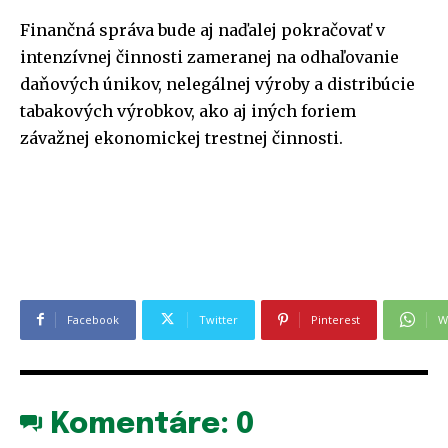
Finančná správa bude aj naďalej pokračovať v
intenzívnej činnosti zameranej na odhaľovanie
daňových únikov, nelegálnej výroby a distribúcie
tabakových výrobkov, ako aj iných foriem
závažnej ekonomickej trestnej činnosti.
Facebook
Twitter
Pinterest
W
Komentáre:
0
PRIHLÁSIŤ SA
PRIHLÁSIŤ SA
ZAREGISTROVAŤ SA
ZAREGISTROVAŤ SA