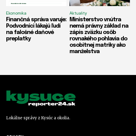
Ekonomika
Aktuality
Finančná správa varuje:
Ministerstvo vnútra
Podvodníci lákajú ľudí
nemá právny základ na
na falošné daňové
zápis zväzku osôb
preplatky
rovnakého pohlavia do
osobitnej matriky ako
manželstva
Lokálne správy z Kysúc a okolia.