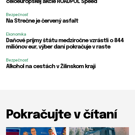
celoeurópskej akcie ROADPOL Speed
m
m
l
b
b
b
H
e
e
e
Bezpečnosť
e
r
r
r
Na Strečne je červený asfalt
s
R
m
m
l
e
e
e
o
m
Ekonomika
R
e
Daňové príjmy štátu medziročne vzrástli o 844
e
m
miliónov eur, výber daní pokračuje v raste
m
b
e
e
m
r
Bezpečnosť
b
H
Alkohol na cestách v Žilinskom kraji
e
e
r
s
l
o
Pokračujte v čítaní