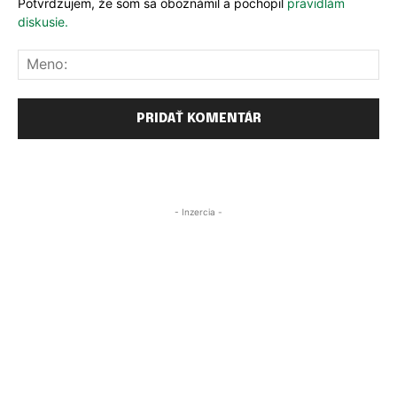
Potvrdzujem, že som sa oboznámil a pochopil
pravidlám
diskusie.
Me
- Inzercia -