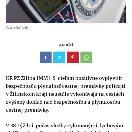
ilustračná foto
Zdieľať
KR PZ Žilina |MM| S cieľom pozitívne ovplyvniť
bezpečnosť a plynulosť cestnej premávky policajti
v Žilinskom kraji neustále vykonávajú na cestách
zvýšený dohľad nad bezpečnosťou a plynulosťou
cestnej premávky.
V 38. týždni počas služby vykonanými dychovými