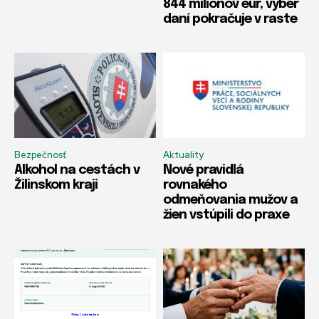
844 miliónov eur, výber
daní pokračuje v raste
Bezpečnosť
Aktuality
Alkohol na cestách v
Nové pravidlá
Žilinskom kraji
rovnakého
odmeňovania mužov a
žien vstúpili do praxe