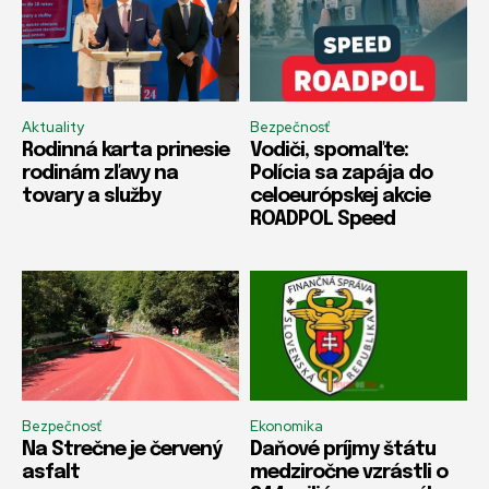
Aktuality
Bezpečnosť
Rodinná karta prinesie
Vodiči, spomaľte:
rodinám zľavy na
Polícia sa zapája do
tovary a služby
celoeurópskej akcie
ROADPOL Speed
Bezpečnosť
Ekonomika
Na Strečne je červený
Daňové príjmy štátu
asfalt
medziročne vzrástli o