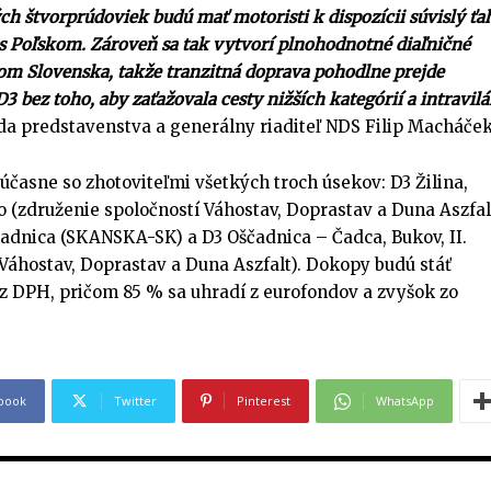
 štvorprúdoviek budú mať motoristi k dispozícii súvislý ťa
 s Poľskom. Zároveň sa tak vytvorí plnohodnotné diaľničné
om Slovenska, takže tranzitná doprava pohodlne prejde
3 bez toho, aby zaťažovala cesty nižších kategórií a intravil
a predstavenstva a generálny riaditeľ NDS Filip Macháček
časne so zhotoviteľmi všetkých troch úsekov: D3 Žilina,
(združenie spoločností Váhostav, Doprastav a Duna Aszfalt
adnica (SKANSKA-SK) a D3 Oščadnica – Čadca, Bukov, II.
 Váhostav, Doprastav a Duna Aszfalt). Dokopy budú stáť
PRIHLÁSIŤ SA
PRIHLÁSIŤ SA
ZAREGISTROVAŤ SA
ZAREGISTROVAŤ SA
ez DPH, pričom 85 % sa uhradí z eurofondov a zvyšok zo
E-mail
E-mail
*
*
book
Twitter
Pinterest
WhatsApp