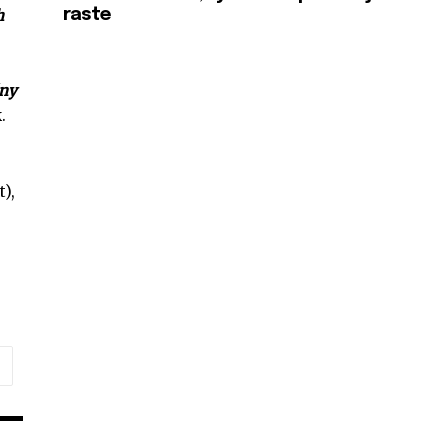
h
raste
ány
.
),