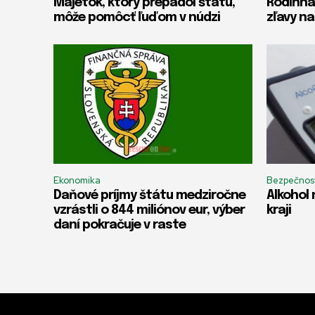
Majetok, ktorý prepadol štátu,
Rodinná
môže pomôcť ľuďom v núdzi
zľavy na
Ekonomika
Bezpečnos
Daňové príjmy štátu medziročne
Alkohol 
vzrástli o 844 miliónov eur, výber
kraji
daní pokračuje v raste