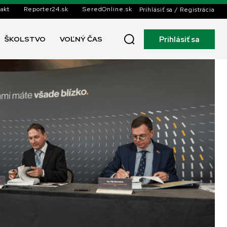
akt
Reporter24.sk
SeredOnline.sk
Prihlásiť sa / Registrácia
Prihlásiť sa
ŠKOLSTVO
VOĽNÝ ČAS