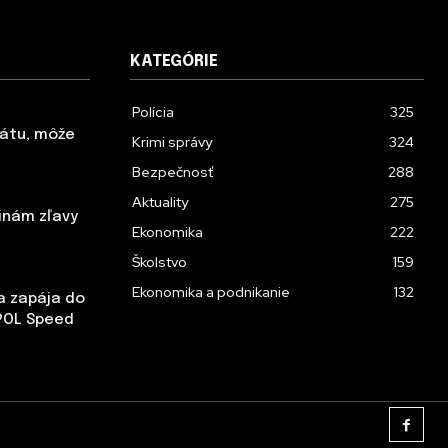
KATEGÓRIE
Polícia
325
tátu, môže
Krimi správy
324
Bezpečnosť
288
Aktuality
275
inám zľavy
Ekonomika
222
Školstvo
159
Ekonomika a podnikanie
132
sa zapája do
POL Speed