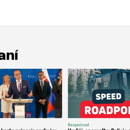
aní
Bezpečnosť