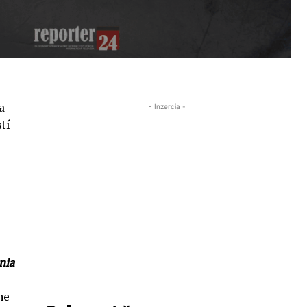
a
- Inzercia -
tí
nia
ne