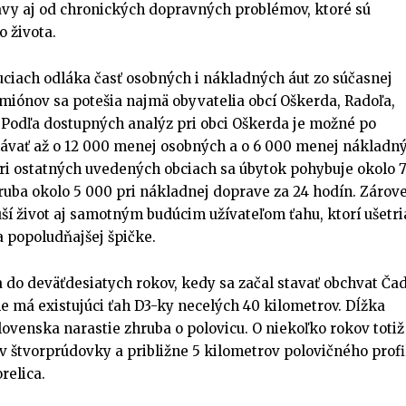
avy aj od chronických dopravných problémov, ktoré sú
o života.
suciach odláka časť osobných i nákladných áut zo súčasnej
amiónov sa potešia najmä obyvatelia obcí Oškerda, Radoľa,
 Podľa dostupných analýz pri obci Oškerda je možné po
ávať až o 12 000 menej osobných a o 6 000 menej nákladn
 Pri ostatných uvedených obciach sa úbytok pohybuje okolo 
ruba okolo 5 000 pri nákladnej doprave za 24 hodín. Zárov
í život aj samotným budúcim užívateľom ťahu, ktorí ušetri
a popoludňajšej špičke.
a do deväťdesiatych rokov, kedy sa začal stavať obchvat Ča
ne má existujúci ťah D3-ky necelých 40 kilometrov. Dĺžka
ovenska narastie zhruba o polovicu. O niekoľko rokov totiž
v štvorprúdovky a približne 5 kilometrov polovičného profi
relica.