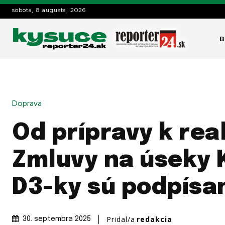
sobota, 8 augusta, 2026
B
Doprava
Od prípravy k real
Zmluvy na úseky 
D3-ky sú podpísa
Pridal/a
redakcia
30. septembra 2025