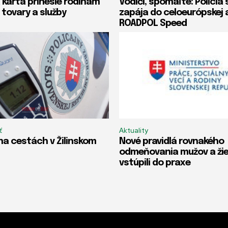
 karta prinesie rodinám
Vodiči, spomaľte: Polícia 
 tovary a služby
zapája do celoeurópskej 
ROADPOL Speed
ť
Aktuality
na cestách v Žilinskom
Nové pravidlá rovnakého
odmeňovania mužov a ži
vstúpili do praxe