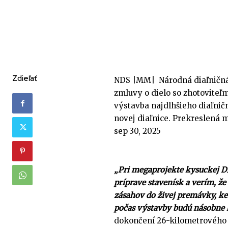
Zdieľať
NDS |MM| Národná diaľničná 
zmluvy o dielo so zhotoviteľm
výstavba najdlhšieho diaľnič
novej diaľnice. Prekreslená m
sep 30, 2025
„Pri megaprojekte kysuckej D
príprave stavenísk a verím, že
zásahov do živej premávky, ke
počas výstavby budú násobne k
dokončení 26-kilometrového ť