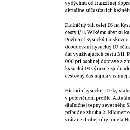
vydýchnu od tranzitnej dopr
aktuálne súčasťou ich bežnéh
Diaľničný ťah celej D3 na Ky
cesty I/11. Veľkému úbytku k
Povina či Kysucký Lieskovec.
dobudovaní kysuckej D3 očak
áut využívajúcich cestu I/11.
000 pri osobnej doprave a zh
kysucká D3 výrazne zjednoduš
cestovný čas najmä v rannej 
História kysuckej D3-ky siah
v polovičnom profile. Aktuál
diaľničnej tepny severného Sl
pribudne zhruba 21 kilometro
vrátane druhej rúry tunela Ho