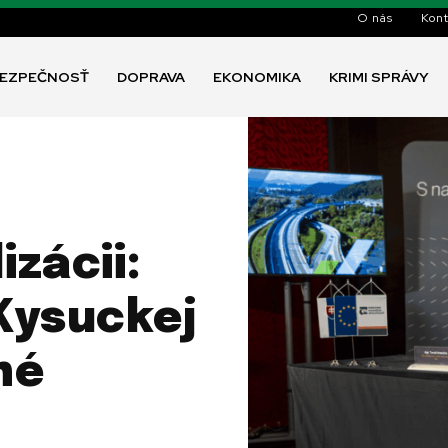
O nás
Kont
EZPEČNOSŤ
DOPRAVA
EKONOMIKA
KRIMI SPRÁVY
izácii:
Kysuckej
né