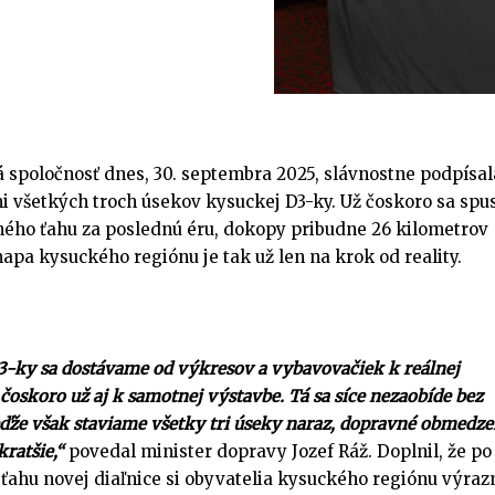
spoločnosť dnes, 30. septembra 2025, slávnostne podpísal
i všetkých troch úsekov kysuckej D3-ky. Už čoskoro sa spus
ného ťahu za poslednú éru, dokopy pribudne 26 kilometrov
apa kysuckého regiónu je tak už len na krok od reality.
3-ky sa dostávame od výkresov a vybavovačiek k reálnej
 čoskoro už aj k samotnej výstavbe. Tá sa síce nezaobíde bez
ďže však staviame všetky tri úseky naraz, dopravné obmedze
ratšie,“
povedal minister dopravy Jozef Ráž. Doplnil, že po
ahu novej diaľnice si obyvatelia kysuckého regiónu výraz