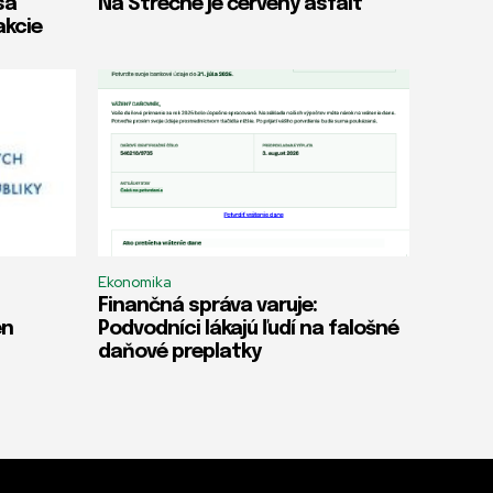
sa
Na Strečne je červený asfalt
akcie
Ekonomika
Finančná správa varuje:
en
Podvodníci lákajú ľudí na falošné
daňové preplatky