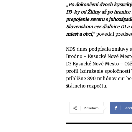
„Po dokončení dvoch kysuckých
D3-ky od Žiliny až po hranice
prepojenie severu s juhozápad
Slovenskom cez diaľnice D1 a D
miest a obcí,“
povedal predsed
NDS dnes podpísala zmluvy sú
Brodno – Kysucké Nové Mesto 
D3 Kysucké Nové Mesto – Ošč
profil (združenie spoločností
približne 890 miliónov eur b
štátneho rozpočtu.
Face
Zdieľam