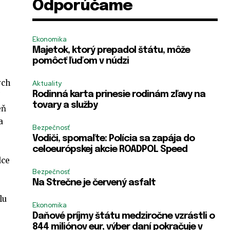
Odporúčame
Ekonomika
Majetok, ktorý prepadol štátu, môže
pomôcť ľuďom v núdzi
ých
Aktuality
Rodinná karta prinesie rodinám zľavy na
7
tovary a služby
eň
a
Bezpečnosť
Vodiči, spomaľte: Polícia sa zapája do
celoeurópskej akcie ROADPOL Speed
dce
Bezpečnosť
Na Strečne je červený asfalt
lu
Ekonomika
Daňové príjmy štátu medziročne vzrástli o
844 miliónov eur, výber daní pokračuje v