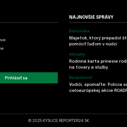
NAJNOVŠIE SPRÁVY
Ekonomika
Majetok, ktorý prepadol š
usie
pomôcť ľuďom v núdzi
ie
Aktuality
Rodinná karta prinesie rod
na tovary a služby
Bezpečnosť
Prihlásiť sa
Vodiči, spomaľte: Polícia 
celoeurópskej akcie ROAD
© 2025 KYSUCE.REPORTER24.SK