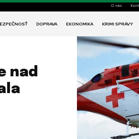
O nás
Kont
EZPEČNOSŤ
DOPRAVA
EKONOMIKA
KRIMI SPRÁVY
e nad
ala