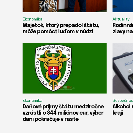
Ekonomika
Aktuality
Majetok, ktorý prepadol štátu,
Rodinná
môže pomôcť ľuďom v núdzi
zľavy na
Ekonomika
Bezpečnos
Daňové príjmy štátu medziročne
Alkohol 
vzrástli o 844 miliónov eur, výber
kraji
daní pokračuje v raste