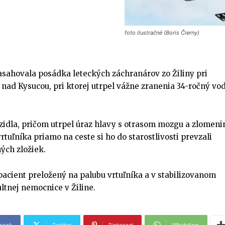
foto ilustračné (Boris Čierny)
ahovala posádka leteckých záchranárov zo Žiliny pri
nad Kysucou, pri ktorej utrpel vážne zranenia 34-ročný vod
zidla, pričom utrpel úraz hlavy s otrasom mozgu a zlomeni
vrtuľníka priamo na ceste si ho do starostlivosti prevzali
ých zložiek.
 pacient preložený na palubu vrtuľníka a v stabilizovanom
ltnej nemocnice v Žiline.
book
Twitter
Pinterest
WhatsApp