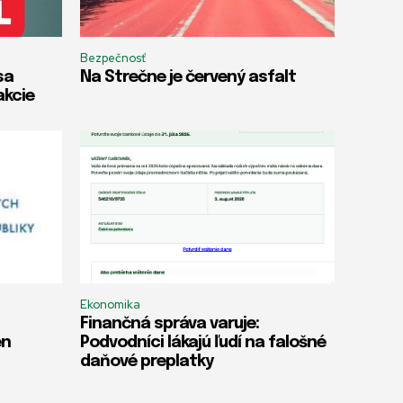
Bezpečnosť
sa
Na Strečne je červený asfalt
akcie
Ekonomika
Finančná správa varuje:
en
Podvodníci lákajú ľudí na falošné
daňové preplatky