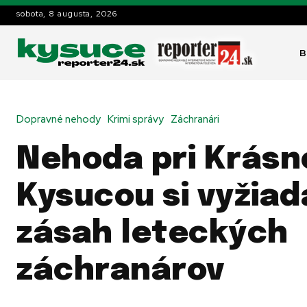
sobota, 8 augusta, 2026
B
Dopravné nehody
Krimi správy
Záchranári
Nehoda pri Krásn
Kysucou si vyžiad
zásah leteckých
záchranárov