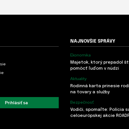
NAJNOVŠIE SPRÁVY
Ekonomika
Majetok, ktorý prepadol š
usie
pomôcť ľuďom v núdzi
ie
Aktuality
Rodinná karta prinesie rod
na tovary a služby
Bezpečnosť
Prihlásiť sa
Vodiči, spomaľte: Polícia 
celoeurópskej akcie ROAD