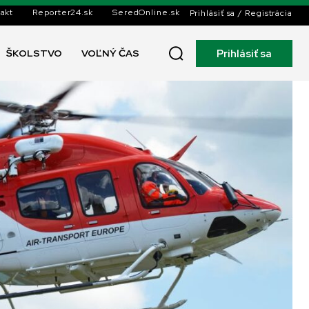
akt
Reporter24.sk
SeredOnline.sk
Prihlásiť sa / Registrácia
Prihlásiť sa
ŠKOLSTVO
VOĽNÝ ČAS