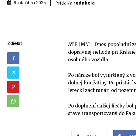
Pridal/a
redakcia
6. októbra 2025
Zdieľať
ATE |MM| Dnes popoludní zas
dopravnej nehode pri Krásne 
osobného vozidla.
Po náraze bol vymrštený z vo
dolnej končatiny. Po pristátí 
leteckí záchranári od pozemn
Po doplnení ďalšej liečby bol
stave transportovaný do Faku
Face