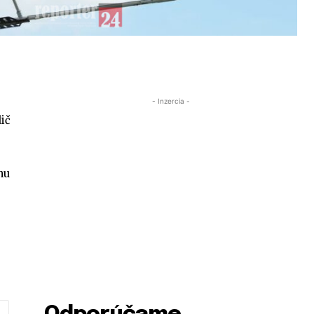
- Inzercia -
ič
nu