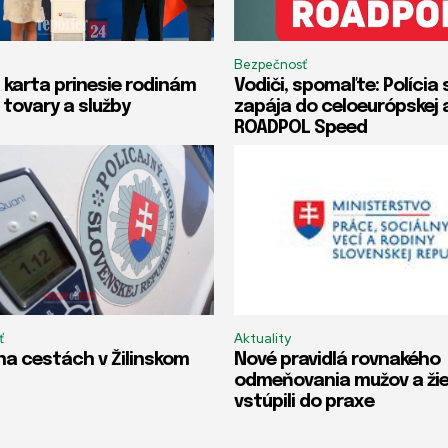
Bezpečnosť
 karta prinesie rodinám
Vodiči, spomaľte: Polícia 
 tovary a služby
zapája do celoeurópskej 
ROADPOL Speed
ť
Aktuality
na cestách v Žilinskom
Nové pravidlá rovnakého
odmeňovania mužov a ži
vstúpili do praxe