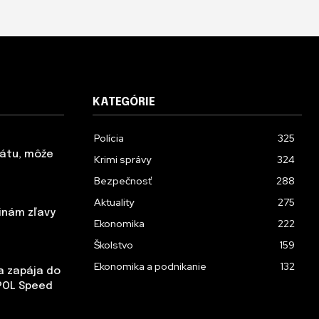
KATEGÓRIE
Polícia
325
tátu, môže
Krimi správy
324
Bezpečnosť
288
Aktuality
275
inám zľavy
Ekonomika
222
Školstvo
159
Ekonomika a podnikanie
132
sa zapája do
POL Speed