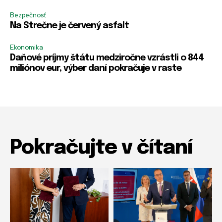
r
r
E
m
m
Bezpečnosť
-
e
e
m
Na Strečne je červený asfalt
a
i
Ekonomika
l
Daňové príjmy štátu medziročne vzrástli o 844
miliónov eur, výber daní pokračuje v raste
Pokračujte v čítaní