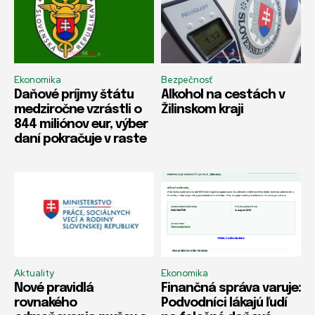
Ekonomika
Bezpečnosť
Daňové príjmy štátu
Alkohol na cestách v
medziročne vzrástli o
Žilinskom kraji
844 miliónov eur, výber
daní pokračuje v raste
Aktuality
Ekonomika
Nové pravidlá
Finančná správa varuje:
rovnakého
Podvodníci lákajú ľudí