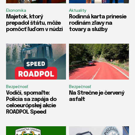
Ekonomika
Aktuality
Majetok, ktorý
Rodinná karta prinesie
prepadol štátu, môže
rodinám zľavy na
pomôcť ľuďom v núdzi
tovary a služby
Bezpečnosť
Bezpečnosť
Vodiči, spomaľte:
Na Strečne je červený
Polícia sa zapája do
asfalt
celoeurópskej akcie
ROADPOL Speed