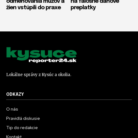
odmeňovania mužov a
na falošné daňové
žien vstúpili do praxe
preplatky
Lokálne správy z Kysúc a okolia.
ODKAZY
O nás
Pravidlá diskusie
Tip do redakcie
Kontakt