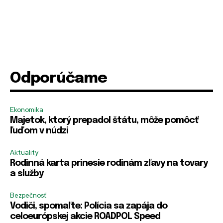
PRIHLÁSIŤ SA
PRIHLÁSIŤ SA
ZAREGISTROVAŤ SA
ZAREGISTROVAŤ SA
E-mail
E-mail
*
*
Odporúčame
m
R
Ekonomika
Heslo
Heslo
*
*
e
e
Majetok, ktorý prepadol štátu, môže pomôcť
H
m
ľuďom v núdzi
e
e
s
m
l
b
Aktuality
o
e
R
R
Zapamätať si ma
Zapamätať si ma
Rodinná karta prinesie rodinám zľavy na tovary
H
r
e
e
a služby
e
E
m
m
s
-
e
e
PRIHLÁSIŤ SA
PRIHLÁSIŤ SA
l
m
Bezpečnosť
m
m
o
a
Vodiči, spomaľte: Polícia sa zapája do
b
b
i
e
e
celoeurópskej akcie ROADPOL Speed
l