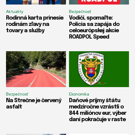
Aktuality
Bezpečnosť
Rodinná karta prinesie
Vodiči, spomaľte:
rodinám zľavy na
Polícia sa zapája do
tovary a služby
celoeurópskej akcie
ROADPOL Speed
Bezpečnosť
Ekonomika
Na Strečne je červený
Daňové príjmy štátu
asfalt
medziročne vzrástli o
844 miliónov eur, výber
daní pokračuje v raste