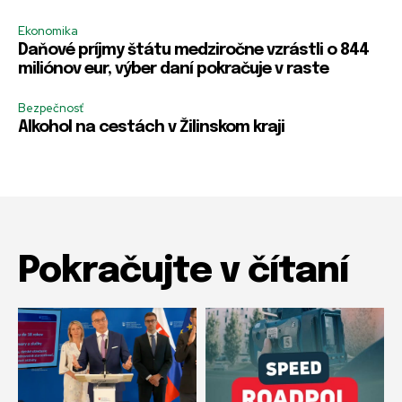
*
e
Heslo
Heslo
*
*
E
r
Ekonomika
-
*
Daňové príjmy štátu medziročne vzrástli o 844
m
*
miliónov eur, výber daní pokračuje v raste
a
i
l
Bezpečnosť
R
R
Zapamätať si ma
Zapamätať si ma
R
e
e
Alkohol na cestách v Žilinskom kraji
e
m
m
m
e
e
PRIHLÁSIŤ SA
PRIHLÁSIŤ SA
e
m
m
m
b
b
b
e
e
e
r
r
r
m
m
e
e
Pokračujte v čítaní