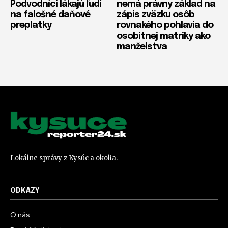
Podvodníci lákajú ľudí
nemá právny základ na
na falošné daňové
zápis zväzku osôb
preplatky
rovnakého pohlavia do
osobitnej matriky ako
manželstva
Lokálne správy z Kysúc a okolia.
ODKAZY
O nás