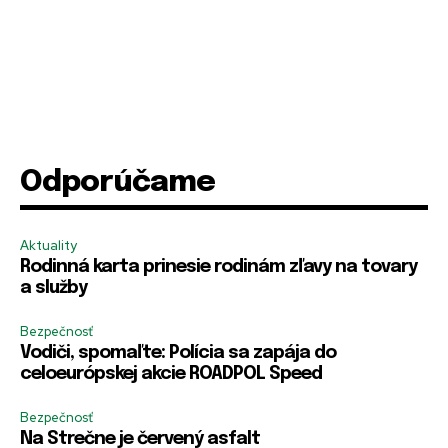
Odporúčame
Aktuality
Rodinná karta prinesie rodinám zľavy na tovary
PRIHLÁSIŤ SA
PRIHLÁSIŤ SA
ZAREGISTROVAŤ SA
ZAREGISTROVAŤ SA
a služby
Bezpečnosť
Vodiči, spomaľte: Polícia sa zapája do
R
E-mail
E-mail
*
*
e
celoeurópskej akcie ROADPOL Speed
m
e
Bezpečnosť
m
Na Strečne je červený asfalt
b