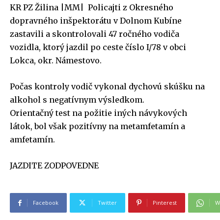
KR PZ Žilina |MM| Policajti z Okresného
dopravného inšpektorátu v Dolnom Kubíne
zastavili a skontrolovali 47 ročného vodiča
vozidla, ktorý jazdil po ceste číslo I/78 v obci
Lokca, okr. Námestovo.
Počas kontroly vodič vykonal dychovú skúšku na
alkohol s negatívnym výsledkom.
Orientačný test na požitie iných návykových
látok, bol však pozitívny na metamfetamín a
amfetamín.
JAZDITE ZODPOVEDNE
Facebook
Twitter
Pinterest
W