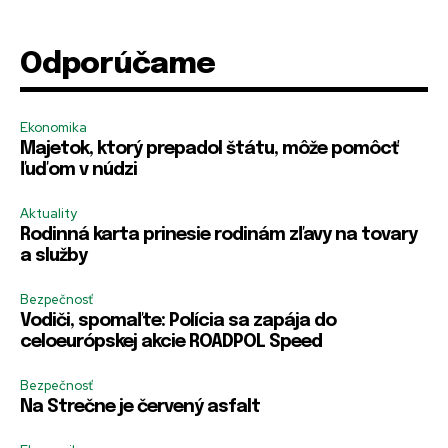
H
R
R
Zapamätať si ma
Zapamätať si ma
Odporúčame
e
e
e
s
m
m
l
e
e
PRIHLÁSIŤ SA
PRIHLÁSIŤ SA
o
m
m
Ekonomika
H
b
b
Majetok, ktorý prepadol štátu, môže pomôcť
e
e
e
s
ľuďom v núdzi
r
r
l
m
m
o
Aktuality
e
e
m
Rodinná karta prinesie rodinám zľavy na tovary
e
a služby
Bezpečnosť
Vodiči, spomaľte: Polícia sa zapája do
celoeurópskej akcie ROADPOL Speed
Bezpečnosť
Na Strečne je červený asfalt