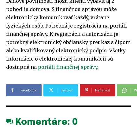
Daňové povinnosti môžu klienti vybaviť aj z
pohodlia domova. S finančnou správou môže
elektronicky komunikovať každý, vrátane
fyzických osôb. Potrebná je registrácia na portáli
finančnej správy. K registrácii a autorizácii je
potrebný elektronický občiansky preukaz s čipom
alebo kvalifikovaný elektronický podpis. Všetky
informácie o elektronickej komunikácii sú
dostupné na
portáli finančnej správy
.
Facebook
Twitter
Pinterest
W
Komentáre:
0