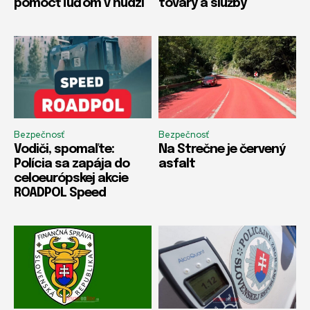
pomôcť ľuďom v núdzi
tovary a služby
Bezpečnosť
Bezpečnosť
Vodiči, spomaľte:
Na Strečne je červený
Polícia sa zapája do
asfalt
celoeurópskej akcie
ROADPOL Speed