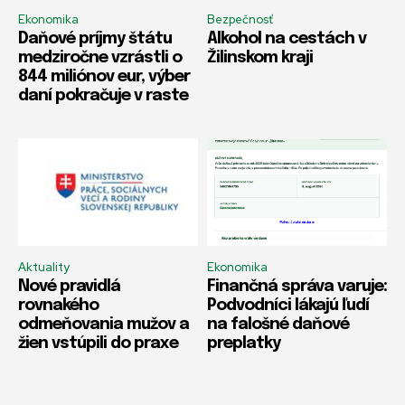
Ekonomika
Bezpečnosť
Daňové príjmy štátu
Alkohol na cestách v
medziročne vzrástli o
Žilinskom kraji
844 miliónov eur, výber
daní pokračuje v raste
Aktuality
Ekonomika
Nové pravidlá
Finančná správa varuje:
rovnakého
Podvodníci lákajú ľudí
odmeňovania mužov a
na falošné daňové
žien vstúpili do praxe
preplatky