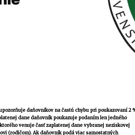
nie
upozorňuje daňovníkov na častú chybu pri poukazovaní 2 
aplatenej dane daňovník poukazuje podaním len jedného
ktorého venuje časť zaplatenej dane vybranej neziskovej
ičovi (rodičom). Ak daňovník podá viac samostatných