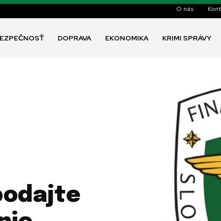
O nás
Kont
EZPEČNOSŤ
DOPRAVA
EKONOMIKA
KRIMI SPRÁVY
podajte