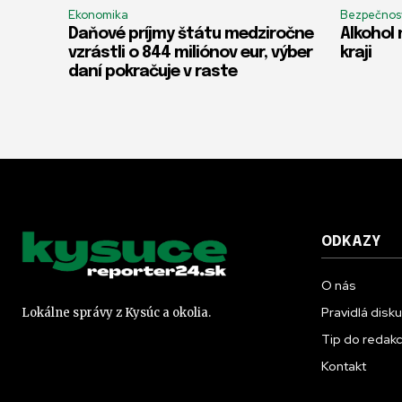
Ekonomika
Bezpečnos
Daňové príjmy štátu medziročne
Alkohol 
vzrástli o 844 miliónov eur, výber
kraji
daní pokračuje v raste
ODKAZY
O nás
Pravidlá disk
Lokálne správy z Kysúc a okolia.
Tip do redakc
Kontakt