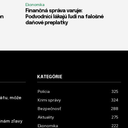
Ekonomika
Finančná správa varuje:
en
Podvodníci lákajú ľudí na falošné
daňové preplatky
KATEGÓRIE
Polícia
325
tátu, môže
Krimi správy
324
Bezpečnosť
288
Aktuality
275
inám zľavy
Ekonomika
222