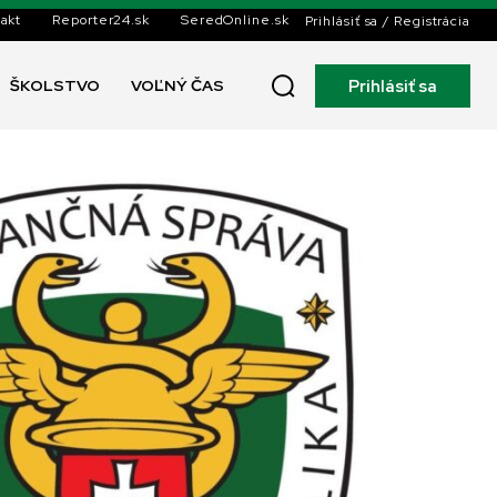
akt
Reporter24.sk
SeredOnline.sk
Prihlásiť sa / Registrácia
Prihlásiť sa
ŠKOLSTVO
VOĽNÝ ČAS