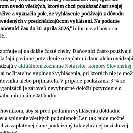
rom uvedú všetkých, ktorým chcú poukázať časť svojej
ačive a vyznačia pole, že vyhlásenie podávajú z dôvodu
uvedených v predchádzajúcom vyhlásení.
Na podanie
ňovníci čas do 30. apríla 2026,“
informoval hovorca
č. .
orňuje aj na ďalšie časté chyby. Daňovníci často používajú
ladajú povinné potvrdenie o zaplatení dane alebo uvádzaj
ádzajú v
aktuálnom zozname Notárskej komory Slovenskej
aj nečitateľne vyplnené vyhlásenia, pri ktorých nie je mo
ňovníka alebo prijímateľa. V prípade poukázania 3 % zo
rganizácii je zároveň nevyhnutné doložiť potvrdenie o
zsahu minimálne 40 hodín.
PRIHLÁSIŤ SA
PRIHLÁSIŤ SA
ZAREGISTROVAŤ SA
ZAREGISTROVAŤ SA
aňovníkom, aby si pred podaním vyhlásenia dôkladne
jov a splnenie všetkých podmienok. Len tak bude možné
iel zo zaplatenej dane poukázaný tak vybranej neziskovej