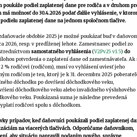
 poukáže podiel zaplatenej dane pre rodiča a v druhom pr
 má možnosť do 30.4.2026 podať ďalšie vyhlásenie, v ktor
 podielu zaplatenej dane na jednom spoločnom tlačive.
a zdaňovacie obdobie 2025 je možné poukázať buď v daňovo
a 2026, resp. v predĺženej lehote. Zamestnanec podiel zo
ostredníctvom
samostatného vyhlásenia
(
V2Pv25 v1.5
)
do
ílohou potvrdenia o zaplatení dane od zamestnávateľa. Ak 
 % rodičovi (rodičom), musí vo vyhlásení uviesť jeho
ným rodičom je ten, ktorý je k 31. decembru 2025 poberate
idného dôchodku po dovŕšení dôchodkového veku,
vŕšení dôchodkového veku alebo invalidného výsluhového
dkového veku. Poukázaná suma je následne prevedená
 vyplatí rodičovi spolu s dôchodkom.
vky prípadov, keď daňovníci poukázali podiel zaplatenej d
záciám na viacerých tlačivách. Odporúčame daňovníkom,
sení, aby situáciu napravili podaním nového, správne