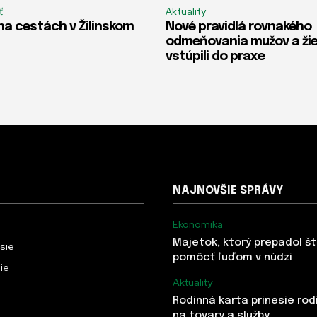
ť
Aktuality
na cestách v Žilinskom
Nové pravidlá rovnakého
odmeňovania mužov a ži
vstúpili do praxe
NAJNOVŠIE SPRÁVY
Ekonomika
Majetok, ktorý prepadol š
usie
pomôcť ľuďom v núdzi
ie
Aktuality
Rodinná karta prinesie rod
na tovary a služby