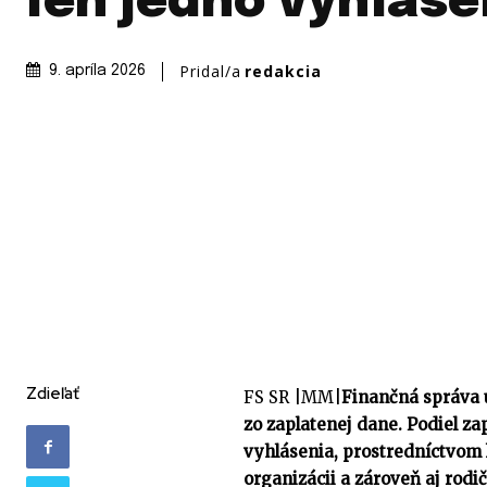
len jedno vyhláse
Pridal/a
redakcia
9. apríla 2026
Zdieľať
FS SR |MM|
Finančná správa 
zo zaplatenej dane. Podiel z
vyhlásenia, prostredníctvom 
organizácii a zároveň aj rod