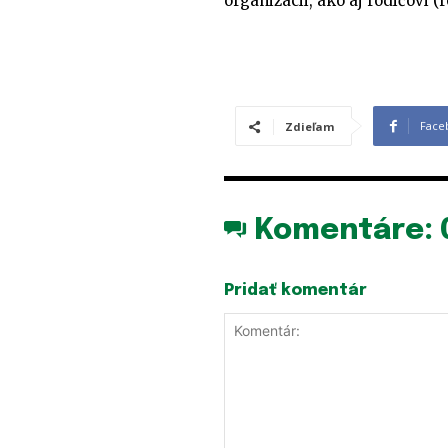
organizácii, ako aj rodičovi (
Face
Zdieľam
Komentáre:
Pridať komentár