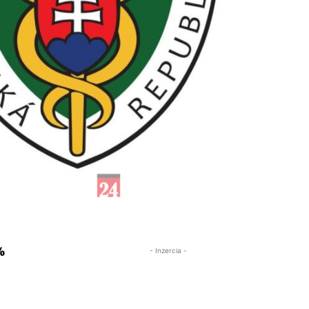
%
- Inzercia -