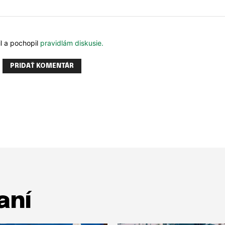
m
b
e
r
l a pochopil
pravidlám diskusie.
Meno:
aní