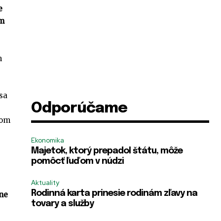
e
om
m
sa
Odporúčame
ľom
Ekonomika
Majetok, ktorý prepadol štátu, môže
pomôcť ľuďom v núdzi
Aktuality
Rodinná karta prinesie rodinám zľavy na
ane
tovary a služby