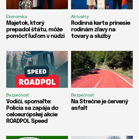
Ekonomika
Aktuality
Majetok, ktorý
Rodinná karta prinesie
prepadol štátu, môže
rodinám zľavy na
pomôcť ľuďom v núdzi
tovary a služby
Bezpečnosť
Bezpečnosť
Vodiči, spomaľte:
Na Strečne je červený
Polícia sa zapája do
asfalt
celoeurópskej akcie
ROADPOL Speed