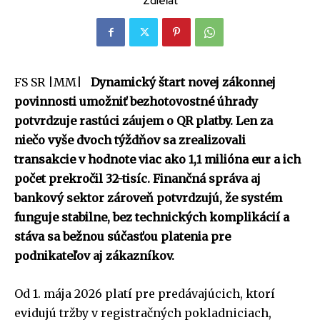
Zdieľať
FS SR |MM|
Dynamický štart novej zákonnej
povinnosti umožniť bezhotovostné úhrady
potvrdzuje rastúci záujem o QR platby. Len za
niečo vyše dvoch týždňov sa zrealizovali
transakcie v hodnote viac ako 1,1 milióna eur a ich
počet prekročil 32-tisíc. Finančná správa aj
bankový sektor zároveň potvrdzujú, že systém
funguje stabilne, bez technických komplikácií a
stáva sa bežnou súčasťou platenia pre
podnikateľov aj zákazníkov.
Od 1. mája 2026 platí pre predávajúcich, ktorí
evidujú tržby v registračných pokladniciach,