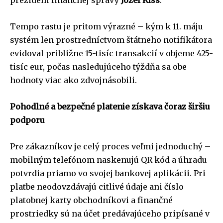
prezident finančnej správy
Jozef Kiss
.
Tempo rastu je pritom výrazné – kým k 11. máju
systém len prostredníctvom štátneho notifikátora
evidoval približne 15-tisíc transakcií v objeme 425-
tisíc eur, počas nasledujúceho týždňa sa obe
hodnoty viac ako zdvojnásobili.
Pohodlné a bezpečné platenie získava čoraz širšiu
podporu
Pre zákazníkov je celý proces veľmi jednoduchý –
mobilným telefónom naskenujú QR kód a úhradu
potvrdia priamo vo svojej bankovej aplikácii. Pri
platbe neodovzdávajú citlivé údaje ani číslo
platobnej karty obchodníkovi a finančné
prostriedky sú na účet predávajúceho pripísané v