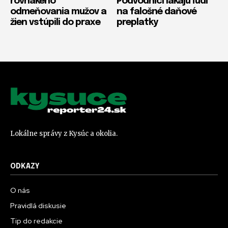
rovnakého
Podvodníci lákajú ľudí
odmeňovania mužov a
na falošné daňové
žien vstúpili do praxe
preplatky
Lokálne správy z Kysúc a okolia.
ODKAZY
O nás
Pravidlá diskusie
Tip do redakcie