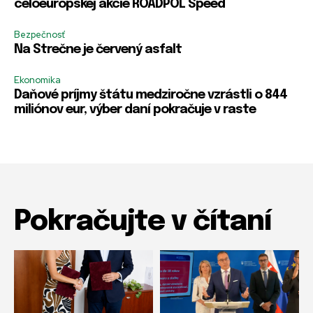
celoeurópskej akcie ROADPOL Speed
Bezpečnosť
Na Strečne je červený asfalt
Ekonomika
Daňové príjmy štátu medziročne vzrástli o 844
miliónov eur, výber daní pokračuje v raste
Pokračujte v čítaní