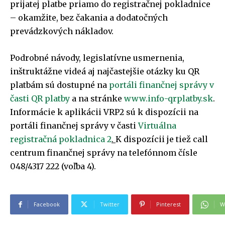
prijatej platbe priamo do registračnej pokladnice
– okamžite, bez čakania a dodatočných
prevádzkových nákladov.
Podrobné návody, legislatívne usmernenia,
inštruktážne videá aj najčastejšie otázky ku QR
platbám sú dostupné na
portáli finančnej správy v
časti QR platby
a na stránke
www.info-qrplatby.sk
.
Informácie k aplikácii VRP2 sú k dispozícii na
portáli finančnej správy v časti
Virtuálna
PRIHLÁSIŤ SA
PRIHLÁSIŤ SA
ZAREGISTROVAŤ SA
ZAREGISTROVAŤ SA
registračná pokladnica 2
.
K dispozícii je tiež call
centrum finančnej správy na telefónnom čísle
048/4317 222 (voľba 4).
E-mail
E-mail
*
*
Facebook
Twitter
Pinterest
W
E