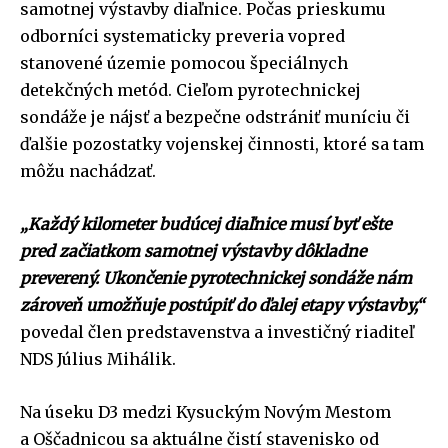
samotnej výstavby diaľnice. Počas prieskumu
odborníci systematicky preveria vopred
stanovené územie pomocou špeciálnych
detekčných metód. Cieľom pyrotechnickej
sondáže je nájsť a bezpečne odstrániť muníciu či
ďalšie pozostatky vojenskej činnosti, ktoré sa tam
môžu nachádzať.
„Každý kilometer budúcej diaľnice musí byť ešte
pred začiatkom samotnej výstavby dôkladne
preverený. Ukončenie pyrotechnickej sondáže nám
zároveň umožňuje postúpiť do ďalej etapy výstavby,“
povedal člen predstavenstva a investičný riaditeľ
NDS Július Mihálik.
Na úseku D3 medzi Kysuckým Novým Mestom
a Oščadnicou sa aktuálne čistí stavenisko od