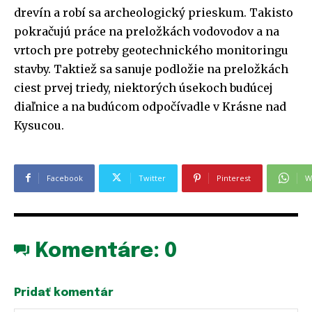
drevín a robí sa archeologický prieskum. Takisto
pokračujú práce na preložkách vodovodov a na
vrtoch pre potreby geotechnického monitoringu
stavby. Taktiež sa sanuje podložie na preložkách
ciest prvej triedy, niektorých úsekoch budúcej
diaľnice a na budúcom odpočívadle v Krásne nad
Kysucou.
Facebook
Twitter
Pinterest
W
Komentáre:
0
Pridať komentár