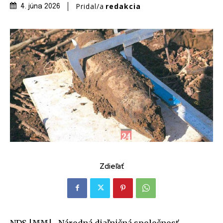
Pridal/a
redakcia
4. júna 2026
Zdieľať
NDS |MM| Národná diaľničná spoločnosť