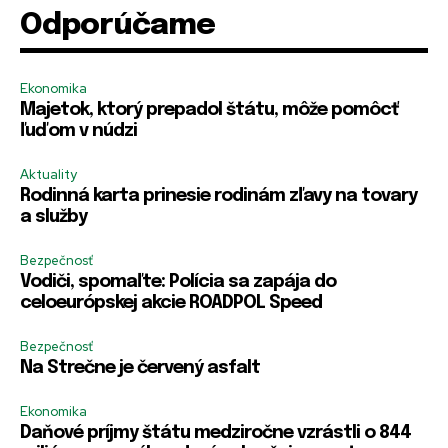
l
a
Odporúčame
R
R
i
R
Zapamätať si ma
Zapamätať si ma
e
e
l
e
m
m
E
m
e
e
-
e
PRIHLÁSIŤ SA
PRIHLÁSIŤ SA
Ekonomika
m
m
m
m
Majetok, ktorý prepadol štátu, môže pomôcť
b
b
a
b
ľuďom v núdzi
e
e
i
e
r
r
l
r
H
Aktuality
m
m
e
Rodinná karta prinesie rodinám zľavy na tovary
e
e
s
a služby
l
o
Bezpečnosť
Vodiči, spomaľte: Polícia sa zapája do
celoeurópskej akcie ROADPOL Speed
Bezpečnosť
Na Strečne je červený asfalt
Ekonomika
Daňové príjmy štátu medziročne vzrástli o 844