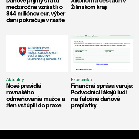
Daňové príjmy štátu
Alkohol na cestách v
medziročne vzrástli o
Žilinskom kraji
844 miliónov eur, výber
daní pokračuje v raste
Aktuality
Ekonomika
Nové pravidlá
Finančná správa varuje:
rovnakého
Podvodníci lákajú ľudí
odmeňovania mužov a
na falošné daňové
žien vstúpili do praxe
preplatky