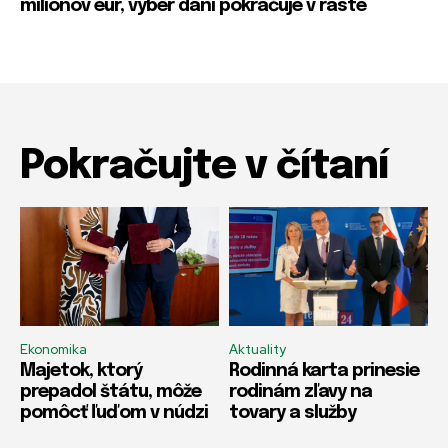
miliónov eur, výber daní pokračuje v raste
Pokračujte v čítaní
Ekonomika
Aktuality
Majetok, ktorý
Rodinná karta prinesie
prepadol štátu, môže
rodinám zľavy na
pomôcť ľuďom v núdzi
tovary a služby