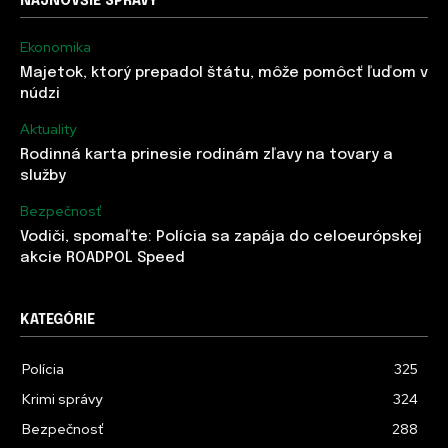
NAJNOVŠIE SPRÁVY
Ekonomika
Majetok, ktorý prepadol štátu, môže pomôcť ľuďom v
núdzi
Aktuality
Rodinná karta prinesie rodinám zľavy na tovary a
služby
Bezpečnosť
Vodiči, spomaľte: Polícia sa zapája do celoeurópskej
akcie ROADPOL Speed
KATEGÓRIE
Polícia
325
Krimi správy
324
Bezpečnosť
288