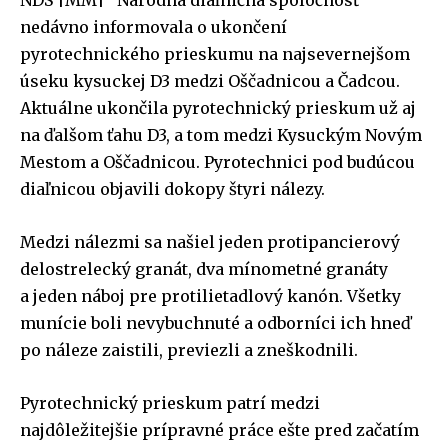
nedávno informovala o ukončení
pyrotechnického prieskumu na najsevernejšom
úseku kysuckej D3 medzi Oščadnicou a Čadcou.
Aktuálne ukončila pyrotechnický prieskum už aj
na ďalšom ťahu D3, a tom medzi Kysuckým Novým
Mestom a Oščadnicou. Pyrotechnici pod budúcou
diaľnicou objavili dokopy štyri nálezy.
Medzi nálezmi sa našiel jeden protipancierový
delostrelecký granát, dva mínometné granáty
a jeden náboj pre protilietadlový kanón. Všetky
munície boli nevybuchnuté a odborníci ich hneď
po náleze zaistili, previezli a zneškodnili.
Pyrotechnický prieskum patrí medzi
najdôležitejšie prípravné práce ešte pred začatím