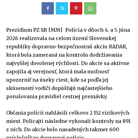
Prezídium PZ SR |MM| Polícia v dňoch 4. a 5. júna
2026 realizovala na celom území Slovenskej
republiky dopravno-bezpečnostnú akciu RADAR,
ktorá bola zameraná na kontrolu dodržiavania
najvyššej dovolenej rýchlosti. Do akcie sa aktívne
zapojila aj verejnosť, ktorá mala možnosť
upozorniť na úseky ciest, kde sa podľa jej
skúseností vodiči dopúšťajú najčastejšieho
porušovania pravidiel cestnej premávky.
Občania polícii nahlásili celkovo 2 152 rizikových
miest. Policajti následne vykonali kontroly na 891
z nich. Do akcie bolo nasadených takmer 600
príslušníkov dopravnej polície.