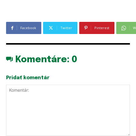
Facebook
Twitter
Pinterest
W
Komentáre:
0
Pridať komentár