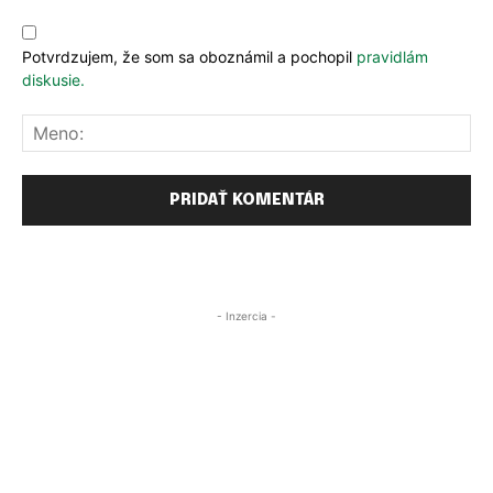
Komentár:
Potvrdzujem, že som sa oboznámil a pochopil
pravidlám
diskusie.
Me
- Inzercia -
PRIHLÁSIŤ SA
PRIHLÁSIŤ SA
ZAREGISTROVAŤ SA
ZAREGISTROVAŤ SA
E-mail
E-mail
*
*