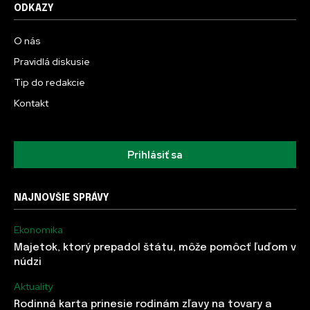
ODKAZY
O nás
Pravidlá diskusie
Tip do redakcie
Kontakt
Prihlásiť sa
NAJNOVŠIE SPRÁVY
Ekonomika
Majetok, ktorý prepadol štátu, môže pomôcť ľuďom v
núdzi
Aktuality
Rodinná karta prinesie rodinám zľavy na tovary a