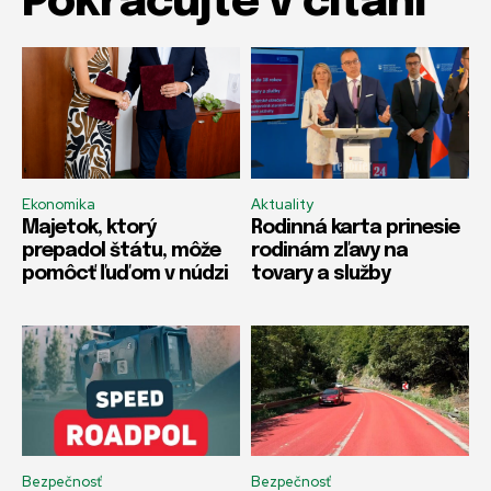
Pokračujte v čítaní
Ekonomika
Aktuality
Majetok, ktorý
Rodinná karta prinesie
prepadol štátu, môže
rodinám zľavy na
pomôcť ľuďom v núdzi
tovary a služby
Bezpečnosť
Bezpečnosť