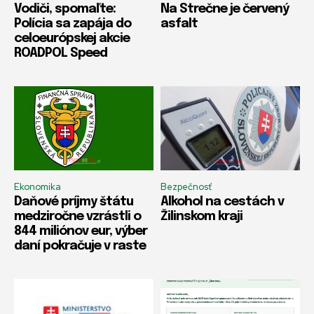
Vodiči, spomaľte:
Na Strečne je červený
Polícia sa zapája do
asfalt
celoeurópskej akcie
ROADPOL Speed
Ekonomika
Bezpečnosť
Daňové príjmy štátu
Alkohol na cestách v
medziročne vzrástli o
Žilinskom kraji
844 miliónov eur, výber
daní pokračuje v raste