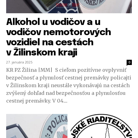
Alkohol u vodičov a u
vodičov nemotorových
vozidiel na cestách
v Žilinskom kraji
27. januára 2025
0
KR PZ Žilina |MM| S cieľom pozitívne ovplyvniť
bezpečnosť a plynulosť cestnej premávky policajti
v Žilinskom kraji neustále vykonávajú na cestách
zvýšený dohľad nad bezpečnosťou a plynulosťou
cestnej premávky. V 04....