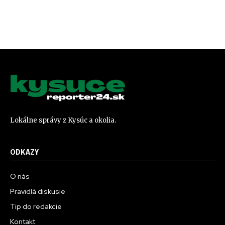
r
Lokálne správy z Kysúc a okolia.
ODKAZY
O nás
Pravidlá diskusie
Tip do redakcie
Kontakt