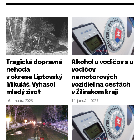
Tragická dopravná
Alkohol u vodičov a u
nehoda
vodičov
v okrese Liptovský
nemotorových
PRIHLÁSIŤ SA
PRIHLÁSIŤ SA
ZAREGISTROVAŤ SA
ZAREGISTROVAŤ SA
Mikuláš. Vyhasol
vozidiel na cestách
mladý život
v Žilinskom kraji
16. januára 2025
14. januára 2025
E-mail
E-mail
*
*
Heslo
Heslo
*
*