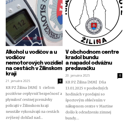
Alkohol u vodičov a u
V obchodnom centre
vodičov
kradol bundu
nemotorových vozidiel
a napadol odvážnu
na cestách v Žilinskom
predavačku
kraji
20. januára 2025
0
21. januára 2025
0
KR PZ Žilina |MM| Dňa
KR PZ Žilina |MM| S cieľom
13.01.2025 v poobedných
pozitívne ovplyvniť bezpečnosť a
hodinách v predajni so
plynulosť cestnej premávky
športovým oblečením v
policajti v Žilinskom kraji
nákupnom centre v Martine
neustále vykonávajú na cestách
došlo k odcudzeniu zimnej
zvýšený dohľad nad...
bundy....