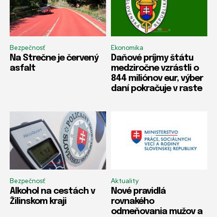
Bezpečnosť
Ekonomika
Na Strečne je červený
Daňové príjmy štátu
asfalt
medziročne vzrástli o
844 miliónov eur, výber
daní pokračuje v raste
Bezpečnosť
Aktuality
Alkohol na cestách v
Nové pravidlá
Žilinskom kraji
rovnakého
odmeňovania mužov a