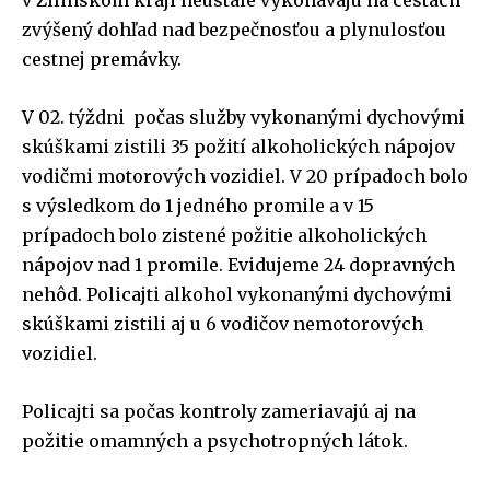
v Žilinskom kraji neustále vykonávajú na cestách
zvýšený dohľad nad bezpečnosťou a plynulosťou
cestnej premávky.
V 02. týždni počas služby vykonanými dychovými
skúškami zistili 35 požití alkoholických nápojov
vodičmi motorových vozidiel. V 20 prípadoch bolo
s výsledkom do 1 jedného promile a v 15
prípadoch bolo zistené požitie alkoholických
nápojov nad 1 promile. Evidujeme 24 dopravných
nehôd. Policajti alkohol vykonanými dychovými
skúškami zistili aj u 6 vodičov nemotorových
vozidiel.
Policajti sa počas kontroly zameriavajú aj na
požitie omamných a psychotropných látok.