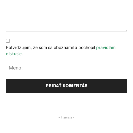
Komentár:
Potvrdzujem, že som sa oboznámil a pochopil
pravidlám
diskusie.
Me
- Inzercia -