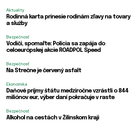
H
R
i
R
Zapamätať si ma
Zapamätať si ma
e
Aktuality
e
l
e
s
m
m
m
Rodinná karta prinesie rodinám zľavy na tovary
l
e
e
e
PRIHLÁSIŤ SA
PRIHLÁSIŤ SA
a služby
o
m
m
E
b
b
-
Bezpečnosť
e
e
m
Vodiči, spomaľte: Polícia sa zapája do
r
r
a
celoeurópskej akcie ROADPOL Speed
m
m
i
e
e
l
R
Bezpečnosť
e
Na Strečne je červený asfalt
m
e
Ekonomika
m
Daňové príjmy štátu medziročne vzrástli o 844
b
e
miliónov eur, výber daní pokračuje v raste
r
Bezpečnosť
Alkohol na cestách v Žilinskom kraji