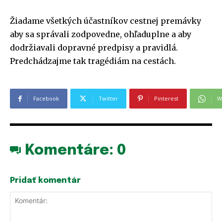
Žiadame všetkých účastníkov cestnej premávky
aby sa správali zodpovedne, ohľaduplne a aby
dodržiavali dopravné predpisy a pravidlá.
Predchádzajme tak tragédiám na cestách.
Facebook
Twitter
Pinterest
W
Komentáre:
0
Pridať komentár