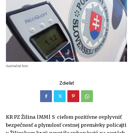
ilustračná foto
Zdieľať
KR PZ Žilina |MM| S cieľom pozitívne ovplyvniť
bezpečnosť a plynulosť cestnej premávky policajti