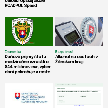
celoeurópskej akcie
ROADPOL Speed
Ekonomika
Bezpečnosť
Daňové príjmy štátu
Alkohol na cestách v
medziročne vzrástli o
Žilinskom kraji
844 miliónov eur, výber
daní pokračuje v raste