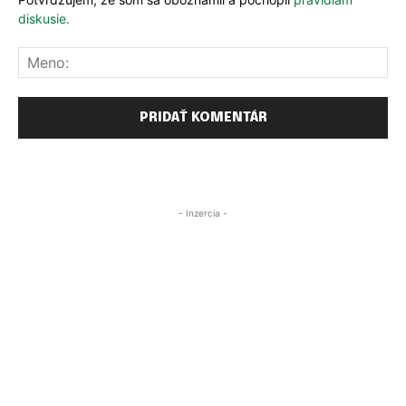
diskusie.
Me
- Inzercia -