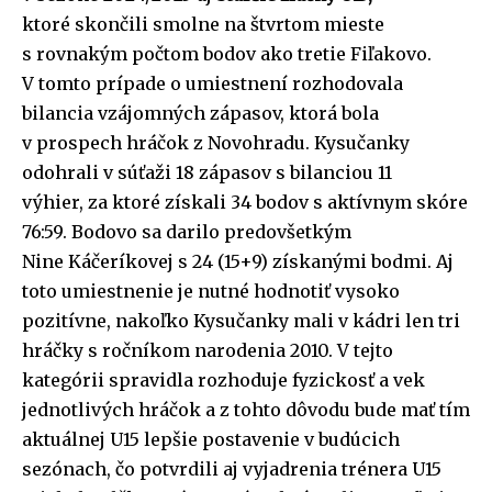
ktoré skončili smolne na štvrtom mieste
s rovnakým počtom bodov ako tretie Fiľakovo.
V tomto prípade o umiestnení rozhodovala
bilancia vzájomných zápasov, ktorá bola
v prospech hráčok z Novohradu. Kysučanky
odohrali v súťaži 18 zápasov s bilanciou 11
výhier, za ktoré získali 34 bodov s aktívnym skóre
76:59. Bodovo sa darilo predovšetkým
Nine Káčeríkovej s 24 (15+9) získanými bodmi. Aj
toto umiestnenie je nutné hodnotiť vysoko
pozitívne, nakoľko Kysučanky mali v kádri len tri
PRIHLÁSIŤ SA
PRIHLÁSIŤ SA
ZAREGISTROVAŤ SA
ZAREGISTROVAŤ SA
hráčky s ročníkom narodenia 2010. V tejto
kategórii spravidla rozhoduje fyzickosť a vek
jednotlivých hráčok a z tohto dôvodu bude mať tím
E-mail
E-mail
*
*
aktuálnej U15 lepšie postavenie v budúcich
sezónach, čo potvrdili aj vyjadrenia trénera U15