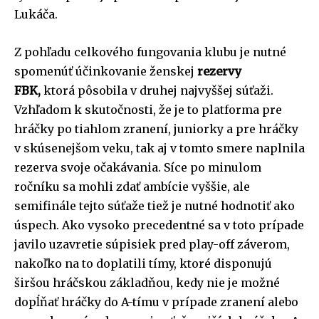
Lukáča.
Z pohľadu celkového fungovania klubu je nutné
spomenúť účinkovanie ženskej
rezervy
FBK,
ktorá pôsobila v druhej najvyššej súťaži.
Vzhľadom k skutočnosti, že je to platforma pre
hráčky po tiahlom zranení, juniorky a pre hráčky
v skúsenejšom veku, tak aj v tomto smere naplnila
rezerva svoje očakávania. Síce po minulom
ročníku sa mohli zdať ambície vyššie, ale
semifinále tejto súťaže tiež je nutné hodnotiť ako
úspech. Ako vysoko precedentné sa v toto prípade
javilo uzavretie súpisiek pred play-off záverom,
nakoľko na to doplatili tímy, ktoré disponujú
širšou hráčskou základňou, kedy nie je možné
dopĺňať hráčky do A-tímu v prípade zranení alebo