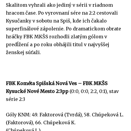
Skalitom vyhrali ako jediný v sérii v riadnom
hracom čase. Po vyrovnaní sére na 2:2 cestovali
Kysučanky v sobotu na Spiš, kde ich čakalo
superfinálové zápolenie. Po dramatickom obrate
hráčky FBK MKŠS rozhodli zlatým gólom v
predĺžení a po roku obhájili titul v najvyššej
ženskej súťaži.
FBK Kométa Spišská Nová Ves – FBK MKŠS
Kysucké Nové Mesto 2:3pp
(0:0, 0:0, 2:2, 0:1), stav
série 2:3
Góly KNM: 49. Faktorová (Tvrdá), 58. Chúpeková L.
(Faktorová), 66. Chúpeková K.
(Chúpeková L.)