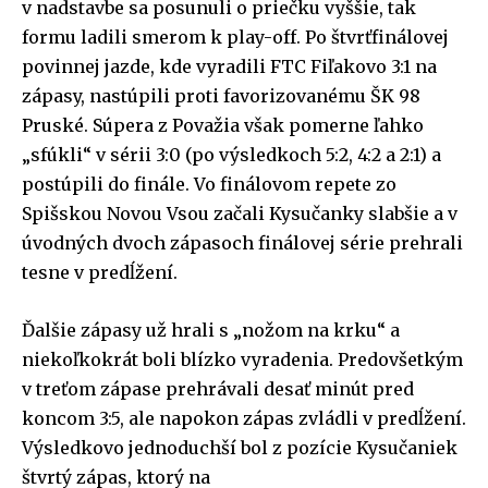
v nadstavbe sa posunuli o priečku vyššie, tak
formu ladili smerom k play-off. Po štvrťfinálovej
povinnej jazde, kde vyradili FTC Fiľakovo 3:1 na
zápasy, nastúpili proti favorizovanému ŠK 98
Pruské. Súpera z Považia však pomerne ľahko
„sfúkli“ v sérii 3:0 (po výsledkoch 5:2, 4:2 a 2:1) a
postúpili do finále. Vo finálovom repete zo
Spišskou Novou Vsou začali Kysučanky slabšie a v
úvodných dvoch zápasoch finálovej série prehrali
tesne v predĺžení.
Ďalšie zápasy už hrali s „nožom na krku“ a
niekoľkokrát boli blízko vyradenia. Predovšetkým
v treťom zápase prehrávali desať minút pred
koncom 3:5, ale napokon zápas zvládli v predĺžení.
Výsledkovo jednoduchší bol z pozície Kysučaniek
štvrtý zápas, ktorý na