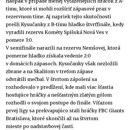
naopak v prípade menej vyťaženejších hráčok z A-
tímu, ktoré si mohli rozšíriť zápasové prax v
rezervnom tíme. Aj napriek tejto skutočnosti
prešli Kysučanky z B-tímu hladko štvrťfinále, kedy
vyradili rezervu Kométy Spišská Nová Ves v
pomere 3:0.
V semifinále narazili na rezervu Nemšovej, ktorá
pomerne hladko získala vedenie 2:0
v domácich zápasoch. Kysučanky však nezložili
zbrane a na Skalitom v treťom zápase
odvrátili mečbal. V štvrtom zápolení sa
rozhodovalo v predĺžení, kde mali viac šťastia
hosťujúce hráčky a nešťastným zlatým gólom
rozhodli o svojom postupe do finále. Víťazom
prvej ligy sa prekvapujúco stali hráčky FBC Giants
Bratislava, ktoré skončili až na štvrtom
mieste po nadstavbovej časti.