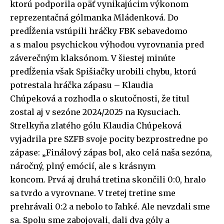
ktorú podporila opäť vynikajúcim výkonom
reprezentačná gólmanka Mládenková. Do
predĺženia vstúpili hráčky FBK sebavedomo
a s malou psychickou výhodou vyrovnania pred
záverečným klaksónom. V šiestej minúte
predĺženia však Spišiačky urobili chybu, ktorú
potrestala hráčka zápasu – Klaudia
Chúpeková a rozhodla o skutočnosti, že titul
zostal aj v sezóne 2024/2025 na Kysuciach.
Strelkyňa zlatého gólu Klaudia Chúpeková
vyjadrila pre SZFB svoje pocity bezprostredne po
zápase: „Finálový zápas bol, ako celá naša sezóna,
náročný, plný emócií, ale s krásnym
koncom. Prvá aj druhá tretina skončili 0:0, hralo
sa tvrdo a vyrovnane. V tretej tretine sme
prehrávali 0:2 a nebolo to ľahké. Ale nevzdali sme
sa. Spolu sme zabojovali, dali dva góly a