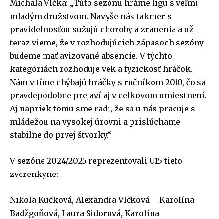
Michala Vlčka: „Túto sezónu hráme ligu s veľmi
mladým družstvom. Navyše nás takmer s
Heslo
Heslo
*
*
pravidelnosťou sužujú choroby a zranenia a už
teraz vieme, že v rozhodujúcich zápasoch sezóny
budeme mať avizované absencie. V týchto
m
kategóriách rozhoduje vek a fyzickosť hráčok.
R
R
Zapamätať si ma
Zapamätať si ma
e
Nám v tíme chýbajú hráčky s ročníkom 2010, čo sa
e
e
H
m
m
e
pravdepodobne prejaví aj v celkovom umiestnení.
e
e
PRIHLÁSIŤ SA
PRIHLÁSIŤ SA
s
Aj napriek tomu sme radi, že sa u nás pracuje s
m
m
l
b
b
o
mládežou na vysokej úrovni a prislúchame
e
e
E
stabilne do prvej štvorky.“
r
r
-
m
m
m
e
e
a
V sezóne 2024/2025 reprezentovali U15 tieto
i
l
zverenkyne:
Nikola Kučková, Alexandra Vlčková – Karolína
Badžgoňová, Laura Sidorová, Karolína