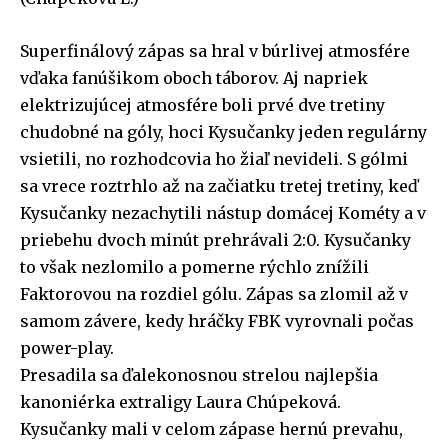
Superfinálový zápas sa hral v búrlivej atmosfére
vďaka fanúšikom oboch táborov. Aj napriek
elektrizujúcej atmosfére boli prvé dve tretiny
chudobné na góly, hoci Kysučanky jeden regulárny
vsietili, no rozhodcovia ho žiaľ nevideli. S gólmi
sa vrece roztrhlo až na začiatku tretej tretiny, keď
Kysučanky nezachytili nástup domácej Kométy a v
priebehu dvoch minút prehrávali 2:0. Kysučanky
to však nezlomilo a pomerne rýchlo znížili
Faktorovou na rozdiel gólu. Zápas sa zlomil až v
samom závere, kedy hráčky FBK vyrovnali počas
power-play.
Presadila sa ďalekonosnou strelou najlepšia
kanoniérka extraligy Laura Chúpeková.
Kysučanky mali v celom zápase hernú prevahu,