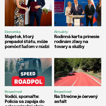
Ekonomika
Aktuality
Majetok, ktorý
Rodinná karta prinesie
prepadol štátu, môže
rodinám zľavy na
pomôcť ľuďom v núdzi
tovary a služby
Bezpečnosť
Bezpečnosť
Vodiči, spomaľte:
Na Strečne je červený
Polícia sa zapája do
asfalt