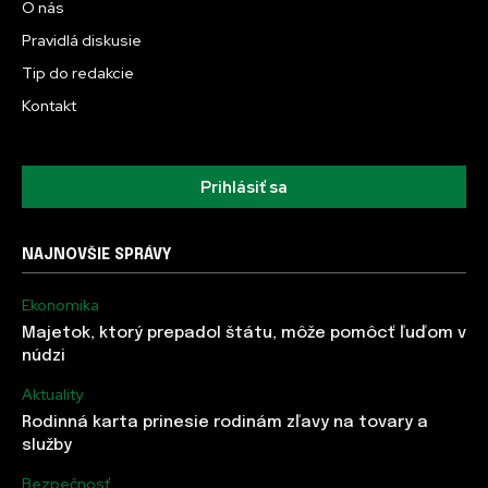
O nás
Pravidlá diskusie
Tip do redakcie
Kontakt
Prihlásiť sa
NAJNOVŠIE SPRÁVY
Ekonomika
Majetok, ktorý prepadol štátu, môže pomôcť ľuďom v
núdzi
Aktuality
Rodinná karta prinesie rodinám zľavy na tovary a
služby
Bezpečnosť