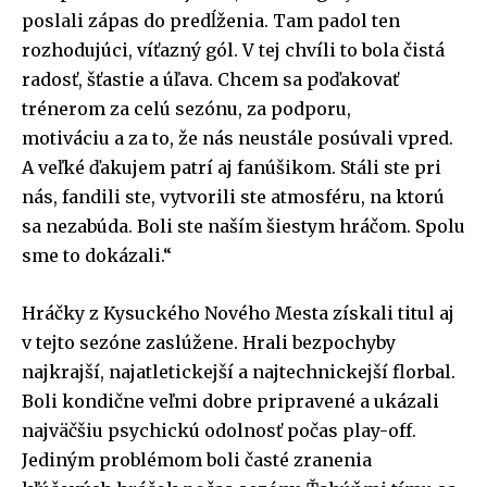
poslali zápas do predĺženia. Tam padol ten
rozhodujúci, víťazný gól. V tej chvíli to bola čistá
radosť, šťastie a úľava. Chcem sa poďakovať
trénerom za celú sezónu, za podporu,
motiváciu a za to, že nás neustále posúvali vpred.
A veľké ďakujem patrí aj fanúšikom. Stáli ste pri
nás, fandili ste, vytvorili ste atmosféru, na ktorú
sa nezabúda. Boli ste naším šiestym hráčom. Spolu
sme to dokázali.“
Hráčky z Kysuckého Nového Mesta získali titul aj
v tejto sezóne zaslúžene. Hrali bezpochyby
najkrajší, najatletickejší a najtechnickejší florbal.
Boli kondične veľmi dobre pripravené a ukázali
najväčšiu psychickú odolnosť počas play-off.
Jediným problémom boli časté zranenia