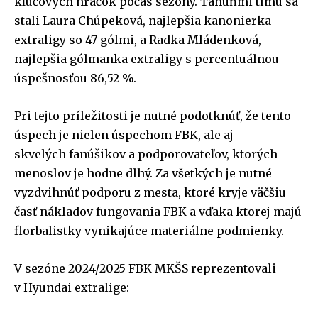
kľúčových hráčok počas sezóny. Ťahúňmi tímu sa
stali Laura Chúpeková, najlepšia kanonierka
extraligy so 47 gólmi, a Radka Mládenková,
najlepšia gólmanka extraligy s percentuálnou
úspešnosťou 86,52 %.
Pri tejto príležitosti je nutné podotknúť, že tento
úspech je nielen úspechom FBK, ale aj
skvelých fanúšikov a podporovateľov, ktorých
menoslov je hodne dlhý. Za všetkých je nutné
vyzdvihnúť podporu z mesta, ktoré kryje väčšiu
časť nákladov fungovania FBK a vďaka ktorej majú
florbalistky vynikajúce materiálne podmienky.
V sezóne 2024/2025 FBK MKŠS reprezentovali
v Hyundai extralige: