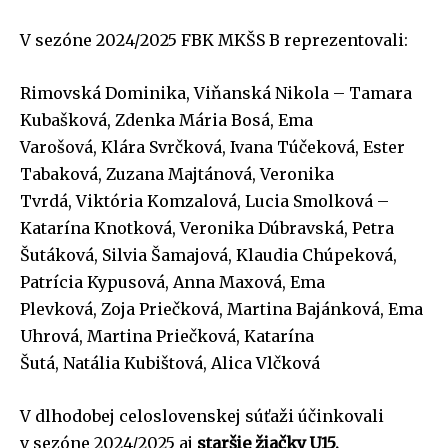
V sezóne 2024/2025 FBK MKŠS B reprezentovali:
Rimovská Dominika, Viňanská Nikola – Tamara
Kubašková, Zdenka Mária Bosá, Ema
Varošová, Klára Svrčková, Ivana Túčeková, Ester
Tabaková, Zuzana Majtánová, Veronika
Tvrdá, Viktória Komzalová, Lucia Smolková –
Katarína Knotková, Veronika Dúbravská, Petra
Šutáková, Silvia Šamajová, Klaudia Chúpeková,
Patrícia Kypusová, Anna Maxová, Ema
Plevková, Zoja Priečková, Martina Bajánková, Ema
Uhrová, Martina Priečková, Katarína
Šutá, Natália Kubištová, Alica Vlčková
V dlhodobej celoslovenskej súťaži účinkovali
v sezóne 2024/2025 aj
staršie žiačky U15,