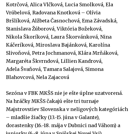
Kotrčová, Alica Vlčková, Lucia Smolková, Ela
Vrúbelová, Radovana Knotková – Olívia
Bršlíková, Alžbeta Časnochová, Ema Závadská,
Stanislava Žúborová, Viktória Božeková,
Nikola Škoríková, Laura Škorvánková, Nina
Káčeríková, Miroslava Bajánková, Karolína
Slivoňová, Petra Jochmanová, Klára Mrňáková,
Margaréta Škvrndová, Lillien Kandrová,
Adela Švaňová, Tamara Salajová, Simona
Blahovcová, Nela Zajacová
Sezóna v FBK MKŠS nie je ešte úplne uzatvorená.
Na hráčky MKŠS čakajú ešte tri turnaje
Majstrovstiev Slovenska v neligových kategóriách
– mladšie žiačky (13.-15. júna v Galante),
dorastenky (16.-18. mája v Dubnici nad Váhom) a
juniorky (6.-8. júna v Spišskej Novej Vsi).