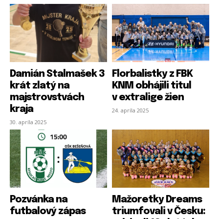
Damián Stalmašek 3
Florbalistky z FBK
krát zlatý na
KNM obhájili titul
majstrovstvách
v extralige žien
kraja
24. apríla 2025
30. apríla 2025
Pozvánka na
Mažoretky Dreams
futbalový zápas
triumfovali v Česku: