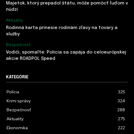
Majetok, ktorý prepadol štátu, môže pomôcť ľuďom v
núdzi
Aktuality
Rodinná karta prinesie rodinám zľavy na tovary a
služby
Bezpečnosť
Vodiči, spomaľte: Polícia sa zapája do celoeurópskej
akcie ROADPOL Speed
KATEGÓRIE
Polícia
325
Krimi správy
324
Bezpečnosť
288
Aktuality
275
Ekonomika
222