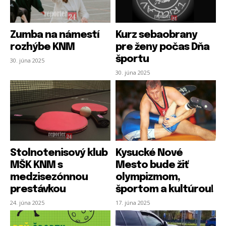
Zumba na námestí
Kurz sebaobrany
rozhýbe KNM
pre ženy počas Dňa
športu
30. júna 2025
30. júna 2025
Stolnotenisový klub
Kysucké Nové
MŠK KNM s
Mesto bude žiť
medzisezónnou
olympizmom,
prestávkou
športom a kultúrou!
PRIHLÁSIŤ SA
PRIHLÁSIŤ SA
ZAREGISTROVAŤ SA
ZAREGISTROVAŤ SA
24. júna 2025
17. júna 2025