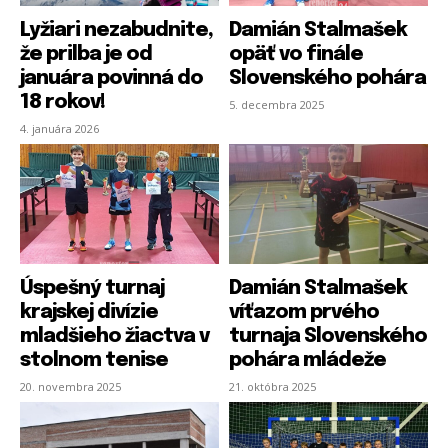
Lyžiari nezabudnite,
Damián Stalmašek
že prilba je od
opäť vo finále
januára povinná do
Slovenského pohára
18 rokov!
5. decembra 2025
4. januára 2026
Úspešný turnaj
Damián Stalmašek
krajskej divízie
víťazom prvého
mladšieho žiactva v
turnaja Slovenského
stolnom tenise
pohára mládeže
20. novembra 2025
21. októbra 2025