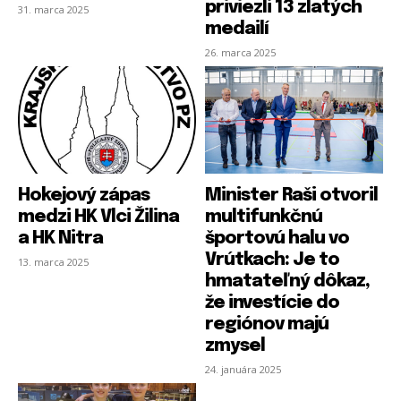
priviezli 13 zlatých
31. marca 2025
medailí
26. marca 2025
Hokejový zápas
Minister Raši otvoril
medzi HK Vlci Žilina
multifunkčnú
a HK Nitra
športovú halu vo
Vrútkach: Je to
13. marca 2025
hmatateľný dôkaz,
že investície do
regiónov majú
zmysel
24. januára 2025