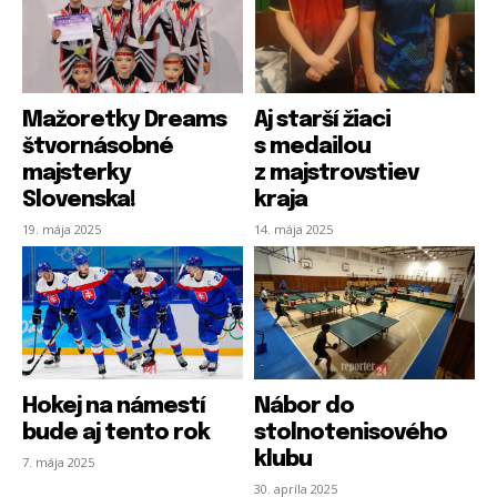
Mažoretky Dreams
Aj starší žiaci
štvornásobné
s medailou
majsterky
z majstrovstiev
Slovenska!
kraja
19. mája 2025
14. mája 2025
Hokej na námestí
Nábor do
bude aj tento rok
stolnotenisového
klubu
7. mája 2025
30. apríla 2025