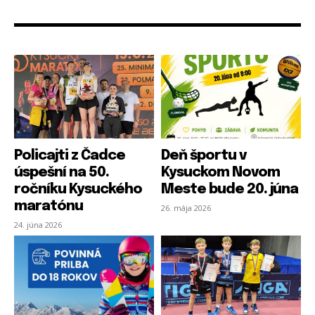
Policajti z Čadce
Deň športu v
úspešní na 50.
Kysuckom Novom
ročníku Kysuckého
Meste bude 20. júna
maratónu
26. mája 2026
24. júna 2026