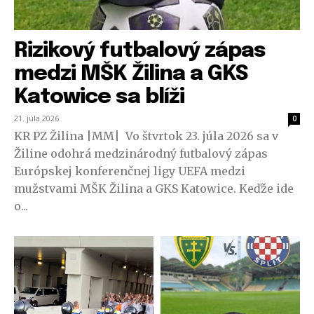
Rizikový futbalový zápas
medzi MŠK Žilina a GKS
Katowice sa blíži
21. júla 2026
0
KR PZ Žilina |MM| Vo štvrtok 23. júla 2026 sa v
Žiline odohrá medzinárodný futbalový zápas
Európskej konferenčnej ligy UEFA medzi
mužstvami MŠK Žilina a GKS Katowice. Keďže ide
o...