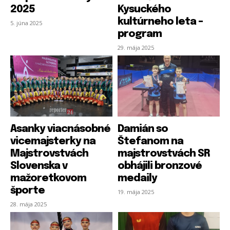
2025
Kysuckého
kultúrneho leta –
5. júna 2025
program
29. mája 2025
Asanky viacnásobné
Damián so
vicemajsterky na
Štefanom na
Majstrovstvách
majstrovstvách SR
Slovenska v
obhájili bronzové
mažoretkovom
medaily
športe
19. mája 2025
28. mája 2025