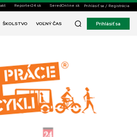
akt
Reporter24.sk
SeredOnline.sk
Prihlásiť sa / Registrácia
Prihlásiť sa
ŠKOLSTVO
VOĽNÝ ČAS