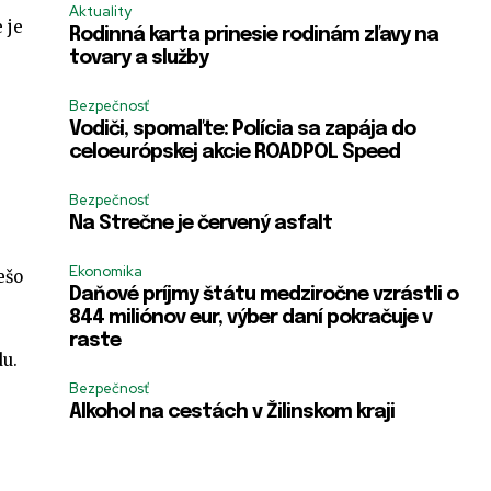
Aktuality
 je
Rodinná karta prinesie rodinám zľavy na
tovary a služby
Bezpečnosť
Vodiči, spomaľte: Polícia sa zapája do
celoeurópskej akcie ROADPOL Speed
Bezpečnosť
Na Strečne je červený asfalt
Ekonomika
ešo
Daňové príjmy štátu medziročne vzrástli o
844 miliónov eur, výber daní pokračuje v
raste
du.
Bezpečnosť
Alkohol na cestách v Žilinskom kraji