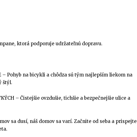
mpane, ktorá podporuje udržateľnú dopravu.
 Pohyb na bicykli a chôdza sú tým najlepším liekom na
 štýl.
H – Čistejšie ovzdušie, tichšie a bezpečnejšie ulice a
v sa dusí, náš domov sa varí. Začnite od seba a prispejte
eta.