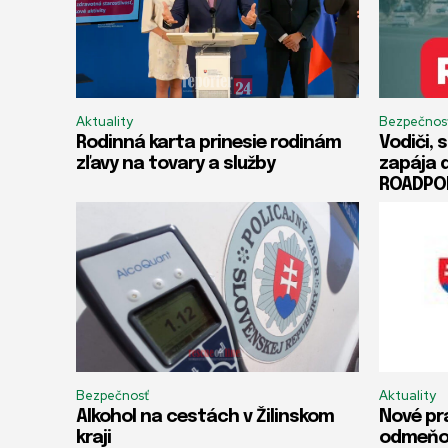
Aktuality
Bezpečnos
Rodinná karta prinesie rodinám
Vodiči, 
zľavy na tovary a služby
zapája 
ROADPO
Bezpečnosť
Aktuality
Alkohol na cestách v Žilinskom
Nové pr
kraji
odmeňov