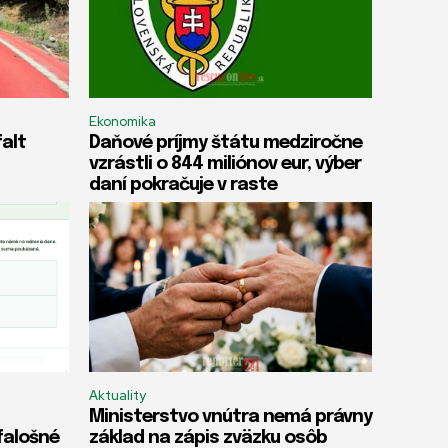
Ekonomika
falt
Daňové príjmy štátu medziročne
vzrástli o 844 miliónov eur, výber
daní pokračuje v raste
Aktuality
Ministerstvo vnútra nemá právny
 falošné
základ na zápis zväzku osôb