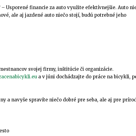
sporené financie za auto využite efektívnejšie. Auto nie
ové, ale aj jazdené auto niečo stojí, budú potrebné jeho
mestnancov svojej firmy, inštitúcie či organizácie.
acenabicykli.eu
a v júni dochádzajte do práce na bicykli, p
eny a navyše spravíte niečo dobré pre seba, ale aj pre príro
esto