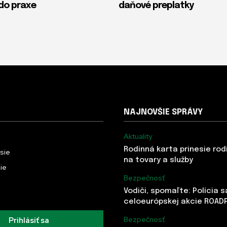
 do praxe
daňové preplatky
NAJNOVŠIE SPRÁVY
Aktuality
Rodinná karta prinesie rod
usie
na tovary a služby
ie
Bezpečnosť
Vodiči, spomaľte: Polícia 
celoeurópskej akcie ROAD
Bezpečnosť
Prihlásiť sa