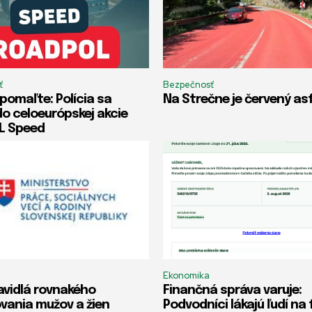
ť
Bezpečnosť
spomaľte: Polícia sa
Na Strečne je červený as
do celoeurópskej akcie
L Speed
Ekonomika
avidlá rovnakého
Finančná správa varuje:
ania mužov a žien
Podvodníci lákajú ľudí na