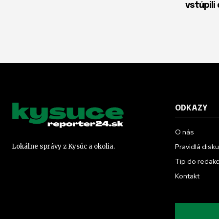
vstúpili
ODKAZY
O nás
Pravidlá disk
Lokálne správy z Kysúc a okolia.
Tip do redakc
Kontakt