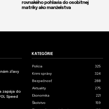
rovnakého pohlavia do osobitnej
matriky ako manželstva
KATEGÓRIE
Polícia
325
inám zľavy
Krimi správy
324
Bezpečnosť
288
Aktuality
275
sa zapája do
Ekonomika
221
POL Speed
Školstvo
159